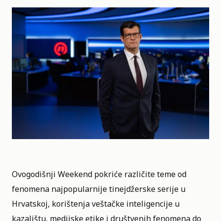
Ovogodišnji Weekend pokriće različite teme od
fenomena najpopularnije tinejdžerske serije u
Hrvatskoj, korištenja veštačke inteligencije u
kazalištu, medijske etike i društvenih fenomena do