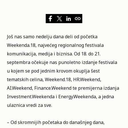
Još nas samo nedelju dana deli od početka
Weekenda.18
, najvećeg regionalnog festivala
komunikacija, medija i biznisa. Od 18. do 21.
septembra očekuje nas punoletno izdanje festivala
u kojem se pod jednim krovom okuplja šest
tematskih celina, Weekend.18,
HR.Weekend
,
AI.Weekend, Finance.Weekend te premijerna izdanja
Investment.Weekenda i Energy.Weekenda, a jedna
ulaznica vredi za sve.
– Od skromnijih početaka do današnjeg dana,