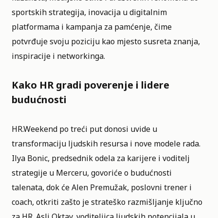
sportskih strategija, inovacija u digitalnim
platformama i kampanja za pamćenje, čime
potvrđuje svoju poziciju kao mjesto susreta znanja,
inspiracije i networkinga.
Kako HR gradi poverenje i lidere
budućnosti
HR.Weekend po treći put donosi uvide u
transformaciju ljudskih resursa i nove modele rada.
Ilya Bonic, predsednik odela za karijere i voditelj
strategije u Merceru, govoriće o budućnosti
talenata, dok će Alen Premužak, poslovni trener i
coach, otkriti zašto je strateško razmišljanje ključno
za HR. Asli Oktay, voditeljica ljudskih potencijala u