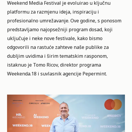
Weekend Media Festival je evoluirao u ključnu
platformu za razmjenu ideja, inspiraciju i
profesionalno umrežavanje. Ove godine, s ponosom
predstavljamo najopsežniji program dosad, koji
uključuje i neke nove festivale, kako bismo
odgovorili na rastuće zahteve naše publike za
dubljim uvidima i širim tematskim rasponom,
istaknuo je Tomo Ricov, direktor programa
Weekenda.18 i suvlasnik agencije Pepermint.