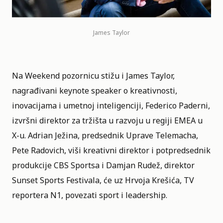
James Taylor
Na Weekend pozornicu stižu i James Taylor,
nagrađivani keynote speaker o kreativnosti,
inovacijama i umetnoj inteligenciji, Federico Paderni,
izvršni direktor za tržišta u razvoju u regiji EMEA u
X-u. Adrian Ježina, predsednik Uprave Telemacha,
Pete Radovich, viši kreativni direktor i potpredsednik
produkcije CBS Sportsa i Damjan Rudež, direktor
Sunset Sports Festivala, će uz Hrvoja Krešića, TV
reportera N1, povezati sport i leadership.