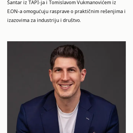
Šantar iz TAPI-ja i Tomislavom Vukmanovićem iz
E.ON-a omogućuju rasprave o praktičnim rešenjima i
izazovima za industriju i društvo.