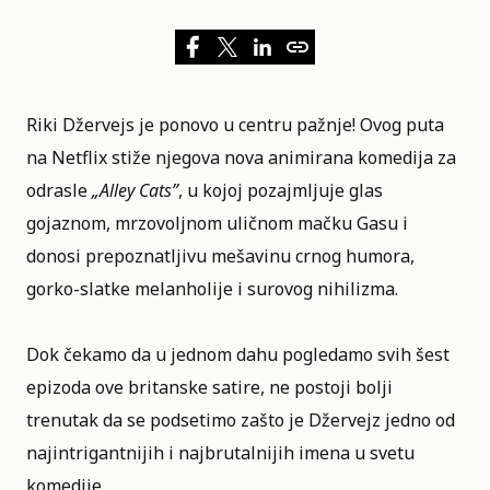
Riki Džervejs je ponovo u centru pažnje! Ovog puta
na
Netflix
stiže njegova nova animirana komedija za
odrasle
„
Alley Cats
”
, u kojoj pozajmljuje glas
gojaznom, mrzovoljnom uličnom mačku Gasu i
donosi prepoznatljivu mešavinu crnog humora,
gorko-slatke melanholije i surovog nihilizma.
Dok čekamo da u jednom dahu pogledamo svih šest
epizoda ove britanske satire, ne postoji bolji
trenutak da se podsetimo zašto je Džervejz jedno od
najintrigantnijih i najbrutalnijih imena u svetu
komedije.