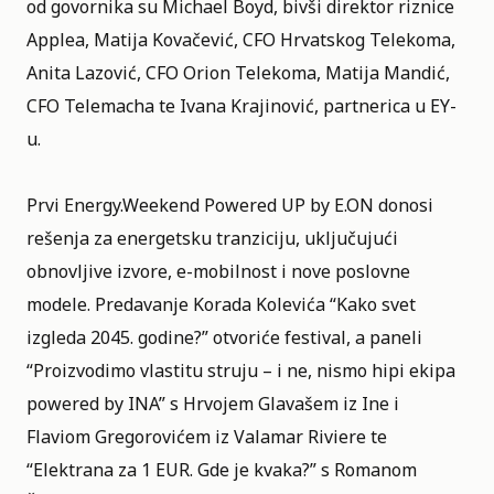
od govornika su Michael Boyd, bivši direktor riznice
Applea, Matija Kovačević, CFO Hrvatskog Telekoma,
Anita Lazović, CFO Orion Telekoma, Matija Mandić,
CFO Telemacha te Ivana Krajinović, partnerica u EY-
u.
Prvi Energy.Weekend Powered UP by E.ON donosi
rešenja za energetsku tranziciju, uključujući
obnovljive izvore, e-mobilnost i nove poslovne
modele. Predavanje Korada Kolevića “Kako svet
izgleda 2045. godine?” otvoriće festival, a paneli
“Proizvodimo vlastitu struju – i ne, nismo hipi ekipa
powered by INA” s Hrvojem Glavašem iz Ine i
Flaviom Gregorovićem iz Valamar Riviere te
“Elektrana za 1 EUR. Gde je kvaka?” s Romanom