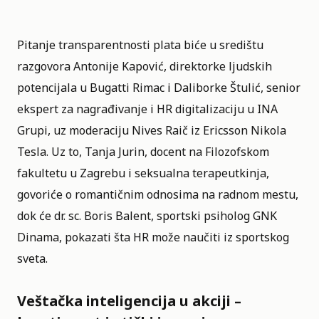
Pitanje transparentnosti plata biće u središtu
razgovora Antonije Kapović, direktorke ljudskih
potencijala u Bugatti Rimac i Daliborke Štulić, senior
ekspert za nagrađivanje i HR digitalizaciju u INA
Grupi, uz moderaciju Nives Raič iz Ericsson Nikola
Tesla. Uz to, Tanja Jurin, docent na Filozofskom
fakultetu u Zagrebu i seksualna terapeutkinja,
govoriće o romantičnim odnosima na radnom mestu,
dok će dr. sc. Boris Balent, sportski psiholog GNK
Dinama, pokazati šta HR može naučiti iz sportskog
sveta.
Veštačka inteligencija u akciji –