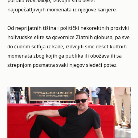
portala
WatchMojo
, izdvojili smo deset
najupečatljivijih momenata iz njegove karijere.
Od neprijatnih tišina i politički nekorektnih prozivki
holivudske elite sa govornice Zlatnih globusa, pa sve
do čudnih selfija iz kade, izdvojili smo deset kultnih
momenata zbog kojih ga publika ili obožava ili sa
strepnjom posmatra svaki njegov sledeći potez.