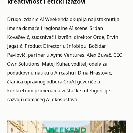
kreativnost i etički izazovi
Drugo izdanje AI.Weekenda okuplja najistaknutija
imena domaće i regionalne AI scene. Srđan
Kovačević, suosnivač i izvršni direktor Orqe, Ervin
Jagatić, Product Director u Infobipu, Božidar
Pavlović, partner u Aymo Ventures, Alex Buvač, CEO
Own.Solutions, Matej Kuhar, voditelj odela za
podatkovnu nauku u Aircashu i Dina Hrastović,
članica upravnog odbora CroAI govoriće o
konkretnim primenama veštačke inteligencije i
razvoju domaćeg AI ekosustava.