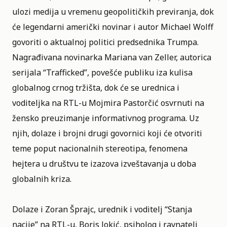
ulozi medija u vremenu geopolitičkih previranja, dok
će legendarni američki novinar i autor Michael Wolff
govoriti o aktualnoj politici predsednika Trumpa.
Nagrađivana novinarka Mariana van Zeller, autorica
serijala “Trafficked”, povešće publiku iza kulisa
globalnog crnog tržišta, dok će se urednica i
voditeljka na RTL-u Mojmira Pastorčić osvrnuti na
žensko preuzimanje informativnog programa. Uz
njih, dolaze i brojni drugi govornici koji će otvoriti
teme poput nacionalnih stereotipa, fenomena
hejtera u društvu te izazova izveštavanja u doba
globalnih kriza.
Dolaze i Zoran Šprajc, urednik i voditelj “Stanja
nacije” na RTL-u, Boris Jokić, psiholog i ravnatelj