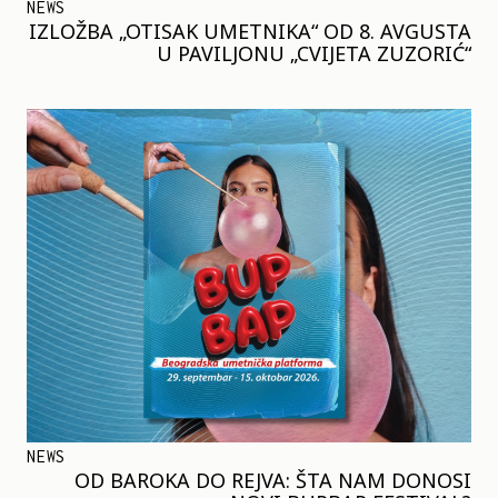
NEWS
IZLOŽBA „OTISAK UMETNIKA“ OD 8. AVGUSTA
U PAVILJONU „CVIJETA ZUZORIĆ“
NEWS
OD BAROKA DO REJVA: ŠTA NAM DONOSI