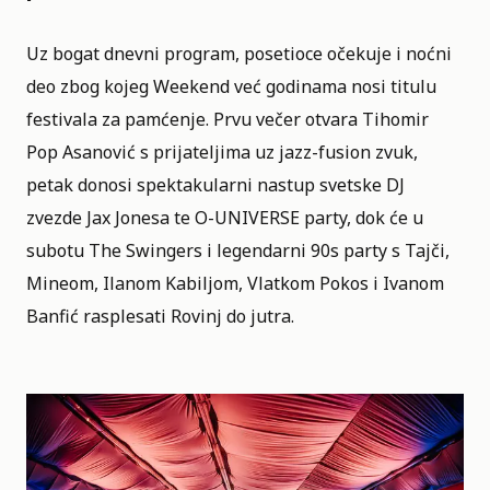
Uz bogat dnevni program, posetioce očekuje i noćni
deo zbog kojeg Weekend već godinama nosi titulu
festivala za pamćenje. Prvu večer otvara Tihomir
Pop Asanović s prijateljima uz jazz-fusion zvuk,
petak donosi spektakularni nastup svetske DJ
zvezde Jax Jonesa te O-UNIVERSE party, dok će u
subotu The Swingers i legendarni 90s party s Tajči,
Mineom, Ilanom Kabiljom, Vlatkom Pokos i Ivanom
Banfić rasplesati Rovinj do jutra.