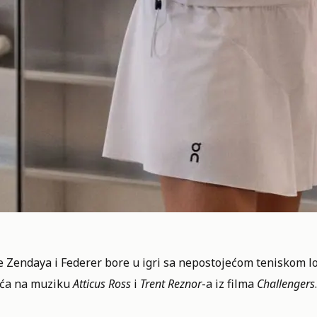
e Zendaya i Federer bore u igri sa nepostojećom teniskom 
ća na muziku
Atticus Ross
i
Trent Reznor
-a iz filma
Challengers
.