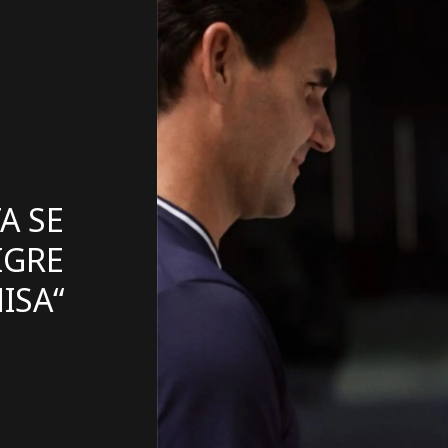
A SE
IGRE
ISA“