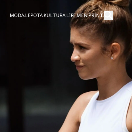
Pošalji
MODA.
LEPOTA.
KULTURA.
LIFE.
MEN.
PRINT.
Pretraži