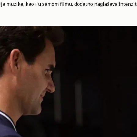
ja muzike, kao i u samom filmu, dodatno naglašava intenzit