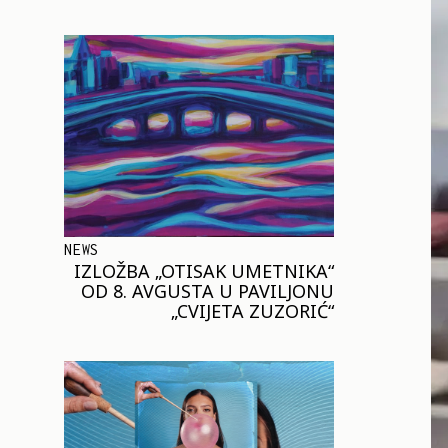
NEWS
IZLOŽBA „OTISAK UMETNIKA“
OD 8. AVGUSTA U PAVILJONU
„CVIJETA ZUZORIĆ“