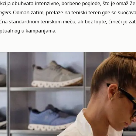
kcija obuhvata intenzivne, borbene poglede, što je omaž Ze
ngers
. Odmah zatim, prelaze na teniski teren gde se suočava
ična standardnom teniskom meču, ali bez lopte, čineći je z
ptualnog u kampanjama.