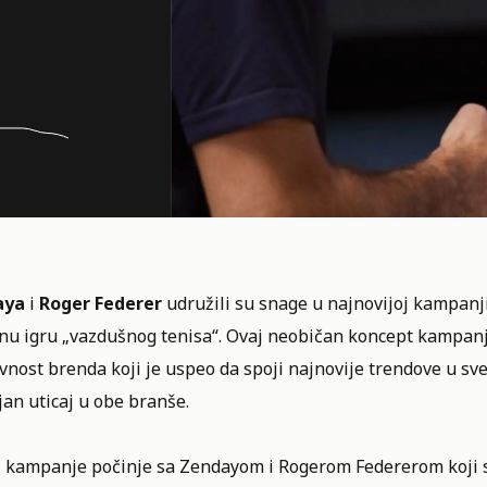
aya
i
Roger Federer
udružili su snage u najnovijoj kampanj
nu igru „vazdušnog tenisa“. Ovaj neobičan koncept kampanje
vnost brenda koji je uspeo da spoji najnovije trendove u sv
an uticaj u obe branše.
l kampanje počinje sa Zendayom i Rogerom Federerom koji 