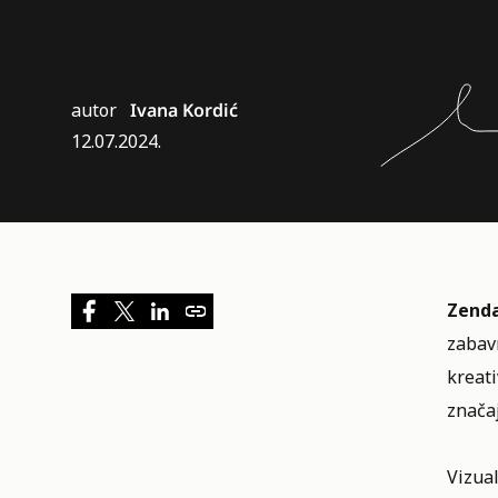
autor
Ivana Kordić
12.07.2024.
Zend
zabav
kreati
značaj
Vizua