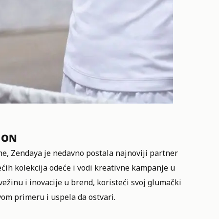
 ON
me, Zendaya je nedavno postala najnoviji partner
ćih kolekcija odeće i vodi kreativne kampanje u
vežinu i inovacije u brend, koristeći svoj glumački
ovom primeru i uspela da ostvari.