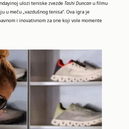
ndayinoj ulozi teniske zvezde
Tashi Duncan
u filmu
ju u meču „vazdušnog tenisa“. Ova igra je
abavnom i inovativnom za one koji vole momente