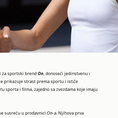
i za sportski brend
On
, donoseći jedinstvenu i
 prikazuje strast prema sportu i ističe
etu sporta i filma, zajedno sa zvezdama koje imaju
se susreću u prodavnici
On
-a. Njihova prva