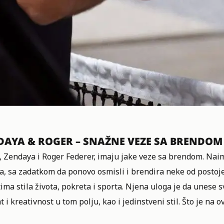
DAYA & ROGER – SNAŽNE VEZE SA BRENDOM
, Zendaya i Roger Federer, imaju jake veze sa brendom. Nai
, sa zadatkom da ponovo osmisli i brendira neke od postoje
ima stila života, pokreta i sporta. Njena uloga je da unese s
t i kreativnost u tom polju, kao i jedinstveni stil. Što je na 