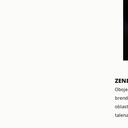
ZEN
Oboje
brenda
oblast
talena