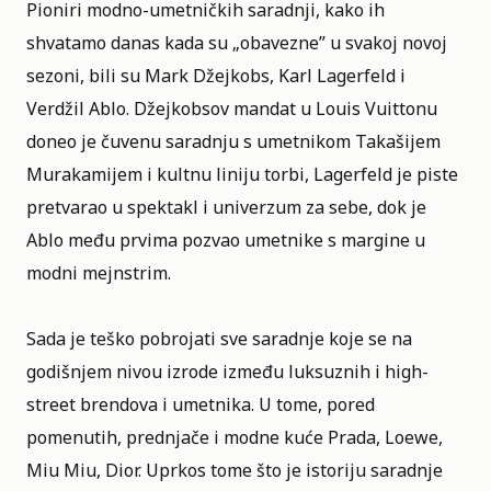
Pioniri modno-umetničkih saradnji, kako ih
shvatamo danas kada su „obavezne” u svakoj novoj
sezoni, bili su Mark Džejkobs, Karl Lagerfeld i
Verdžil Ablo. Džejkobsov mandat u Louis Vuittonu
doneo je čuvenu saradnju s umetnikom Takašijem
Murakamijem i kultnu liniju torbi, Lagerfeld je piste
pretvarao u spektakl i univerzum za sebe, dok je
Ablo među prvima pozvao umetnike s margine u
modni mejnstrim.
Sada je teško pobrojati sve saradnje koje se na
godišnjem nivou izrode između luksuznih i high-
street brendova i umetnika. U tome, pored
pomenutih, prednjače i modne kuće Prada, Loewe,
Miu Miu, Dior. Uprkos tome što je istoriju saradnje