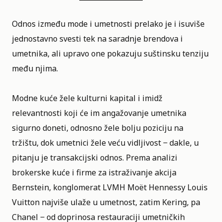
Odnos između
mode
i umetnosti prelako je i isuviše
jednostavno svesti tek na saradnje brendova i
umetnika, ali upravo one pokazuju suštinsku tenziju
među njima.
Modne kuće žele kulturni kapital i imidž
relevantnosti koji će im angažovanje umetnika
sigurno doneti, odnosno žele bolju poziciju na
tržištu, dok umetnici žele veću vidljivost ‒ dakle, u
pitanju je transakcijski odnos. Prema analizi
brokerske kuće i firme za istraživanje akcija
Bernstein
, konglomerat LVMH Moët Hennessy Louis
Vuitton najviše ulaže u umetnost, zatim Kering, pa
Chanel ‒ od doprinosa restauraciji umetničkih