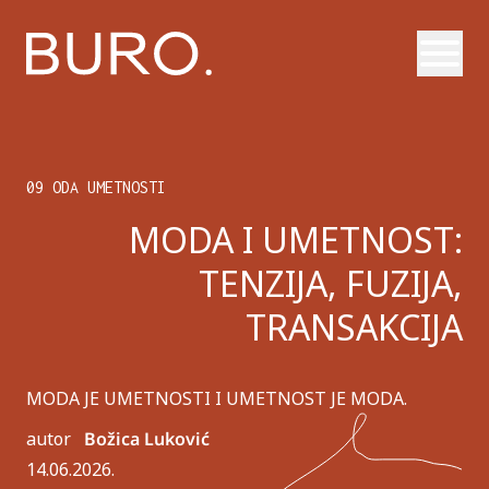
Otvori
09 ODA UMETNOSTI
MODA I UMETNOST:
TENZIJA, FUZIJA,
TRANSAKCIJA
MODA JE UMETNOSTI I UMETNOST JE MODA.
autor
Božica Luković
14.06.2026.