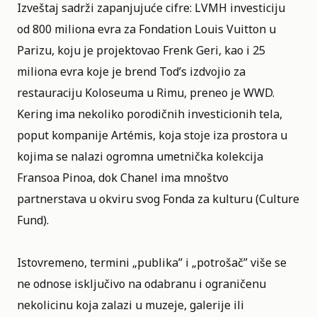
Izveštaj sadrži zapanjujuće cifre: LVMH investiciju
od 800 miliona evra za Fondation Louis Vuitton u
Parizu, koju je projektovao Frenk Geri, kao i 25
miliona evra koje je brend Tod’s izdvojio za
restauraciju Koloseuma u Rimu, preneo je WWD.
Kering ima nekoliko porodičnih investicionih tela,
poput kompanije Artémis, koja stoje iza prostora u
kojima se nalazi ogromna umetnička kolekcija
Fransoa Pinoa, dok Chanel ima mnoštvo
partnerstava u okviru svog Fonda za kulturu (Culture
Fund).
Istovremeno, termini „publika” i „potrošač” više se
ne odnose isključivo na odabranu i ograničenu
nekolicinu koja zalazi u muzeje, galerije ili