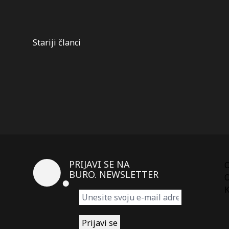
Kretanje
Stariji članci
članaka
PRIJAVI SE NA
BURO. NEWSLETTER
O
K