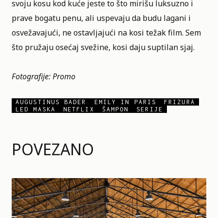
svoju kosu kod kuće jeste to što mirišu luksuzno i
prave bogatu penu, ali uspevaju da budu lagani i
osvežavajući, ne ostavljajući na kosi težak film. Sem
što pružaju osećaj svežine, kosi daju suptilan sjaj.
Fotografije: Promo
AUGUSTINUS BADER
EMILY IN PARIS
FRIZURA
LED MASKA
NETFLIX
ŠAMPON
SERIJE
POVEZANO