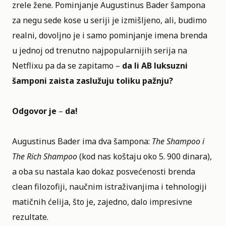
zrele žene. Pominjanje Augustinus Bader šampona
za negu sede kose u seriji je izmišljeno, ali, budimo
realni, dovoljno je i samo pominjanje imena brenda
u jednoj od trenutno najpopularnijih serija na
Netflixu pa da se zapitamo –
da li AB luksuzni
šamponi zaista zaslužuju toliku pažnju?
Odgovor je
–
da!
Augustinus Bader ima dva šampona:
The Shampoo i
The Rich Shampoo
(kod nas koštaju oko 5. 900 dinara),
a oba su nastala kao dokaz posvećenosti brenda
clean filozofiji, naučnim istraživanjima i tehnologiji
matičnih ćelija, što je, zajedno, dalo impresivne
rezultate.