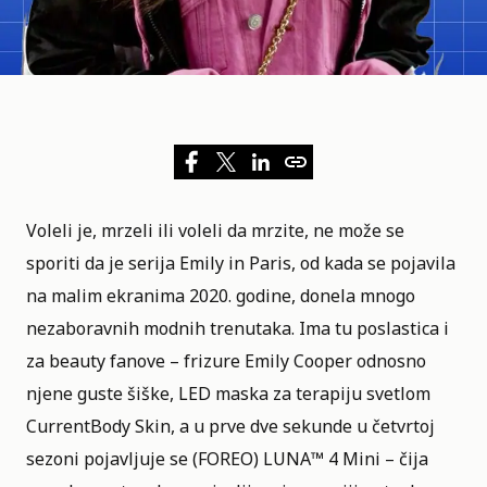
Voleli je, mrzeli ili voleli da mrzite, ne može se
sporiti da je serija
Emily in Paris
, od kada se pojavila
na malim ekranima 2020. godine, donela mnogo
nezaboravnih modnih trenutaka. Ima tu poslastica i
za beauty fanove – frizure
Emily Cooper
odnosno
njene guste šiške, LED maska za terapiju svetlom
CurrentBody Skin, a u prve dve sekunde u četvrtoj
sezoni pojavljuje se (FOREO) LUNA™ 4 Mini – čija