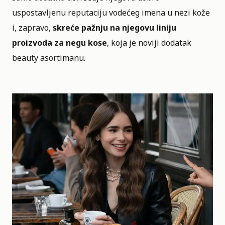
uspostavljenu reputaciju vodećeg imena u nezi kože
i, zapravo,
skreće pažnju na njegovu liniju
proizvoda za negu kose
, koja je noviji dodatak
beauty asortimanu.