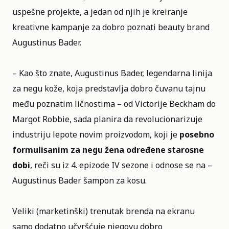
uspešne projekte, a jedan od njih je kreiranje
kreativne kampanje za dobro poznati beauty brand
Augustinus Bader.
– Kao što znate, Augustinus Bader, legendarna linija
za negu kože, koja predstavlja dobro čuvanu tajnu
među poznatim ličnostima – od Victorije Beckham do
Margot Robbie, sada planira da revolucionarizuje
industriju lepote novim proizvodom, koji je
posebno
formulisanim za negu žena određene starosne
dobi
, reči su iz 4. epizode IV sezone i odnose se na –
Augustinus Bader šampon za kosu.
Veliki (marketinški) trenutak brenda na ekranu
samo dodatno učvršćuje njegovu dobro