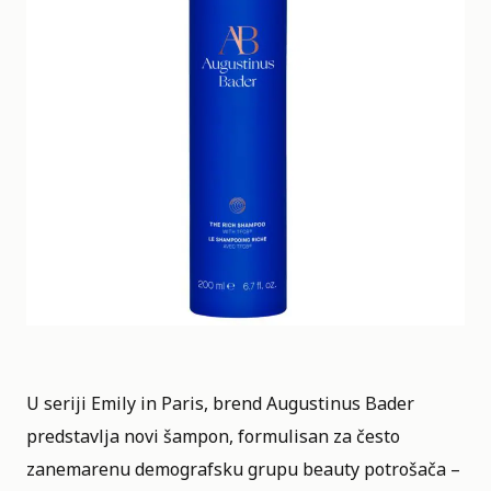
U seriji Emily in Paris, brend Augustinus Bader
predstavlja novi šampon, formulisan za često
zanemarenu demografsku grupu beauty potrošača –