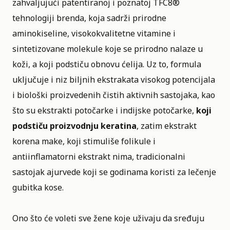
zahvaljujući patentiranoj i poznatoj TFC8®
tehnologiji brenda, koja sadrži prirodne
aminokiseline, visokokvalitetne vitamine i
sintetizovane molekule koje se prirodno nalaze u
koži, a koji podstiču obnovu ćelija. Uz to, formula
uključuje i niz biljnih ekstrakata visokog potencijala
i biološki proizvedenih čistih aktivnih sastojaka, kao
što su ekstrakti potočarke i indijske potočarke,
koji
podstiču proizvodnju keratina
, zatim ekstrakt
korena make, koji stimuliše folikule i
antiinflamatorni ekstrakt nima, tradicionalni
sastojak ajurvede koji se godinama koristi za lečenje
gubitka kose.
Ono što će voleti sve žene koje uživaju da sređuju