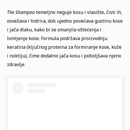
The Shampoo
temeljno neguje kosu i vlasište, čisti ih,
osvežava i hidrira, dok ujedno povećava gustinu kose
i jača dlaku, kako bi se smanjila oštećenja i
lomljenje kose. Formula podržava proizvodnju
keratina (ključnog proteina za formiranje kose, kože
i noktiju), čime dodatno jača kosu i poboljšava njeno
zdravlje.