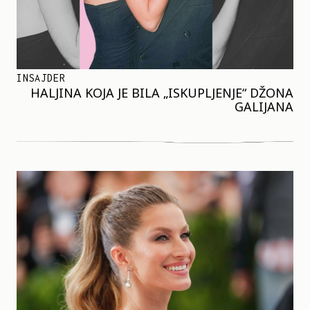
INSAJDER
HALJINA KOJA JE BILA „ISKUPLJENJE“ DŽONA
GALIJANA