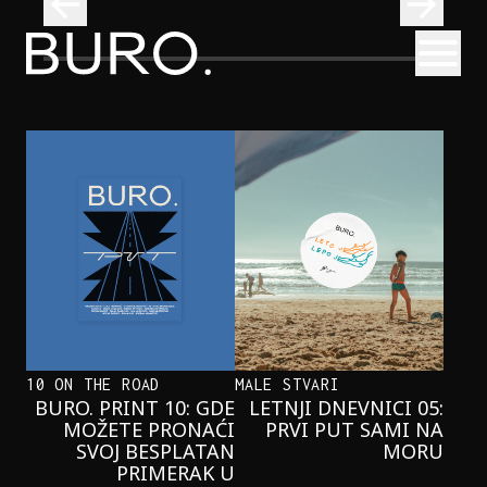
BURO.
Otvori
se i pridružite nam se u čitanju!
Beograd, Bajaga i osamdesete: Mjuzikl koji ne propuštamo
POZORIŠTE
BEOGRAD, BAJAGA I OSAMDESETE:
MJUZIKL KOJI NE PROPUŠTAMO
10 ON THE ROAD
MALE STVARI
BURO. PRINT 10: GDE
LETNJI DNEVNICI 05:
MOŽETE PRONAĆI
PRVI PUT SAMI NA
SVOJ BESPLATAN
MORU
PRIMERAK U