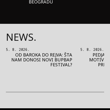
BEOGRADU
NEWS.
5. 8. 2026.
5. 8. 2026.
OD BAROKA DO REJVA: ŠTA
PEDJA 
NAM DONOSI NOVI BUPBAP
MOTIVE 
FESTIVAL?
PRES
rethodna slika
Next image