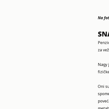
Na fot
SN
Penzi
za vež
Nagy j
fizičk
Oni su
spomen
poveć
metab