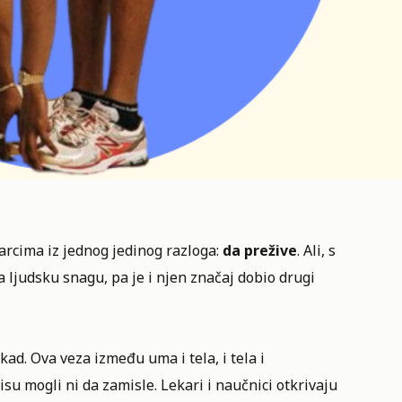
rcima iz jednog jedinog razloga:
da prežive
. Ali, s
ljudsku snagu, pa je i njen značaj dobio drugi
kad. Ova veza između uma i tela, i tela i
su mogli ni da zamisle. Lekari i naučnici otkrivaju