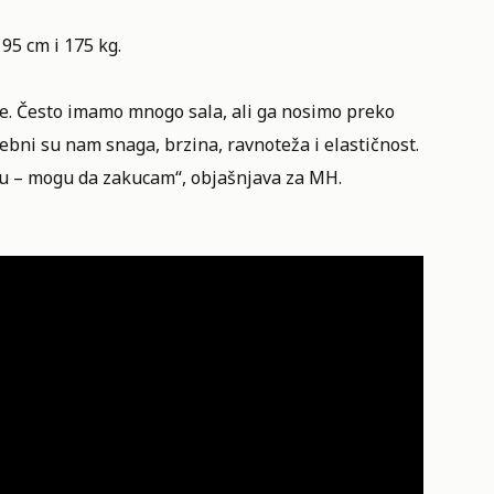
95 cm i 175 kg.
sle. Često imamo mnogo sala, ali ga nosimo preko
rebni su nam snaga, brzina, ravnoteža i elastičnost.
ku – mogu da zakucam“, objašnjava za MH.