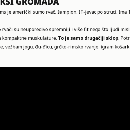
EKSI GROMADA
ims
je američki sumo rvač, šampion, IT-jevac po struci. Ima 1
rvači su neuporedivo spremniji i više fit nego što ljudi mi
 kompaktne muskulature.
To je samo drugačiji sklop
. Pot
e, vežbam jogu, đu-đicu, grčko-rimsko rvanje, igram košar