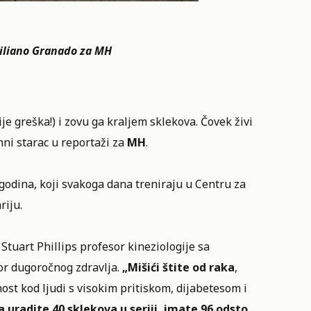
iliano Granado za MH
ije greška!) i zovu ga kraljem sklekova. Čovek živi
hni starac u reportaži za
MH
.
 godina, koji svakoga dana treniraju u Centru za
riju.
Stuart Phillips profesor kineziologije sa
or dugoročnog zdravlja.
„Mišići štite od raka
,
t kod ljudi s visokim pritiskom, dijabetesom i
uradite 40 sklekova u seriji, imate 96 odsto