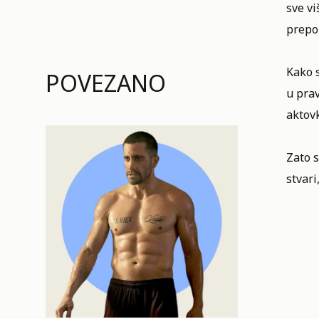
sve vi
prepo
Kako s
POVEZANO
u prav
aktov
Zato s
stvari