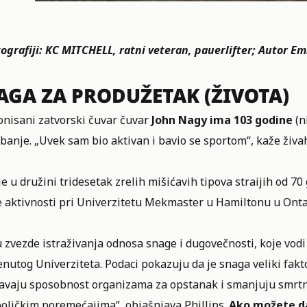
ografiji: KC MITCHELL, ratni veteran, pauerlifter;
Autor Em
AGA ZA PRODUŽETAK (ŽIVOTA)
onisani zatvorski čuvar čuvar
John Nagy ima 103 godine
(n
banje. „Uvek sam bio aktivan i bavio se sportom“, kaže živa
e u družini tridesetak zrelih mišićavih tipova straijih od 70
e aktivnosti pri Univerzitetu Mekmaster u Hamiltonu u Onta
 zvezde istraživanja odnosa snage i dugovečnosti, koje vodi 
utog Univerziteta. Podaci pokazuju da je snaga veliki fakt
avaju sposobnost organizama za opstanak i smanjuju smrtnos
oličkim poremećajima“, objašnjava Phillips.
Ako možete da 