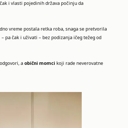
čak i vlasti pojedinih država počinju da
odno vreme postala retka roba, snaga se pretvorila
– pa čak i uživati – bez podizanja ičeg težeg od
 odgovori, a
obični momci
koji rade neverovatne