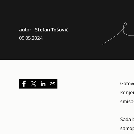
autor
Stefan Tošović
09.05.2024.
Gotov
konje
smisa
Sada b
samopo