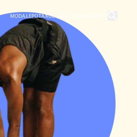
Pošalji
MODA.
LEPOTA.
KULTURA.
LIFE.
MEN.
PRINT.
Pretraži