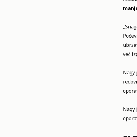
manje
„Snaga
Počevš
ubrzav
već iz
Nagy j
redovn
opora
Nagy j
opora