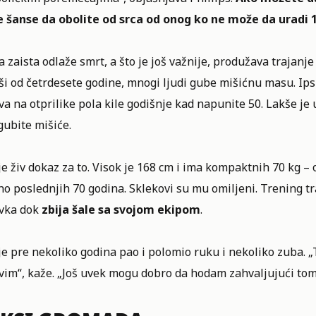
 šanse da obolite od srca od onog ko ne može da uradi 1
 zaista odlaže smrt, a što je još važnije, produžava trajanje 
i od četrdesete godine, mnogi ljudi gube mišićnu masu. Ips
a na otprilike pola kile godišnje kad napunite 50. Lakše je
gubite mišiće.
e živ dokaz za to. Visok je 168 cm i ima kompaktnih 70 kg – o
o poslednjih 70 godina. Sklekovi su mu omiljeni. Trening tra
vka dok
zbija šale sa svojom ekipom
.
e pre nekoliko godina pao i polomio ruku i nekoliko zuba. „
vim“, kaže. „Još uvek mogu dobro da hodam zahvaljujući tom