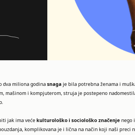
o dva miliona godina
snaga
je bila potrebna ženama i muška
m, mašinom i kompjuterom, struja je postepeno nadomestila 
o.
iti jak ima veće
kulturološko i sociološko značenje
nego i
uzdanja, komplikovana je i lična na način koji naši preci ni