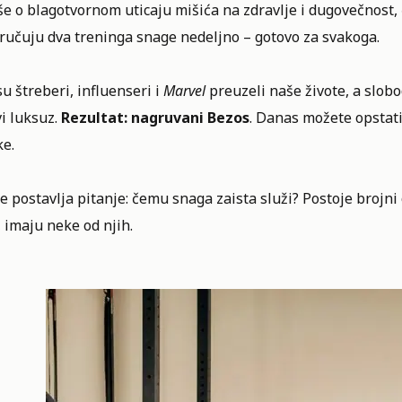
še o blagotvornom uticaju mišića na zdravlje i dugovečnost, 
ručuju dva treninga snage nedeljno – gotovo za svakoga.
u štreberi, influenseri i
Marvel
preuzeli naše živote, a slob
i luksuz.
Rezultat: nagruvani Bezos
. Danas možete opstati 
ke.
e postavlja pitanje: čemu snaga zaista služi? Postoje brojni
, imaju neke od njih.