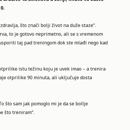
0.
zdravlja, što znači bolji život na duže staze“.
rva, to je gotovo neprimetno, ali se s vremenom
 usporiti taj pad treningom dok ste mlađi nego kad
tprilike istu težinu koju je uvek imao – a trenira
je otprilike 90 minuta, ali uključuje dosta
To što sam jak pomoglo mi je da se bollje
e što treniram“.