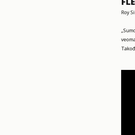
FL
Roy S
„Sumo 
veoma
Takođ