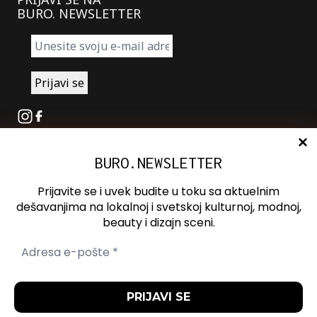
BURO. NEWSLETTER
Instagram
Facebook
BURO.NEWSLETTER
O nama
Oglašavanje
Prijavite se i uvek budite u toku sa aktuelnim
Kontakt
dešavanjima na lokalnoj i svetskoj kulturnoj, modnoj,
beauty i dizajn sceni.
Spotify
Otvori ili zatvori pretragu