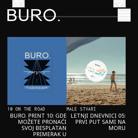
BURO.
Otvori
Onaj jedan proizvod koji stalno selimo sa police u torbe
BURO.MEN
ONAJ JEDAN PROIZVOD KOJI
STALNO SELIMO SA POLICE U
TORBE
10 ON THE ROAD
MALE STVARI
BURO. PRINT 10: GDE
LETNJI DNEVNICI 05:
MOŽETE PRONAĆI
PRVI PUT SAMI NA
SVOJ BESPLATAN
MORU
PRIMERAK U