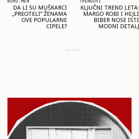
TRENDOVI
SHOPPING
KLJUČNI TREND LETA:
JOŠ JE RANO ZA JAKNE
MARGO ROBI I HEJLI
– ALI U RESERVED JE
BIBER NOSE ISTI
STIGAO MODEL KOJI
MODNI DETALJ
ĆE BITI VELIKI TREND