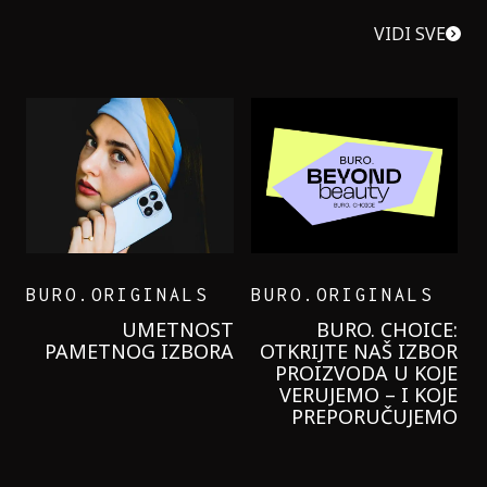
VIDI SVE
BURO.ORIGINALS
BURO.ORIGINALS
LEVI’S ON THE ROAD
PROBALA SAM NOVU
GARNIER KREMU I
NIKADA NIŠTA
LAGANIJE NISAM
KORISTILA