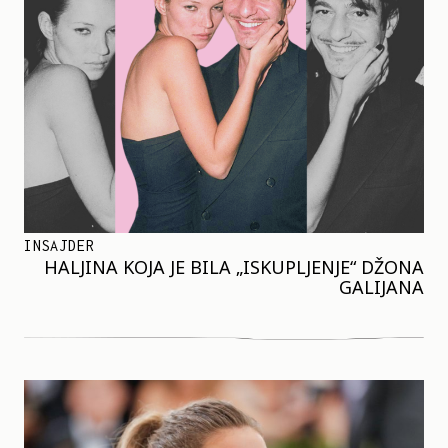
INSAJDER
HALJINA KOJA JE BILA „ISKUPLJENJE“ DŽONA
GALIJANA