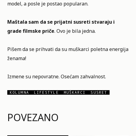
model, a posle je postao popularan.
Maštala sam da se prijatni susreti stvaraju i
grade filmske priče
. Ovo je bila jedna.
Pišem da se prihvati da su muškarci poletna energija
ženama!
Izmene su nepovratne. Osećam zahvalnost.
KOLUMNA
LIFESTYLE
MUŠKARCI
SUSRET
POVEZANO