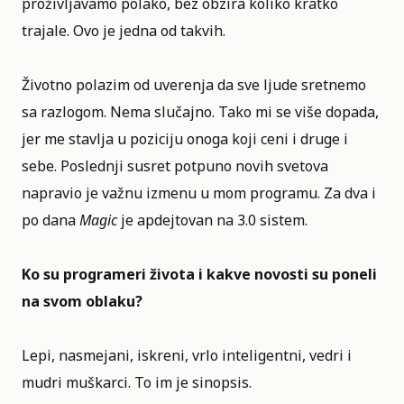
proživljavamo polako, bez obzira koliko kratko
trajale. Ovo je jedna od takvih.
Životno polazim od uverenja da sve ljude sretnemo
sa razlogom. Nema slučajno. Tako mi se više dopada,
jer me stavlja u poziciju onoga koji ceni i druge i
sebe. Poslednji susret potpuno novih svetova
napravio je važnu izmenu u mom programu. Za dva i
po dana
Magic
je apdejtovan na 3.0 sistem.
Ko su programeri života i kakve novosti su poneli
na svom oblaku?
Lepi, nasmejani, iskreni, vrlo inteligentni, vedri i
mudri muškarci. To im je sinopsis.