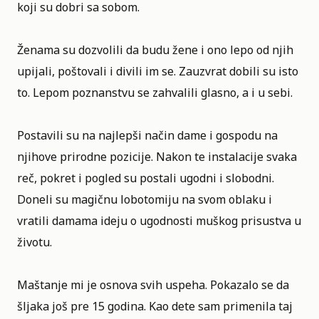
koji su dobri sa sobom.
Ženama su dozvolili da budu žene i ono lepo od njih
upijali, poštovali i divili im se. Zauzvrat dobili su isto
to. Lepom poznanstvu se zahvalili glasno, a i u sebi.
Postavili su na najlepši način dame i gospodu na
njihove prirodne pozicije. Nakon te instalacije svaka
reč, pokret i pogled su postali ugodni i slobodni.
Doneli su magičnu lobotomiju na svom oblaku i
vratili damama ideju o ugodnosti muškog prisustva u
životu.
Maštanje mi je osnova svih uspeha. Pokazalo se da
šljaka još pre 15 godina. Kao dete sam primenila taj