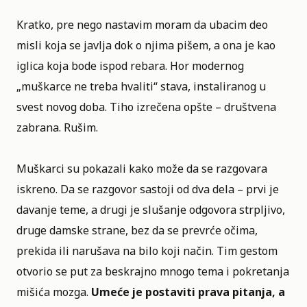
Kratko, pre nego nastavim moram da ubacim deo
misli koja se javlja dok o njima pišem, a ona je kao
iglica koja bode ispod rebara. Hor modernog
„muškarce ne treba hvaliti“ stava, instaliranog u
svest novog doba. Tiho izrečena opšte – društvena
zabrana. Rušim.
Muškarci su pokazali kako može da se razgovara
iskreno. Da se razgovor sastoji od dva dela – prvi je
davanje teme, a drugi je slušanje odgovora strpljivo,
druge damske strane, bez da se prevrće očima,
prekida ili narušava na bilo koji način. Tim gestom
otvorio se put za beskrajno mnogo tema i pokretanja
mišića mozga.
Umeće je postaviti prava pitanja, a