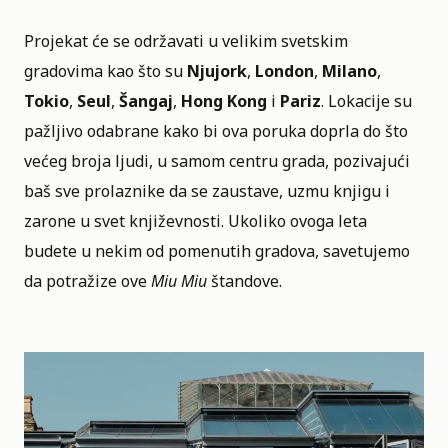
Projekat će se održavati u velikim svetskim
gradovima kao što su
Njujork
,
London
,
Milano
,
Tokio
,
Seul
,
Šangaj
,
Hong Kong
i
Pariz
. Lokacije su
pažljivo odabrane kako bi ova poruka doprla do što
većeg broja ljudi, u samom centru grada, pozivajući
baš sve prolaznike da se zaustave, uzmu knjigu i
zarone u svet književnosti. Ukoliko ovoga leta
budete u nekim od pomenutih gradova, savetujemo
da potražize ove
Miu Miu
štandove.