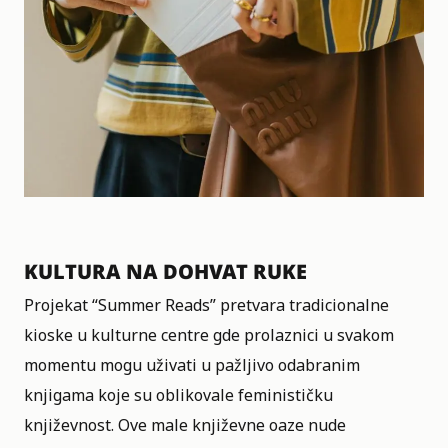
KULTURA NA DOHVAT RUKE
Projekat “Summer Reads” pretvara tradicionalne
kioske u kulturne centre gde prolaznici u svakom
momentu mogu uživati u pažljivo odabranim
knjigama koje su oblikovale feminističku
književnost. Ove male književne oaze nude