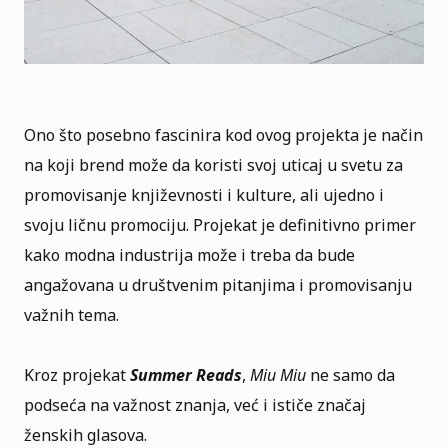
Ono što posebno fascinira kod ovog projekta je način
na koji brend može da koristi svoj uticaj u svetu za
promovisanje književnosti i kulture, ali ujedno i
svoju ličnu promociju. Projekat je definitivno primer
kako modna industrija može i treba da bude
angažovana u društvenim pitanjima i promovisanju
važnih tema.
Kroz projekat
Summer Reads
,
Miu Miu
ne samo da
podseća na važnost znanja, već i ističe značaj
ženskih glasova.