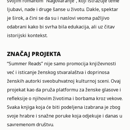
svojim romanom “Nagovaranje”, koji istražuje teme
ljubavi, nade i druge šanse u životu. Dakle, spektar
je širok, a čini se da su i naslovi veoma pažljivo
odabrani kako bi svrha bila edukacija, ali uz čitav
istorijski kontekst.
ZNAČAJ PROJEKTA
“Summer Reads” nije samo promocija književnosti
već i isticanje ženskog stvaralaštva i doprinosa
ženskih autorki sveobuhvatnoj kulturnoj sceni. Ovaj
projekat kao da pruža platformu za ženske glasove i
refleksije o njihovim životima i borbama kroz vekove.
Svaka knjiga koja će biti podeljena izabrana je zbog
svoje hrabre i snažne poruke koja odjekuje i danas u
savremenom društvu.