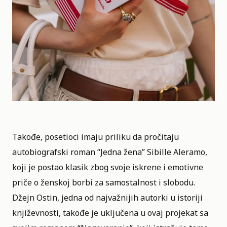
Takođe, posetioci imaju priliku da pročitaju
autobiografski roman “Jedna žena” Sibille Aleramo,
koji je postao klasik zbog svoje iskrene i emotivne
priče o ženskoj borbi za samostalnost i slobodu.
Džejn Ostin, jedna od najvažnijih autorki u istoriji
književnosti, takođe je uključena u ovaj projekat sa