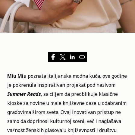
Miu Miu
poznata italijanska modna kuća, ove godine
je pokrenula inspirativan projekat pod nazivom
Summer Reads
, sa ciljem da preoblikuje klasične
kioske za novine u male književne oaze u odabranim
gradovima širom sveta. Ovaj inovativan pristup ne
samo da doprinosi kulturnoj sceni, već i naglašava
važnost ženskih glasova u književnosti i društvu.