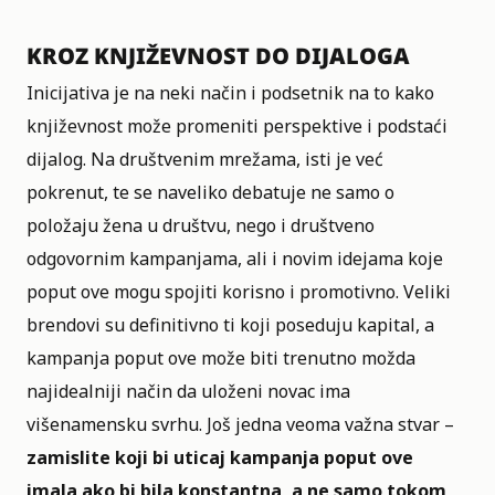
KROZ KNJIŽEVNOST DO DIJALOGA
Inicijativa je na neki način i podsetnik na to kako
književnost može promeniti perspektive i podstaći
dijalog. Na društvenim mrežama, isti je već
pokrenut, te se naveliko debatuje ne samo o
položaju žena u društvu, nego i društveno
odgovornim kampanjama, ali i novim idejama koje
poput ove mogu spojiti korisno i promotivno. Veliki
brendovi su definitivno ti koji poseduju kapital, a
kampanja poput ove može biti trenutno možda
najidealniji način da uloženi novac ima
višenamensku svrhu. Još jedna veoma važna stvar –
zamislite koji bi uticaj kampanja poput ove
imala ako bi bila konstantna, a ne samo tokom