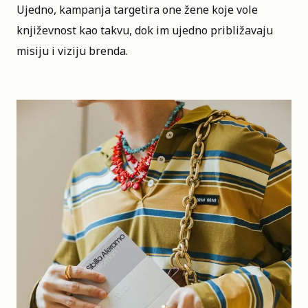
Ujedno, kampanja targetira one žene koje vole
književnost kao takvu, dok im ujedno približavaju
misiju i viziju brenda.