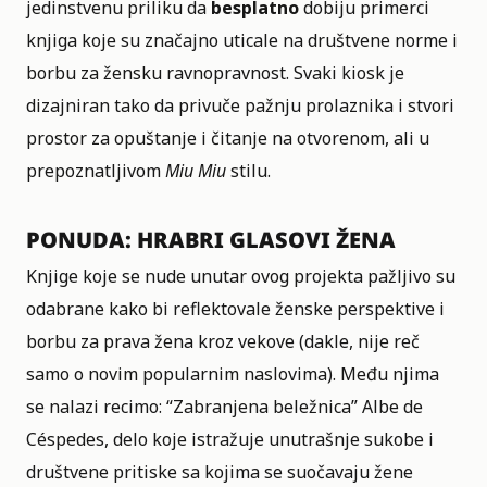
jedinstvenu priliku da
besplatno
dobiju primerci
knjiga koje su značajno uticale na društvene norme i
borbu za žensku ravnopravnost. Svaki kiosk je
dizajniran tako da privuče pažnju prolaznika i stvori
prostor za opuštanje i čitanje na otvorenom, ali u
prepoznatljivom
Miu Miu
stilu.
PONUDA: HRABRI GLASOVI ŽENA
Knjige koje se nude unutar ovog projekta pažljivo su
odabrane kako bi reflektovale ženske perspektive i
borbu za prava žena kroz vekove (dakle, nije reč
samo o novim popularnim naslovima). Među njima
se nalazi recimo: “Zabranjena beležnica” Albe de
Céspedes, delo koje istražuje unutrašnje sukobe i
društvene pritiske sa kojima se suočavaju žene