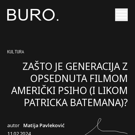
Otvori
KULTURA
ZAŠTO JE GENERACIJA Z
OPSEDNUTA FILMOM
AMERIČKI PSIHO (I LIKOM
PATRICKA BATEMANA)?
autor
Matija Pavleković
11.02.2024.