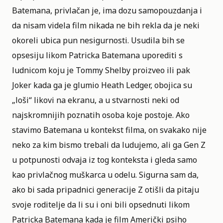
Batemana, privlačan je, ima dozu samopouzdanja i
da nisam videla film nikada ne bih rekla da je neki
okoreli ubica pun nesigurnosti. Usudila bih se
opsesiju likom Patricka Batemana uporediti s
ludnicom koju je Tommy Shelby proizveo ili pak
Joker kada ga je glumio Heath Ledger, obojica su
„loši“ likovi na ekranu, a u stvarnosti neki od
najskromnijih poznatih osoba koje postoje. Ako
stavimo Batemana u kontekst filma, on svakako nije
neko za kim bismo trebali da ludujemo, ali ga Gen Z
u potpunosti odvaja iz tog konteksta i gleda samo
kao privlačnog muškarca u odelu. Sigurna sam da,
ako bi sada pripadnici generacije Z otišli da pitaju
svoje roditelje da li su i oni bili opsednuti likom
Patricka Batemana kada je film Američki psiho