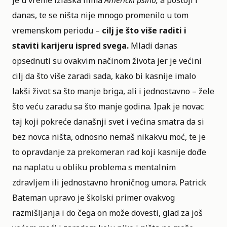
danas, te se ništa nije mnogo promenilo u tom
vremenskom periodu –
cilj je što više raditi i
staviti karijeru ispred svega.
Mladi danas
opsednuti su ovakvim načinom života jer je većini
cilj da što više zaradi sada, kako bi kasnije imalo
lakši život sa što manje briga, ali i jednostavno – žele
što veću zaradu sa što manje godina. Ipak je novac
taj koji pokreće današnji svet i većina smatra da si
bez novca ništa, odnosno nemaš nikakvu moć, te je
to opravdanje za prekomeran rad koji kasnije dođe
na naplatu u obliku problema s mentalnim
zdravljem ili jednostavno hroničnog umora. Patrick
Bateman upravo je školski primer ovakvog
razmišljanja i do čega on može dovesti, glad za još