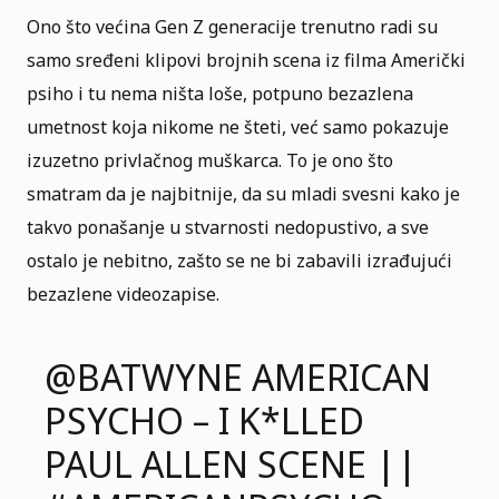
Ono što većina Gen Z generacije trenutno radi su
samo sređeni klipovi brojnih scena iz filma Američki
psiho i tu nema ništa loše, potpuno bezazlena
umetnost koja nikome ne šteti, već samo pokazuje
izuzetno privlačnog muškarca. To je ono što
smatram da je najbitnije, da su mladi svesni kako je
takvo ponašanje u stvarnosti nedopustivo, a sve
ostalo je nebitno, zašto se ne bi zabavili izrađujući
bezazlene videozapise.
@BATWYNE
AMERICAN
PSYCHO – I K*LLED
PAUL ALLEN SCENE ||