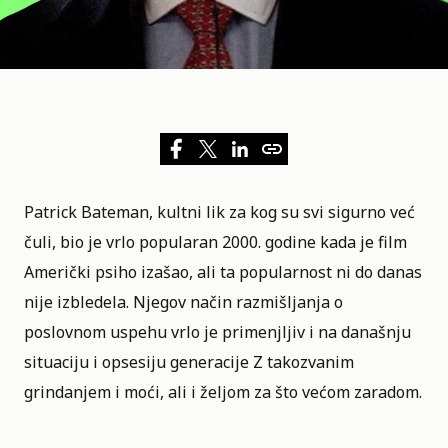
Patrick Bateman, kultni lik za kog su svi sigurno već
čuli, bio je vrlo popularan 2000. godine kada je film
Američki psiho izašao, ali ta popularnost ni do danas
nije izbledela. Njegov način razmišljanja o
poslovnom uspehu vrlo je primenjljiv i na današnju
situaciju i
opsesiju generacije Z
takozvanim
grindanjem i moći, ali i željom za što većom zaradom.