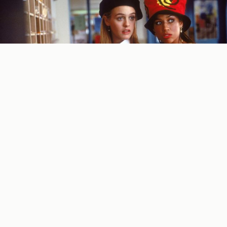
Vest da
Paramount+
sprema nastavak filma
Clueless
sa
Ališom Silverston
u glavnoj ulozi na prvu loptu