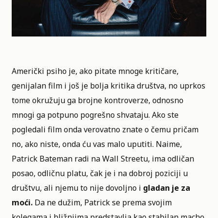
Američki psiho je, ako pitate mnoge kritičare,
genijalan film i još je bolja kritika društva, no uprkos
tome okružuju ga brojne kontroverze, odnosno
mnogi ga potpuno pogrešno shvataju. Ako ste
pogledali film onda verovatno znate o čemu pričam
no, ako niste, onda ću vas malo uputiti. Naime,
Patrick Bateman radi na Wall Streetu, ima odličan
posao, odličnu platu, čak je i na dobroj poziciji u
društvu, ali njemu to nije dovoljno i
gladan je za
moći.
Da ne dužim, Patrick se prema svojim
kolegama i bližnjima predstavlja kao stabilan macho