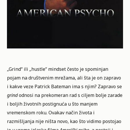
„Grind“ ili „hustle“ mindset često je spominjan
pojam na društvenim mrežama, ali šta je on zapravo
i kakve veze Patrick Bateman ima s njim? Zapravo se
grind
odnosi na prekomeran rad s ciljem bolje zarade
i boljih životnih postignuća u što manjem
vremenskom roku. Ovakav način života i
razmišljanja nije ništa novo, kao što vidimo postojao
je u vreme izlaska filma
Američki psiho
,
a postoji i