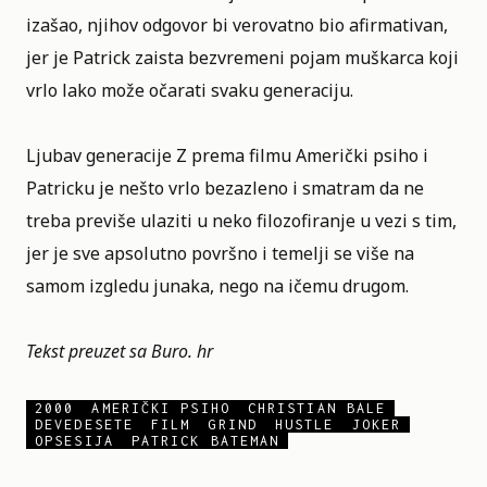
izašao, njihov odgovor bi verovatno bio afirmativan,
jer je Patrick zaista bezvremeni pojam muškarca koji
vrlo lako može očarati svaku generaciju.
Ljubav generacije Z prema filmu Američki psiho i
Patricku je nešto vrlo bezazleno i smatram da ne
treba previše ulaziti u neko filozofiranje u vezi s tim,
jer je sve apsolutno površno i temelji se više na
samom izgledu junaka, nego na ičemu drugom.
Tekst preuzet sa Buro. hr
2000
AMERIČKI PSIHO
CHRISTIAN BALE
DEVEDESETE
FILM
GRIND
HUSTLE
JOKER
OPSESIJA
PATRICK BATEMAN