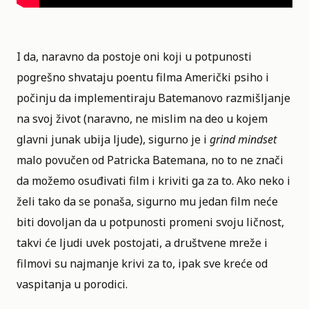
I da, naravno da postoje oni koji u potpunosti
pogrešno shvataju poentu filma Američki psiho i
počinju da implementiraju Batemanovo razmišljanje
na svoj život (naravno, ne mislim na deo u kojem
glavni junak ubija ljude), sigurno je i
grind mindset
malo povučen od Patricka Batemana, no to ne znači
da možemo osuđivati film i kriviti ga za to. Ako neko i
želi tako da se ponaša, sigurno mu jedan film neće
biti dovoljan da u potpunosti promeni svoju ličnost,
takvi će ljudi uvek postojati, a društvene mreže i
filmovi su najmanje krivi za to, ipak sve kreće od
vaspitanja u porodici.