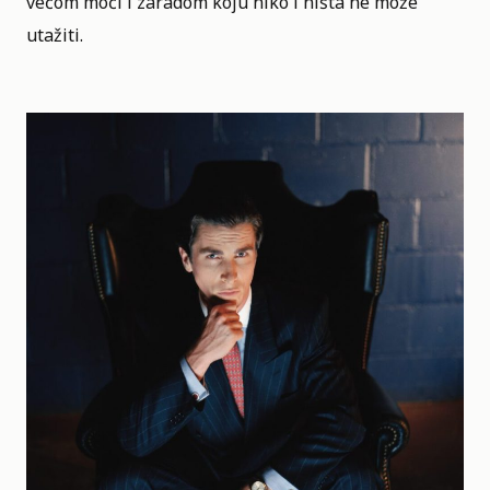
većom moći i zaradom koju niko i ništa ne može
utažiti.