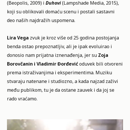
(Beopolis, 2009) i
Duhovi
(Lampshade Media, 2015),
koji su oblikovali domaću scenu i postali sastavni
deo naših najdražih uspomena.
Lira Vega
zvuk je kroz više od 25 godina postojanja
benda ostao prepoznatljiv, ali je ipak evoluirao i
donosio nam prijatna iznenađenja, jer su
Zoja
Borovčanin i Vladimir Đorđević
oduvek bili otvoreni
prema istraživanjima i eksperimentima. Muziku
stvaraju natenane i studiozno, a kada najzad zaživi
među publikom, tu je da ostane zauvek i da joj se
rado vraćamo.