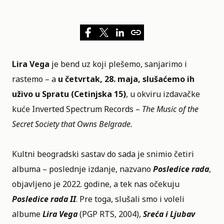
Lira Vega
je bend uz koji plešemo, sanjarimo i
rastemo – a
u četvrtak, 28. maja, slušaćemo ih
uživo u Spratu (Cetinjska 15)
, u okviru izdavačke
kuće Inverted Spectrum Records –
The Music of the
Secret Society that Owns Belgrade.
Kultni beogradski sastav do sada je snimio četiri
albuma – poslednje izdanje, nazvano
Posledice rada
,
objavljeno je 2022. godine, a tek nas očekuju
Posledice rada II
. Pre toga, slušali smo i voleli
albume
Lira Vega
(PGP RTS, 2004),
Sreća i Ljubav