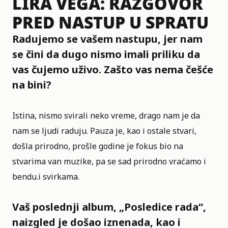
LIRA VEGA: RAZGOVOR
PRED NASTUP U SPRATU
Radujemo se vašem nastupu, jer nam
se čini da dugo nismo imali priliku da
vas čujemo uživo. Zašto vas nema češće
na bini?
Istina, nismo svirali neko vreme, drago nam je da
nam se ljudi raduju. Pauza je, kao i ostale stvari,
došla prirodno, prošle godine je fokus bio na
stvarima van muzike, pa se sad prirodno vraćamo i
bendu.i svirkama.
Vaš poslednji album, „Posledice rada“,
naizgled je došao iznenada, kao i