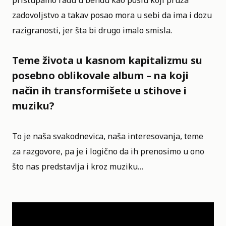
pristupamo radu u bendu kao poslu koji pruža
zadovoljstvo a takav posao mora u sebi da ima i dozu
razigranosti, jer šta bi drugo imalo smisla.
Teme života u kasnom kapitalizmu su
posebno oblikovale album – na koji
način ih transformišete u stihove i
muziku?
To je naša svakodnevica, naša interesovanja, teme
za razgovore, pa je i logično da ih prenosimo u ono
što nas predstavlja i kroz muziku…