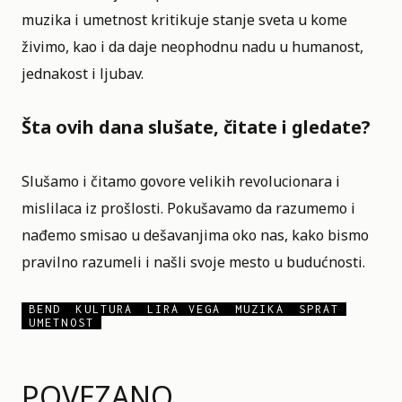
muzika i umetnost kritikuje stanje sveta u kome
živimo, kao i da daje neophodnu nadu u humanost,
jednakost i ljubav.
Šta ovih dana slušate, čitate i gledate?
Slušamo i čitamo govore velikih revolucionara i
mislilaca iz prošlosti. Pokušavamo da razumemo i
nađemo smisao u dešavanjima oko nas, kako bismo
pravilno razumeli i našli svoje mesto u budućnosti.
BEND
KULTURA
LIRA VEGA
MUZIKA
SPRAT
UMETNOST
POVEZANO