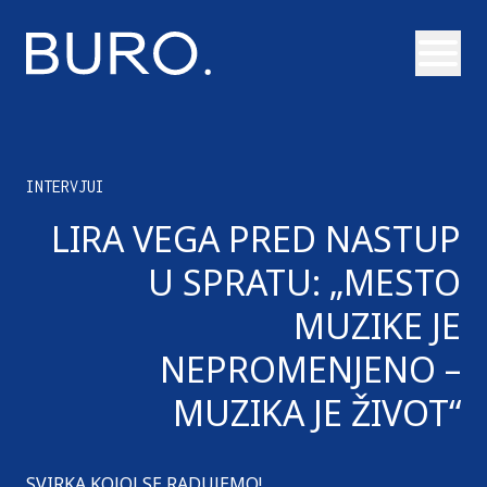
Otvori
INTERVJUI
LIRA VEGA PRED NASTUP
U SPRATU: „MESTO
MUZIKE JE
NEPROMENJENO –
MUZIKA JE ŽIVOT“
SVIRKA KOJOJ SE RADUJEMO!