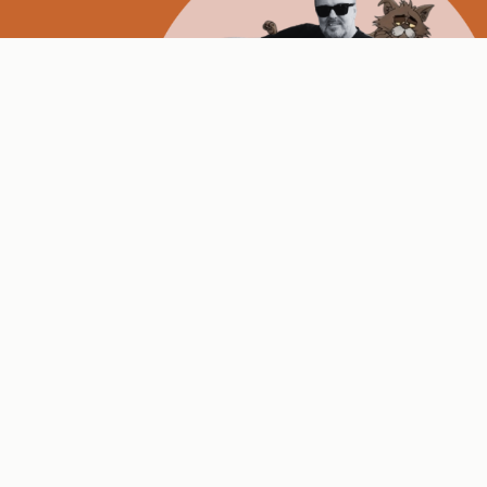
Riki Džervejs je ponovo u centru pažnje! Ovog puta