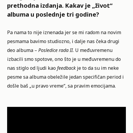
prethodna izdanja. Kakav je „život“
albuma u poslednje tri godine?
Pa nama to nije iznenada jer se mi radom na novim
pesmama bavimo studiozno, i dalje nas čeka drugi
deo albuma –
Posledice rada II.
U međuvremenu
izbacili smo spotove, ono što je u međuvremenu do
nas stiglo od ljudi kao
feedback
je to da su im neke
pesme sa albuma obeležile jedan specifičan period i
došle baš „u pravo vreme“, sa pravim emocijama.