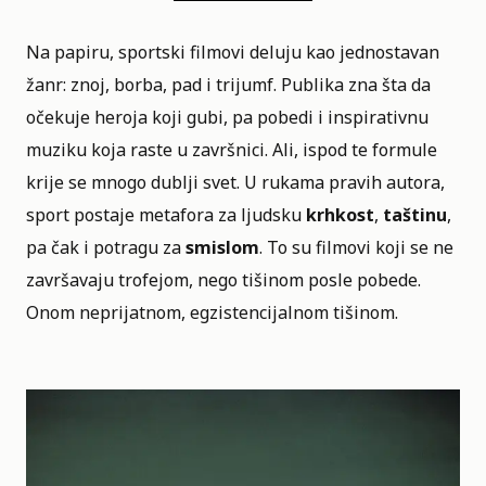
Na papiru,
sportski filmovi
deluju kao jednostavan
žanr: znoj, borba, pad i trijumf. Publika zna šta da
očekuje heroja koji gubi, pa pobedi i inspirativnu
muziku koja raste u završnici. Ali, ispod te formule
krije se mnogo dublji svet. U rukama pravih autora,
sport postaje metafora za ljudsku
krhkost
,
taštinu
,
pa čak i potragu za
smislom
. To su filmovi koji se ne
završavaju trofejom, nego tišinom posle pobede.
Onom neprijatnom, egzistencijalnom tišinom.