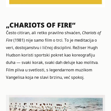
„CHARIOTS OF FIRE“
Često citiran, ali retko pravilno shvaćen,
Chariots of
Fire
(1981) nije samo film o trci. To je meditacija o
veri, dostojanstvu i ličnoj disciplini. Režiser Hugh
Hudson koristi sportski pokret kao koreografiju
duha — svaki korak, svaki dah deluje kao molitva.
Film pliva u svetlosti, s legendarnom muzikom
Vangelisa koja ne slavi brzinu, već spokoj.