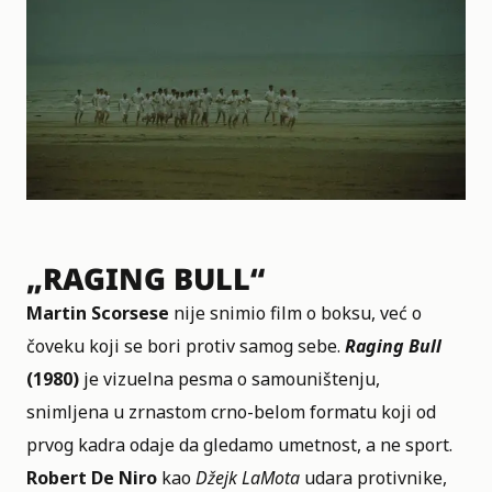
„RAGING BULL“
Martin Scorsese
nije snimio film o boksu, već o
čoveku koji se bori protiv samog sebe.
Raging Bull
(1980)
je vizuelna pesma o samouništenju,
snimljena u zrnastom crno-belom formatu koji od
prvog kadra odaje da gledamo umetnost, a ne sport.
Robert De Niro
kao
Džejk LaMota
udara protivnike,