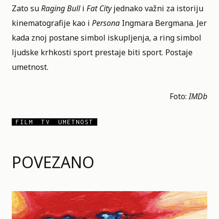
Zato su
Raging Bull
i
Fat City
jednako važni za istoriju
kinematografije kao i
Persona
Ingmara Bergmana. Jer
kada znoj postane simbol iskupljenja, a ring simbol
ljudske krhkosti sport prestaje biti sport. Postaje
umetnost.
Foto:
IMDb
FILM
TV
UMETNOST
POVEZANO