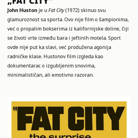
„FAT CITY“
John Huston
je u
Fat City
(1972) skinuo svu
glamuroznost sa sporta. Ovo nije film o šampionima,
već o propalim bokserima iz kalifornijske doline, čiji
se životi vrte između bara i jeftinih motela. Sport
ovde nije put ka slavi, već produžena agonija
radničke klase. Hustonov film izgleda kao
dokumentarac o izgubljenim snovima,
minimalističan, ali emotivno razoran.