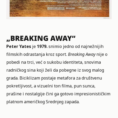
„BREAKING AWAY“
Peter Yates
je
1979.
snimio jedno od najnežnijih
filmskih odrastanja kroz sport.
Breaking Away
nije o
pobedi na trci, već o sukobu identiteta, snovima
radničkog sina koji želi da pobegne iz svog malog
grada. Biciklizam postaje metafora za društvenu
pokretljivost, a vizuelni ton filma, pun sunca,
prašine i nostalgije čini ga gotovo impresionističkim
platnom američkog Srednjeg zapada.