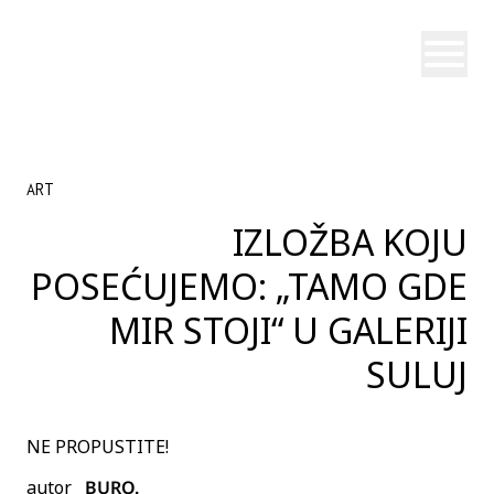
Otvori
ART
IZLOŽBA KOJU
POSEĆUJEMO: „TAMO GDE
MIR STOJI“ U GALERIJI
SULUJ
NE PROPUSTITE!
autor
BURO.