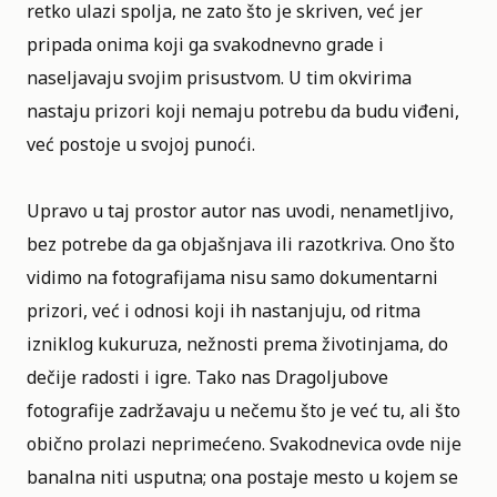
retko ulazi spolja, ne zato što je skriven, već jer
pripada onima koji ga svakodnevno grade i
naseljavaju svojim prisustvom. U tim okvirima
nastaju prizori koji nemaju potrebu da budu viđeni,
već postoje u svojoj punoći.
Upravo u taj prostor autor nas uvodi, nenametljivo,
bez potrebe da ga objašnjava ili razotkriva. Ono što
vidimo na fotografijama nisu samo dokumentarni
prizori, već i odnosi koji ih nastanjuju, od ritma
izniklog kukuruza, nežnosti prema životinjama, do
dečije radosti i igre. Tako nas Dragoljubove
fotografije zadržavaju u nečemu što je već tu, ali što
obično prolazi neprimećeno. Svakodnevica ovde nije
banalna niti usputna; ona postaje mesto u kojem se