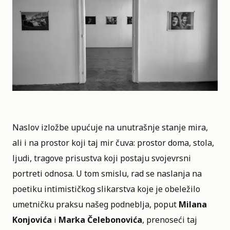
Naslov izložbe upućuje na unutrašnje stanje mira,
ali i na prostor koji taj mir čuva: prostor doma, stola,
ljudi, tragove prisustva koji postaju svojevrsni
portreti odnosa. U tom smislu, rad se naslanja na
poetiku intimističkog slikarstva koje je obeležilo
umetničku praksu našeg podneblja, poput
Milana
Konjovića
i
Marka Čelebonovića
, prenoseći taj