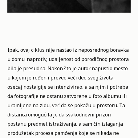
Ipak, ovaj ciklus nije nastao iz neposrednog boravka
u domu; naprotiv, udaljenost od porodičnog prostora
bila je presudna. Nakon što je autor napustio mesto
u kojem je rođen i proveo veći deo svog života,
osećaj nostalgije se intenzivirao, a sa njim i potreba
da fotografije ne ostanu zatvorene u foto albumu ili
uramljene na zidu, već da se pokažu u prostoru. Ta
distanca omogućila je da svakodnevni prizori
postanu predmet istraživanja, a sam čin izlaganja
produžetak procesa pamćenja koje se nikada ne