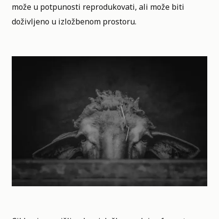
može u potpunosti reprodukovati, ali može biti
doživljeno u izložbenom prostoru.