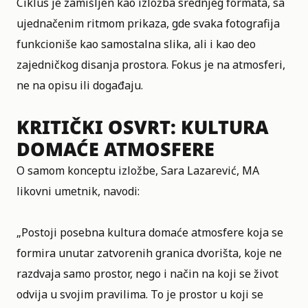
Ciklus je zamišljen kao izložba srednjeg formata, sa
ujednačenim ritmom prikaza, gde svaka fotografija
funkcioniše kao samostalna slika, ali i kao deo
zajedničkog disanja prostora. Fokus je na atmosferi,
ne na opisu ili događaju.
KRITIČKI OSVRT: KULTURA
DOMAĆE ATMOSFERE
O samom konceptu izložbe, Sara Lazarević, MA
likovni umetnik, navodi:
„Postoji posebna kultura domaće atmosfere koja se
formira unutar zatvorenih granica dvorišta, koje ne
razdvaja samo prostor, nego i način na koji se život
odvija u svojim pravilima. To je prostor u koji se