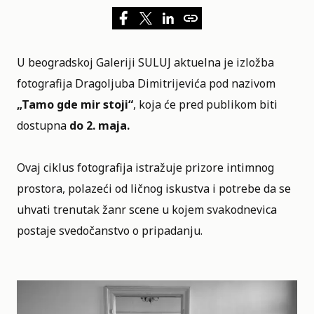
U beogradskoj
Galeriji SULUJ
aktuelna je
izložba
fotografija Dragoljuba Dimitrijevića pod nazivom
„Tamo gde mir stoji“
, koja će pred publikom biti
dostupna
do 2. maja.
Ovaj ciklus fotografija istražuje prizore intimnog
prostora, polazeći od ličnog iskustva i potrebe da se
uhvati trenutak žanr scene u kojem svakodnevica
postaje svedočanstvo o pripadanju.