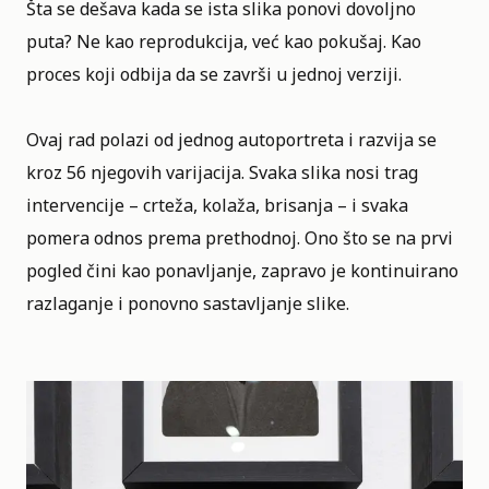
Šta se dešava kada se ista slika ponovi dovoljno
puta? Ne kao reprodukcija, već kao pokušaj. Kao
proces koji odbija da se završi u jednoj verziji.
Ovaj rad polazi od jednog autoportreta i razvija se
kroz 56 njegovih varijacija. Svaka slika nosi trag
intervencije – crteža, kolaža, brisanja – i svaka
pomera odnos prema prethodnoj. Ono što se na prvi
pogled čini kao ponavljanje, zapravo je kontinuirano
razlaganje i ponovno sastavljanje slike.