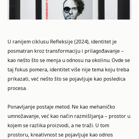
U ranijem ciklusu Refleksije (2024)
, identitet je
posmatran kroz transformaciju i prilagođavanje –
kao nešto što se menja u odnosu na okolinu. Ovde se
taj fokus pomera, identitet više nije tema koju treba
prikazati, već nešto što se pojavljuje kao posledica
procesa.
Ponavljanje postaje metod. Ne kao mehaničko
umnožavanje, već kao način razmišljanja – prostor u
kojem se razlika proizvodi, a ne traži. U tom
prostoru, kreativnost se pojavljuje kao odnos