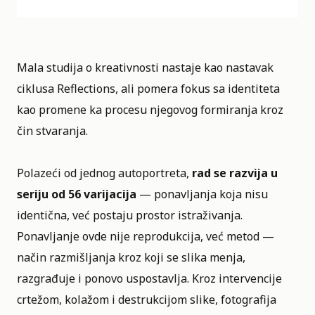
Mala studija o kreativnosti nastaje kao
nastavak
ciklusa Reflections
, ali pomera fokus sa identiteta
kao promene ka procesu njegovog formiranja kroz
čin stvaranja.
Polazeći od jednog autoportreta,
rad se razvija u
seriju od 56 varijacija
— ponavljanja koja nisu
identična, već postaju prostor istraživanja.
Ponavljanje ovde nije reprodukcija, već metod —
način razmišljanja kroz koji se slika menja,
razgrađuje i ponovo uspostavlja. Kroz intervencije
crtežom, kolažom i destrukcijom slike, fotografija