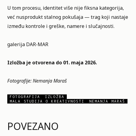
U tom procesu, identitet više nije fiksna kategorija,
već nusprodukt stalnog pokušaja — trag koji nastaje
između kontrole i greške, namere i slučajnosti.
galerija DAR-MAR
Izložba je otvorena do 01. maja 2026.
Fotografije: Nemanja Maraš
FOTOGRAFIJA
IZLOŽBA
MALA STUDIJA O KREATIVNOSTI
NEMANJA MARAŠ
POVEZANO