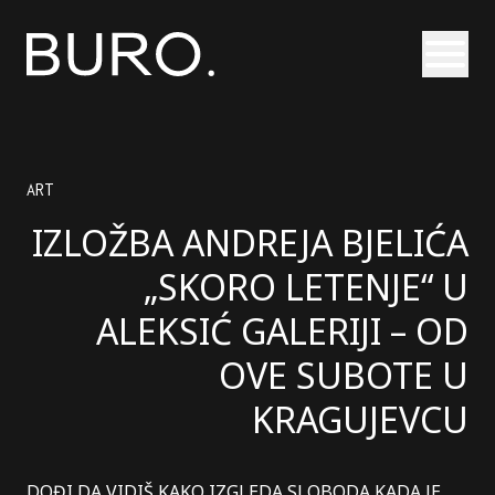
Otvori
ART
IZLOŽBA ANDREJA BJELIĆA
„SKORO LETENJE“ U
ALEKSIĆ GALERIJI – OD
OVE SUBOTE U
KRAGUJEVCU
DOĐI DA VIDIŠ KAKO IZGLEDA SLOBODA KADA JE