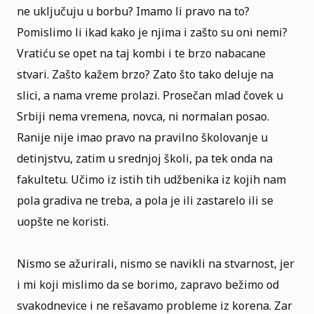
ne uključuju u borbu? Imamo li pravo na to?
Pomislimo li ikad kako je njima i zašto su oni nemi?
Vratiću se opet na taj kombi i te brzo nabacane
stvari. Zašto kažem brzo? Zato što tako deluje na
slici, a nama
vreme
prolazi. Prosečan mlad čovek u
Srbiji nema vremena, novca, ni normalan posao.
Ranije nije imao pravo na pravilno školovanje u
detinjstvu, zatim u srednjoj školi, pa tek onda na
fakultetu. Učimo iz istih tih udžbenika iz kojih nam
pola gradiva ne treba, a pola je ili zastarelo ili se
uopšte ne koristi.
Nismo se ažurirali, nismo se navikli na stvarnost, jer
i mi koji mislimo da se borimo, zapravo bežimo od
svakodnevice i ne rešavamo probleme iz korena. Zar