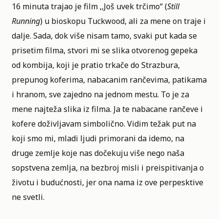
16 minuta trajao je film
,,Još uvek trčimo“ (
Still
Running
)
u bioskopu Tuckwood, ali za mene on traje i
dalje. Sada, dok više nisam tamo, svaki put kada se
prisetim filma, stvori mi se slika otvorenog gepeka
od kombija, koji je pratio trkače do Strazbura,
prepunog koferima, nabacanim rančevima, patikama
i hranom, sve zajedno na jednom mestu. To je za
mene najteža slika iz filma. Ja te nabacane rančeve i
kofere doživljavam simbolično. Vidim težak put na
koji smo mi, mladi ljudi primorani da idemo, na
druge zemlje koje nas dočekuju više nego naša
sopstvena zemlja, na bezbroj misli i preispitivanja o
životu i budućnosti, jer ona nama iz ove perpesktive
ne svetli.