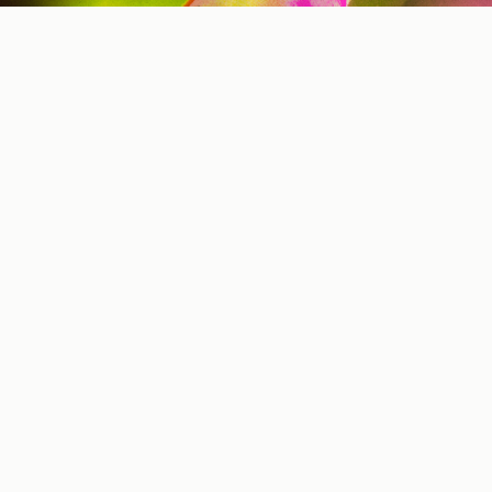
Del Arno bend
, najveći i najuticajniji rege sastav na