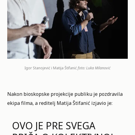
Igor Stanojević i Matija Štifanić
foto: Luka Milanović
Nakon bioskopske projekcije publiku je pozdravila
ekipa filma, a reditelj Matija Štifanić izjavio je:
OVO JE PRE SVEGA