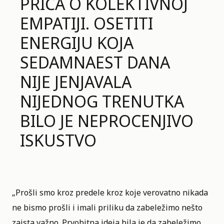
PRIČA O KOLEKTIVNOJ
EMPATIJI. OSETITI
ENERGIJU KOJA
SEDAMNAEST DANA
NIJE JENJAVALA
NIJEDNOG TRENUTKA
BILO JE NEPROCENJIVO
ISKUSTVO
„Prošli smo kroz predele kroz koje verovatno nikada
ne bismo prošli i imali priliku da zabeležimo nešto
zaista važno. Prvobitna ideja bila je da zabeležimo