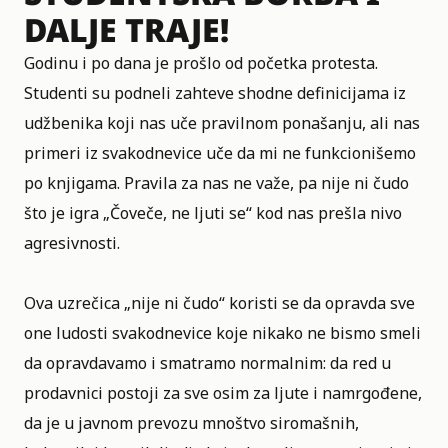
DALJE TRAJE!
Godinu i po dana je prošlo od početka protesta.
Studenti su podneli zahteve shodne definicijama iz
udžbenika koji nas uče pravilnom ponašanju, ali nas
primeri iz svakodnevice uče da mi ne funkcionišemo
po knjigama. Pravila za nas ne važe, pa nije ni čudo
što je igra „Čoveče, ne ljuti se“ kod nas prešla nivo
agresivnosti.
Ova uzrečica „nije ni čudo“ koristi se da opravda sve
one ludosti svakodnevice koje nikako ne bismo smeli
da opravdavamo i smatramo normalnim: da red u
prodavnici postoji za sve osim za ljute i namrgođene,
da je u javnom prevozu mnoštvo siromašnih,