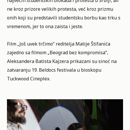
najvećih studentskih blokada i protesta u Srbiji, ali
ne kroz prizore velikih protesta, već kroz prizmu
onih koji su predstavili studentsku borbu kao trku s
vremenom, jer to ona zaista i jeste.
Film „Još uvek trčimo“ reditelja Matije Štifanića
zajedno sa filmom „Beograd bez kompromisa“,
Aleksandera Batista Kajzera prikazani su sinoć na
zatvaranju
19. Beldocs festivala
u bioskopu
Tuckwood Cineplex.