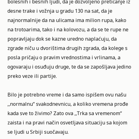
bolesnih i besnih ljudi, da je dozvoljeno preticanje iz
desne trake i vožnja u gradu 130 na sat, da je
najnormalnije da na ulicama ima milion rupa, kako
na trotoarima, tako i na kolovozu, a da se te rupe ne
popravljaju dok se kazne uredno naplaćuju, da
zgrade niču u dvorištima drugih zgrada, da kolege s
posla pričaju o pravim vrednostima i vrlinama, a
ogovaraju i osuđuju druge, te da se zapošljava jedino
preko veze ili partije.
Bilo je potrebno vreme i da samo ispišem ovu našu
,,normalnu“ svakodnevnicu, a koliko vremena prođe
kada sve to živimo? Zato ova ,,Trka sa vremenom“
zaista i na pravi način osvetljava situaciju sa kojom
se ljudi u Srbiji suočavaju.