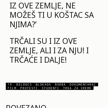
IZ OVE ZEMLJE, NE
MOŽEŠ TI U KOŠTAC SA
NJIMA?’
TRČALI SU I IZ OVE
ZEMLJE, ALI I ZA NJU! I
TRČAĆE I DALJE!
19. BELDOCS
BLOKADA
BORBA
DOKUMENTARAC
FILM
PROTESTI
STUDENTI
TRKA ZA VREME
POVEZANO