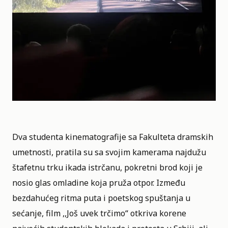
Dva studenta kinematografije sa Fakulteta dramskih
umetnosti, pratila su sa svojim kamerama najdužu
štafetnu trku ikada istrčanu, pokretni brod koji je
nosio glas omladine koja pruža otpor. Između
bezdahućeg ritma puta i poetskog spuštanja u
sećanje, film ,,Još uvek trčimo“ otkriva korene