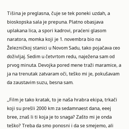
Tišina je preglasna, čuje se tek poneki uzdah, a
bioskopska sala je prepuna. Platno obasjava
uplakana lica, a spori kadrovi, praćeni glasom
naratora, momka koji je 1. novembra bio na
Železničkoj stanici u Novom Sadu, tako pojačava ceo
doživljaj. Sedim u četvrtom redu, naježena sam od
prvog minuta. Devojka pored mene traži maramice, a
ja na trenutak zatvaram oči, teško mi je, pokušavam
da zaustavim suzu, besna sam.
,,Film je tako kratak, to je naša hrabra ekipa, trkači
koji su prešli 2000 km za sedamnaest dana, eeej
bree, znaš li ti koja je to snaga? Zašto mi je onda
teško? Treba da smo ponosni i da se smejemo, ali