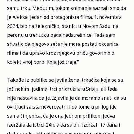
samu trku. Međutim, tokom snimanja saznali smo da
je Aleksa, jedan od protagonista filma, 1. novembra
2024. bio na železničkoj stanici u Novom Sadu, na
peronu u trenutku pada nadstrešnice. Tada sam
shvatio da njegovo sećanje mora postati okosnica
filma i da upravo kroz njegovu priču govorimo o
kolektivnoj borbi koja još traje.“
Takođe iz publike se javila žena, trkačica koja se sa
još nekim ljudima, trci pridružila u Srbiji, ali tada
nije nastavila dalje. Izjavila je da moramo znati da su
ovi ljudi zaista neverovatni i da tome u prilog ide
sama činjenica, da je ona jednom prilikom jedva
izdržala da istrči 24h, a da su oni izdržali 17 dana i
da to predstavlja njihovu neverovatnu upornost,