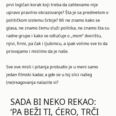
prvi logičan korak koji treba da zahtevamo nije
upravo pravilno obrazovanje? Šta je sa predmetom o
političkom sistemu Srbije? Mi ne znamo kako se
glasa, ne znamo čemu služi politika, ne znamo šta su
radne grupe i kako se odlučuje o
„mom“
dvorištu,
njivi, firmi, pa čak i ljubimcu, a ipak volimo sve to da
prisvajamo i mislimo da je naše.
Sve ove misli i pitanja probudio je u meni samo
jedan filmski kadar, a gde se u toj slici našeg
(ne)reagovanja nalazite vi?
SADA BI NEKO REKAO:
‘PA BEŽI TI, ĆERO, TRČI