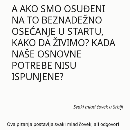
A AKO SMO OSUĐENI
NA TO BEZNADEŽNO
OSEĆANJE U STARTU,
KAKO DA ŽIVIMO? KADA
NAŠE OSNOVNE
POTREBE NISU
ISPUNJENE?
Svaki mlad čovek u Srbiji
Ova pitanja postavlja svaki mlad čovek, ali odgovori