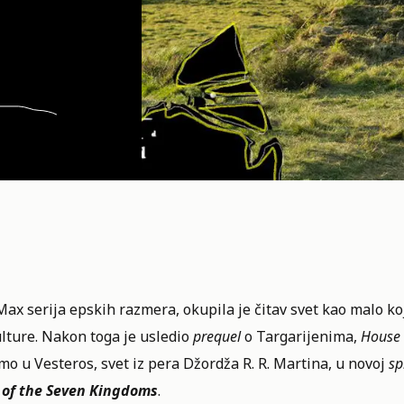
ax serija epskih razmera, okupila je čitav svet kao malo ko
kulture. Nakon toga je usledio
prequel
o Targarijenima,
House 
o u Vesteros, svet iz pera Džordža R. R. Martina, u novoj
sp
 of the Seven Kingdoms
.