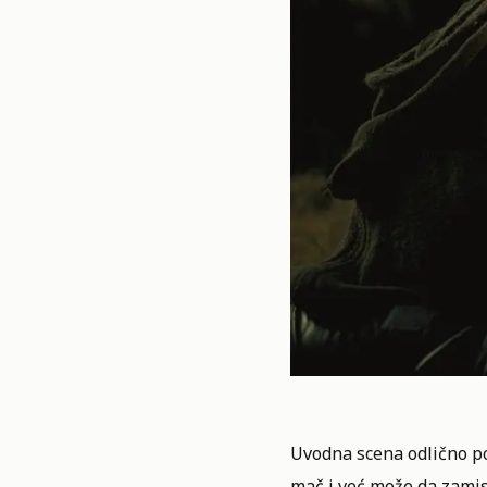
Uvodna scena odlično pos
mač i već može da zamis