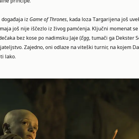
alne principe.
e događaja iz
Game of Thrones
, kada loza Targarijena još uve
maja još nije iščezlo iz živog pamćenja. Ključni momenat se
dečaka bez kose po nadimsku Jaje (
Egg
, tumači ga Dekster S
jateljstvo. Zajedno, oni odlaze na viteški turnir, na kojem Da
i lako.