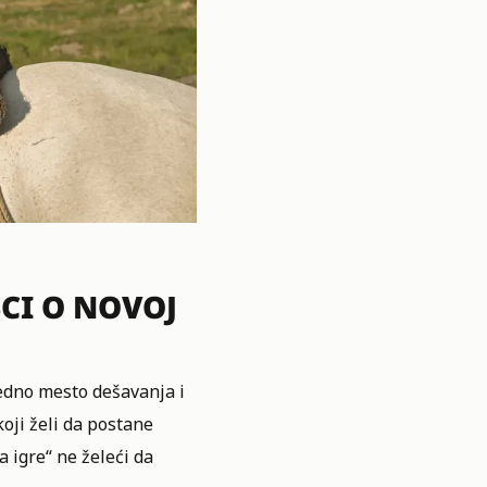
SCI O NOVOJ
edno mesto dešavanja i
oji želi da postane
 igre“ ne želeći da