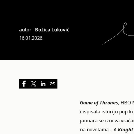
autor
Božica Luković
16.01.2026.
Game of Thrones
, HBO M
i ispisala istoriju pop 
januara se iznova vraćam
na novelama –
A Knight