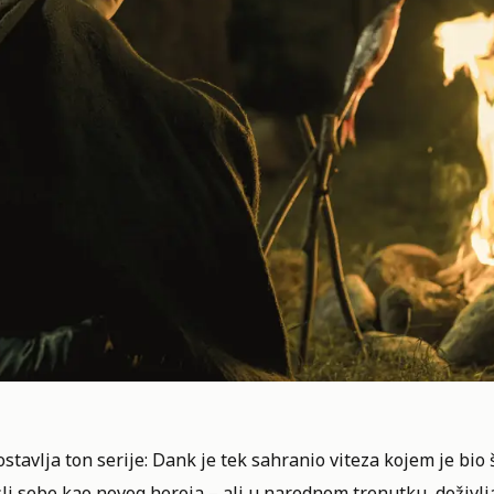
tavlja ton serije: Dank je tek sahranio viteza kojem je bio
li sebe kao novog heroja – ali u narednom trenutku, doživlja