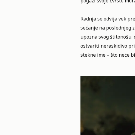
pogazi svoje čvrste mor
Radnja se odvija vek pr
sećanje na poslednjeg z
upozna svog štitonošu, 
ostvariti neraskidivo pri
stekne ime – što neće bit