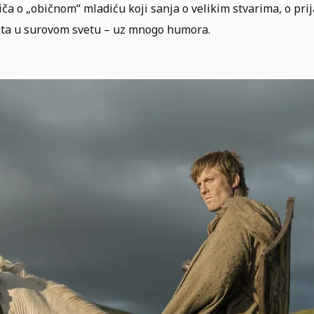
iča o „običnom“ mladiću koji sanja o velikim stvarima, o prij
esta u surovom svetu – uz mnogo humora.