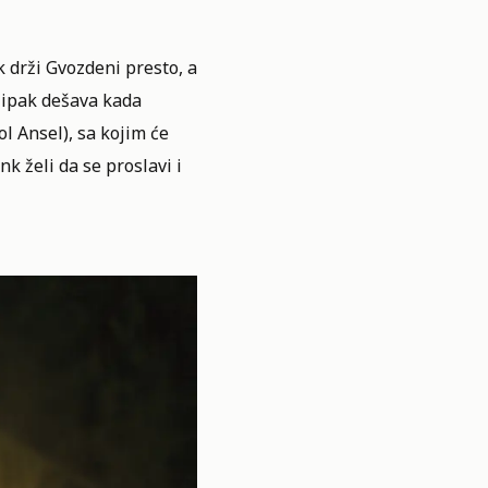
k drži Gvozdeni presto, a
 ipak dešava kada
ol Ansel), sa kojim će
nk želi da se proslavi i