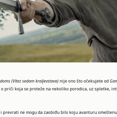
gdoms (Vitez sedam kraljevstava)
nije ono što očekujete od
Gam
o priči koja se proteže na nekoliko porodica, uz spletke, in
 i prevrati ne mogu da zaobiđu bilo koju avanturu smeštenu