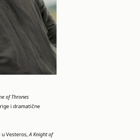
e of Thrones
trige i dramatične
 u Vesteros,
A Knight of