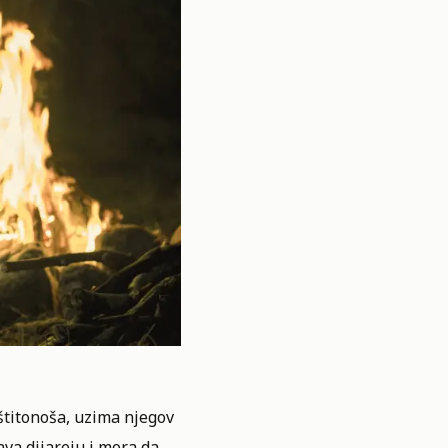
 štitonoša, uzima njegov
va dijareju i mora da