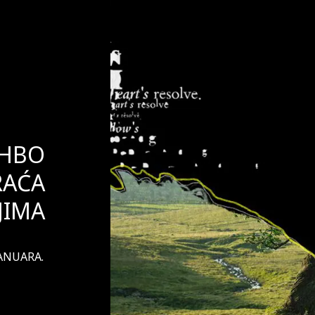
 HBO
RAĆA
JIMA
JANUARA.