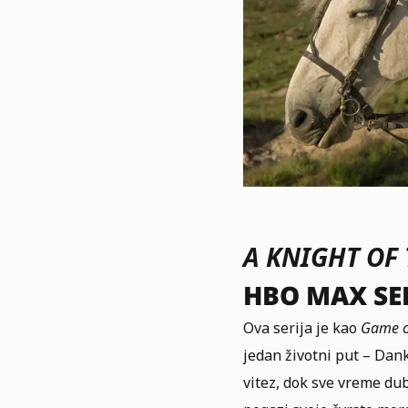
A KNIGHT OF
HBO MAX SER
Ova serija je kao
Game o
jedan životni put – Dank
vitez, dok sve vreme du