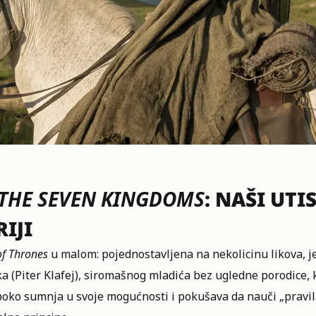
 THE SEVEN KINGDOMS
: NAŠI UTI
IJI
f Thrones
u malom: pojednostavljena na nekolicinu likova, j
a (Piter Klafej), siromašnog mladića bez ugledne porodice, k
boko sumnja u svoje mogućnosti i pokušava da nauči „pravila