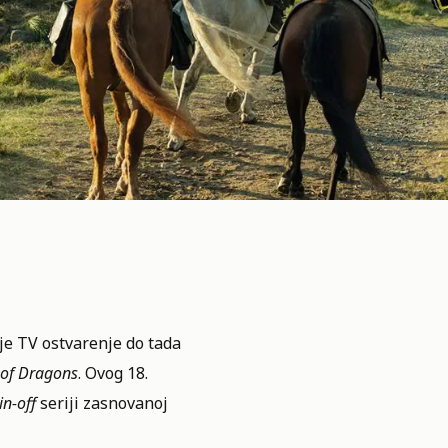
je TV ostvarenje do tada
of Dragons
. Ovog 18.
in-off
seriji zasnovanoj