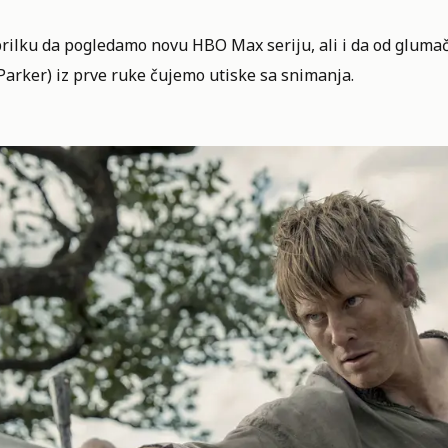
rilku da pogledamo novu HBO Max seriju, ali i da od glumač
 Parker) iz prve ruke čujemo utiske sa snimanja.