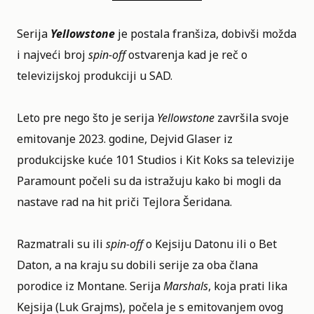
Serija
Yellowstone
je postala franšiza, dobivši možda
i najveći broj
spin-off
ostvarenja kad je reč o
televizijskoj produkciji u SAD.
Leto pre nego što je serija
Yellowstone
završila svoje
emitovanje 2023. godine, Dejvid Glaser iz
produkcijske kuće 101 Studios i Kit Koks sa televizije
Paramount počeli su da istražuju kako bi mogli da
nastave rad na hit priči Tejlora Šeridana.
Razmatrali su ili
spin-off
o Kejsiju Datonu ili o Bet
Daton, a na kraju su dobili serije za oba člana
porodice iz Montane. Serija
Marshals
, koja prati lika
Kejsija (Luk Grajms), počela je s emitovanjem ovog