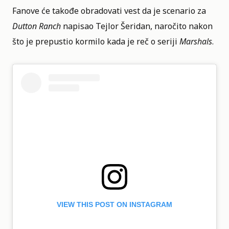
Fanove će takođe obradovati vest da je scenariо za
Dutton Ranch
napisao Tejlor Šeridan, naročito nakon
što je prepustio kormilo kada je reč o seriji
Marshals
.
VIEW THIS POST ON INSTAGRAM