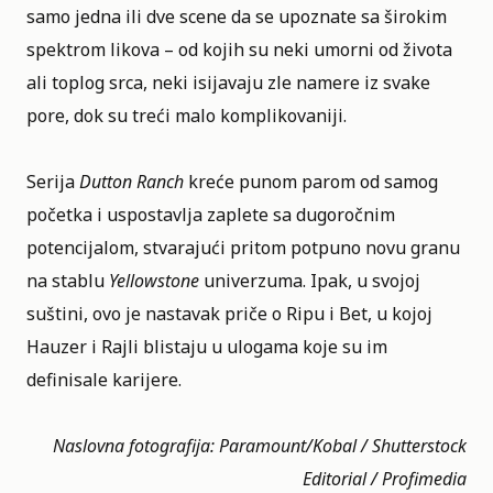
samo jedna ili dve scene da se upoznate sa širokim
spektrom likova – od kojih su neki umorni od života
ali toplog srca, neki isijavaju zle namere iz svake
pore, dok su treći malo komplikovaniji.
Serija
Dutton Ranch
kreće punom parom od samog
početka i uspostavlja zaplete sa dugoročnim
potencijalom, stvarajući pritom potpuno novu granu
na stablu
Yellowstone
univerzuma. Ipak, u svojoj
suštini, ovo je nastavak priče o Ripu i Bet, u kojoj
Hauzer i Rajli blistaju u ulogama koje su im
definisale karijere.
Naslovna fotografija: Paramount/Kobal / Shutterstock
Editorial / Profimedia