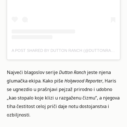
A POST SHARED BY DUTTON RANCH (@DUTTONRANCH)
Najveći blagoslov serije
Dutton Ranch
jeste njena
glumačka ekipa. Kako piše
Holywood Reporter
, Haris
se ugnezdio u prašnjavi pejzaž prirodno i udobno
„kao stopalo koje klizi u razgaženu čizmu“, a njegova
tiha čestitost celoj priči daje notu dostojanstva i
ozbiljnosti.