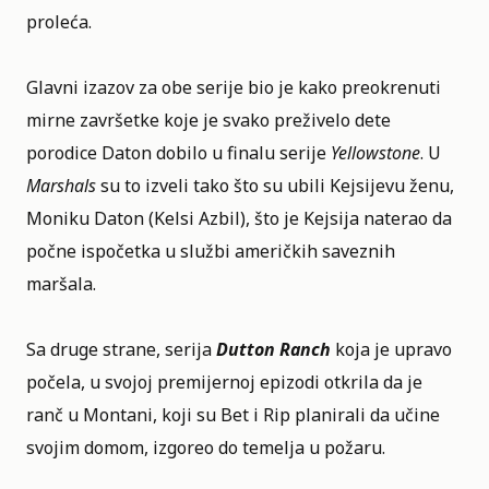
proleća.
Glavni izazov za obe serije bio je kako preokrenuti
mirne završetke koje je svako preživelo dete
porodice Daton dobilo u finalu serije
Yellowstone
. U
Marshals
su to izveli tako što su ubili Kejsijevu ženu,
Moniku Daton (Kelsi Azbil), što je Kejsija naterao da
počne ispočetka u službi američkih saveznih
maršala.
Sa druge strane, serija
Dutton Ranch
koja je upravo
počela, u svojoj premijernoj epizodi otkrila da je
ranč u Montani, koji su Bet i Rip planirali da učine
svojim domom, izgoreo do temelja u požaru.