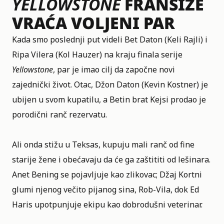
YELLOWSTONE
FRANŠIZE
VRAĆA VOLJENI PAR
Kada smo poslednji put videli Bet Daton (Keli Rajli) i
Ripa Vilera (Kol Hauzer) na kraju finala serije
Yellowstone
, par je imao cilj da započne novi
zajednički život. Otac, Džon Daton (Kevin Kostner) je
ubijen u svom kupatilu, a Betin brat Kejsi prodao je
porodični ranč rezervatu.
Ali onda stižu u Teksas, kupuju mali ranč od fine
starije žene i obećavaju da će ga zaštititi od lešinara.
Anet Bening se pojavljuje kao zlikovac; Džaj Kortni
glumi njenog večito pijanog sina, Rob-Vila, dok Ed
Haris upotpunjuje ekipu kao dobrodušni veterinar.