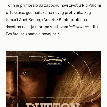
To ih je primoralo da započnu novi život u Rio Palomi
u Teksasu, gde nailaze na novog protivnika kog
tumači Anet Bening (Annette Bening), ali i na
dovoljno nasilja u prepoznatljivom
Yellowstone
stilu.
Evo šta još znamo o novoj priči.