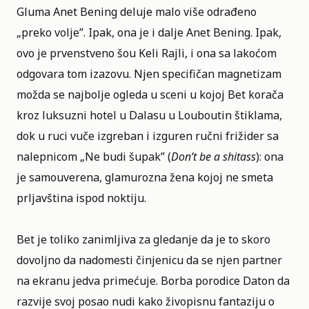
Gluma Anet Bening deluje malo više odrađeno
„preko volje”. Ipak, ona je i dalje Anet Bening. Ipak,
ovo je prvenstveno šou Keli Rajli, i ona sa lakoćom
odgovara tom izazovu. Njen specifičan magnetizam
možda se najbolje ogleda u sceni u kojoj Bet korača
kroz luksuzni hotel u Dalasu u Louboutin štiklama,
dok u ruci vuče izgreban i izguren ručni frižider sa
nalepnicom „Ne budi šupak” (
Don’t be a shitass
): ona
je samouverena, glamurozna žena kojoj ne smeta
prljavština ispod noktiju.
Bet je toliko zanimljiva za gledanje da je to skoro
dovoljno da nadomesti činjenicu da se njen partner
na ekranu jedva primećuje. Borba porodice Daton da
razvije svoj posao nudi kako živopisnu fantaziju o