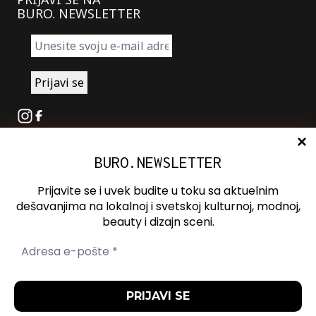
BURO. NEWSLETTER
Instagram
Facebook
BURO.NEWSLETTER
O nama
Oglašavanje
Prijavite se i uvek budite u toku sa aktuelnim
Kontakt
dešavanjima na lokalnoj i svetskoj kulturnoj, modnoj,
beauty i dizajn sceni.
Spotify
Otvori ili zatvori pretragu