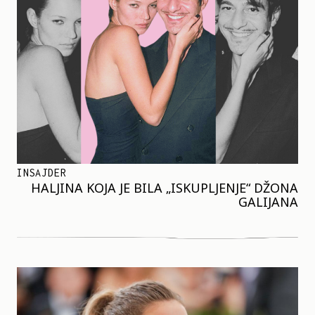
INSAJDER
HALJINA KOJA JE BILA „ISKUPLJENJE“ DŽONA
GALIJANA