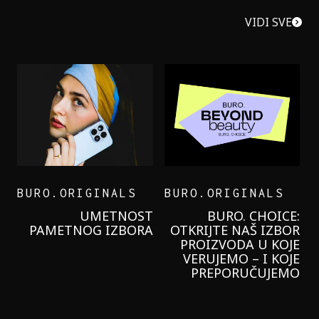
VIDI SVE
BURO.ORIGINALS
BURO.ORIGINALS
LEVI’S ON THE ROAD
PROBALA SAM NOVU
GARNIER KREMU I
NIKADA NIŠTA
LAGANIJE NISAM
KORISTILA