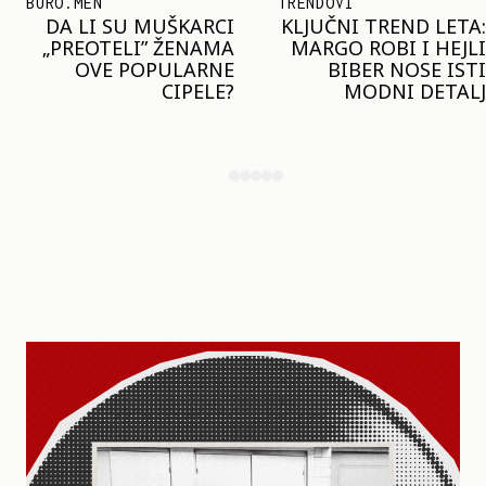
TRENDOVI
SHOPPING
KLJUČNI TREND LETA:
JOŠ JE RANO ZA JAKNE
MARGO ROBI I HEJLI
– ALI U RESERVED JE
BIBER NOSE ISTI
STIGAO MODEL KOJI
MODNI DETALJ
ĆE BITI VELIKI TREND