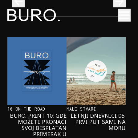
BURO.
Otvori
Onaj jedan proizvod koji stalno selimo sa police u torbe
BURO.MEN
ONAJ JEDAN PROIZVOD KOJI
STALNO SELIMO SA POLICE U
TORBE
10 ON THE ROAD
MALE STVARI
BURO. PRINT 10: GDE
LETNJI DNEVNICI 05:
MOŽETE PRONAĆI
PRVI PUT SAMI NA
SVOJ BESPLATAN
MORU
PRIMERAK U