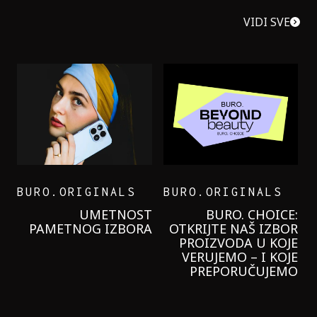
VIDI SVE
BURO.ORIGINALS
BURO.ORIGINALS
LEVI’S ON THE ROAD
PROBALA SAM NOVU
GARNIER KREMU I
NIKADA NIŠTA
LAGANIJE NISAM
KORISTILA