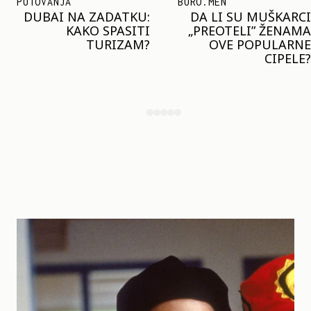
BURO.MEN
TRENDOVI
DA LI SU MUŠKARCI
KLJUČNI TREND LETA:
„PREOTELI” ŽENAMA
MARGO ROBI I HEJLI
OVE POPULARNE
BIBER NOSE ISTI
CIPELE?
MODNI DETALJ