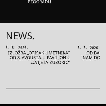
BEOGRADU
NEWS.
5. 8. 2026.
5. 8. 2026.
OD BAROKA DO REJVA: ŠTA
PEDJA 
NAM DONOSI NOVI BUPBAP
MOTIVE 
FESTIVAL?
PRES
rethodna slika
Next image