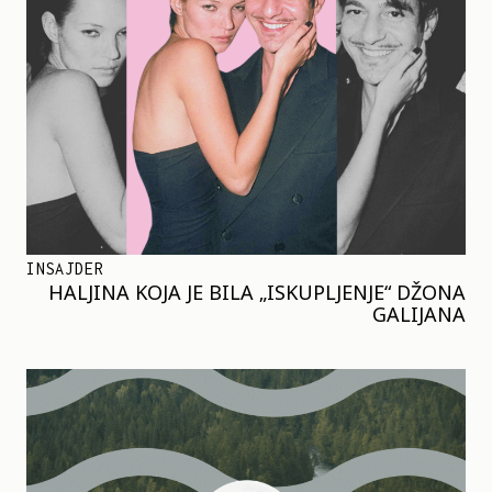
INSAJDER
HALJINA KOJA JE BILA „ISKUPLJENJE“ DŽONA
GALIJANA