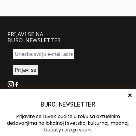
PRIJAVI SE NA
BURO. NEWSLETTER
Instagram
Facebook
BURO.NEWSLETTER
O nama
Oglašavanje
Prijavite se i uvek budite u toku sa aktuelnim
Kontakt
dešavanjima na lokalnoj i svetskoj kulturnoj, modnoj,
beauty i dizajn sceni.