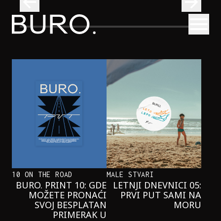
BURO.
Otvori
U Beograd stiže bend bez frontmena – sa sasvim posebni
MUZIKA
U BEOGRAD STIŽE BEND BEZ
FRONTMENA – SA SASVIM
POSEBNIM NASTUPOM
10 ON THE ROAD
MALE STVARI
BURO. PRINT 10: GDE
LETNJI DNEVNICI 05:
MOŽETE PRONAĆI
PRVI PUT SAMI NA
SVOJ BESPLATAN
MORU
PRIMERAK U