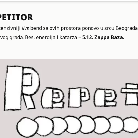
PETITOR
tenzivniji
live
bend sa ovih prostora ponovo u srcu Beograda! 
vog grada. Bes, energija i katarza –
5.12. Zappa Baza.