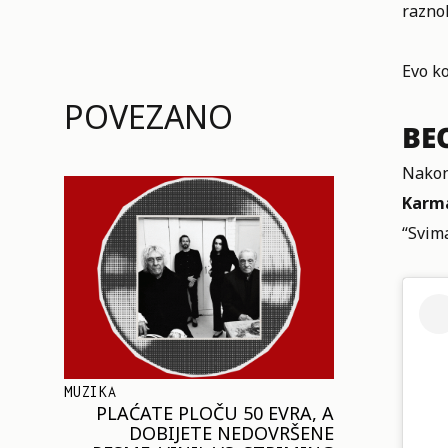
raznol
Evo ko
POVEZANO
BE
Nakon
Karm
“Svima
MUZIKA
PLAĆATE PLOČU 50 EVRA, A
DOBIJETE NEDOVRŠENE