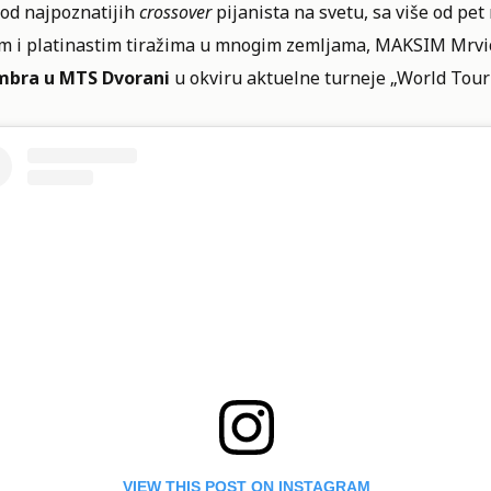
 od najpoznatijih
crossover
pijanista na svetu, sa više od pe
im i platinastim tiražima u mnogim zemljama, MAKSIM Mrvic
mbra u MTS Dvorani
u okviru aktuelne turneje „World Tour
VIEW THIS POST ON INSTAGRAM