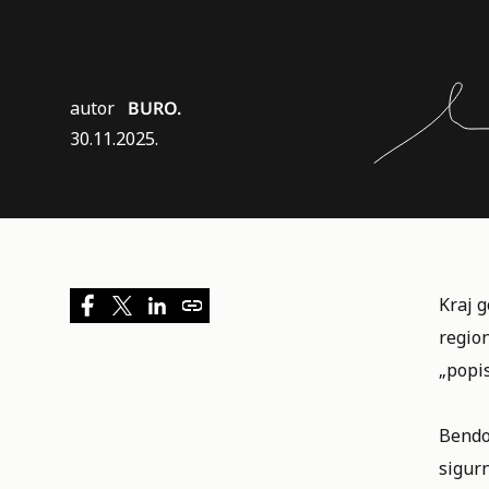
autor
BURO.
30.11.2025.
Kraj g
regio
„popi
Bendov
sigurn