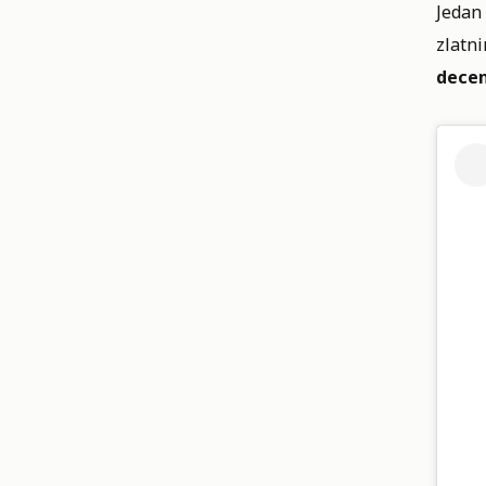
Jedan
zlatn
dece