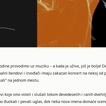
odine provodimo uz muziku – a kada je uživo, još je bolje! 
nalni bendovi i izvođači imaju zakazan koncert na nekoj od
sali“ na jednom mestu.
i koje smo voleli i slušali tokom devedesetih i ranih dveh
o đuskati i pevati uglas, dok neka nova imena domaće scene