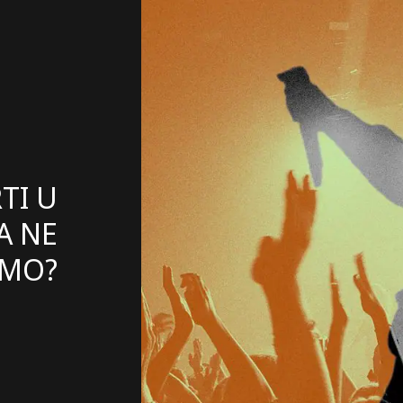
TI U
A NE
AMO?