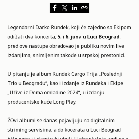
Legendarni
Darko Rundek
, koji će zajedno sa Ekipom
održati dva koncerta,
5. i 6. juna u Luci Beograd
,
pred ove nastupe obradovao je publiku novim live
izdanjima, snimljenim takođe u srpskoj prestonici.
U pitanju je album Rundek Cargo Trija „Poslednji
Trio u Beogradu“, kao i izdanje iz Rundeka i Ekipe
„Uživo iz Doma omladine 2024“, u izdanju
producentske kuće Long Play.
ŽOvi albumi se danas pojavljuju na digitalnim
striming servisima, a do kocerata u Luci Beograd