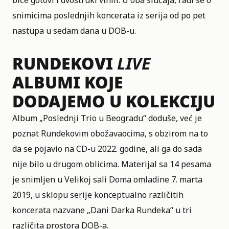
biće gotovi i dvostruki vinili. U oba slučaja, radi se o
snimicima poslednjih koncerata iz serija od po pet
nastupa u sedam dana u DOB-u.
RUNDEKOVI
LIVE
ALBUMI KOJE
DODAJEMO U KOLEKCIJU
Album „Poslednji Trio u Beogradu“ doduše, već je
poznat Rundekovim obožavaocima, s obzirom na to
da se pojavio na CD-u 2022. godine, ali ga do sada
nije bilo u drugom oblicima. Materijal sa 14 pesama
je snimljen u Velikoj sali Doma omladine 7. marta
2019, u sklopu serije konceptualno različitih
koncerata nazvane „Dani Darka Rundeka“ u tri
različita prostora DOB-a.