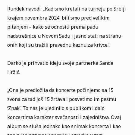
Rundek navodi: „Kad smo kretali na turneju po Srbiji
krajem novembra 2024, bili smo pred velikim
pitanjem – kako se odnositi prema padu
nadstrešnice u Novom Sadu i jasno stati na stranu
onih koji su tražili pravednu kaznu za krivce“.
Darko je prihvatio ideju svoje partnerke Sande
Hržić.
„Ona je predložila da koncerte počinjemo sa 15
zvona za tad još 15 žrtava i posvetimo im pesmu
‘Znak’. To nas je ujedinilo s publikom i dalo
koncertima karakter svečanosti i zajedništva. Ovaj
album se sluša jednako kao snimak koncerta i kao