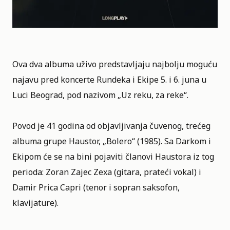
Ova dva albuma uživo predstavljaju najbolju moguću
najavu pred koncerte Rundeka i Ekipe 5. i 6. juna u
Luci Beograd, pod nazivom „Uz reku, za reke“.
Povod je 41 godina od objavljivanja čuvenog, trećeg
albuma grupe Haustor, „Bolero“ (1985). Sa Darkom i
Ekipom će se na bini pojaviti članovi Haustora iz tog
perioda: Zoran Zajec Zexa (gitara, prateći vokal) i
Damir Prica Capri (tenor i sopran saksofon,
klavijature).