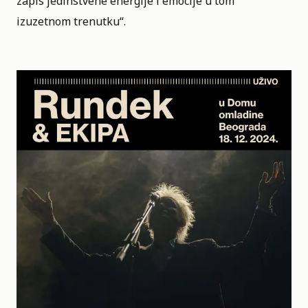
zapis jedinstvene energije i emocije u tom
izuzetnom trenutku“.