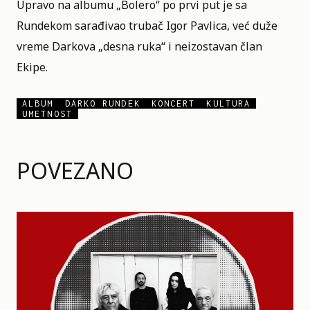
Upravo na albumu „Bolero“ po prvi put je sa
Rundekom sarađivao trubač Igor Pavlica, već duže
vreme Darkova „desna ruka“ i neizostavan član
Ekipe.
ALBUM
DARKO RUNDEK
KONCERT
KULTURA
UMETNOST
POVEZANO