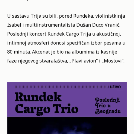
U sastavu Trija su bili, pored Rundeka, violinistkinja
Isabel i multiinstrumentalista Dušan Duco Vranić.
Poslednji koncert Rundek Cargo Trija u akustičnoj,
intimnoj atmosferi donosi specifičan izbor pesama u
80 minuta. Akcenat je bio na albumima iz kasnije
faze njegovog stvaralaštva, „Plavi avion“ i „Mostovi“.