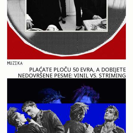
MUZIKA
PLAĆATE PLOČU 50 EVRA, A DOBIJETE
NEDOVRŠENE PESME: VINIL VS. STRIMING