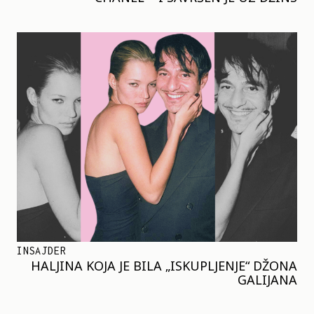
INSAJDER
HALJINA KOJA JE BILA „ISKUPLJENJE“ DŽONA
GALIJANA