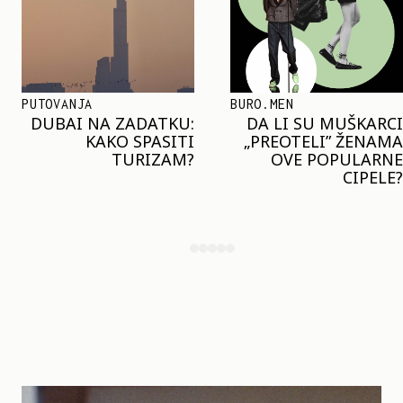
BURO.MEN
TRENDOVI
DA LI SU MUŠKARCI
KLJUČNI TREND LETA:
„PREOTELI” ŽENAMA
MARGO ROBI I HEJLI
OVE POPULARNE
BIBER NOSE ISTI
CIPELE?
MODNI DETALJ