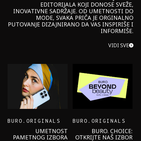
EDITORIJALA KOJI DONOSE SVEŽE,
INOVATIVNE SADRŽAJE. OD UMETNOSTI DO
MODE, SVAKA PRIČA JE ORGINALNO
PUTOVANJE DIZAJNIRANO DA VAS INSPIRIŠE I
INFORMIŠE.
VIDI SVE
BURO.ORIGINALS
BURO.ORIGINALS
LEVI’S ON THE ROAD
PROBALA SAM NOVU
GARNIER KREMU I
NIKADA NIŠTA