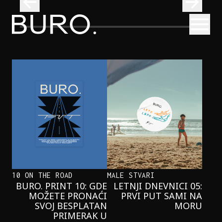
BURO.
Otvori
Kad se ispod Trga republike začuje okean: Sve o izložbi „Atl
INTERVJUI
KAD SE ISPOD TRGA REPUBLIKE
ZAČUJE OKEAN: SVE O IZLOŽBI
„ATLANTIS”
10 ON THE ROAD
MALE STVARI
BURO. PRINT 10: GDE
LETNJI DNEVNICI 05:
MOŽETE PRONAĆI
PRVI PUT SAMI NA
SVOJ BESPLATAN
MORU
PRIMERAK U