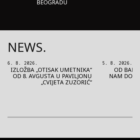
BEOGRADU
NEWS.
5. 8. 2026.
5. 8. 2026.
OD BAROKA DO REJVA: ŠTA
PEDJA 
NAM DONOSI NOVI BUPBAP
MOTIVE 
FESTIVAL?
PRES
rethodna slika
Next image