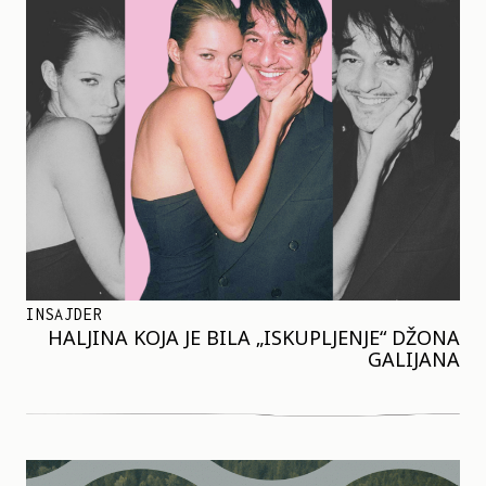
INSAJDER
HALJINA KOJA JE BILA „ISKUPLJENJE“ DŽONA
GALIJANA