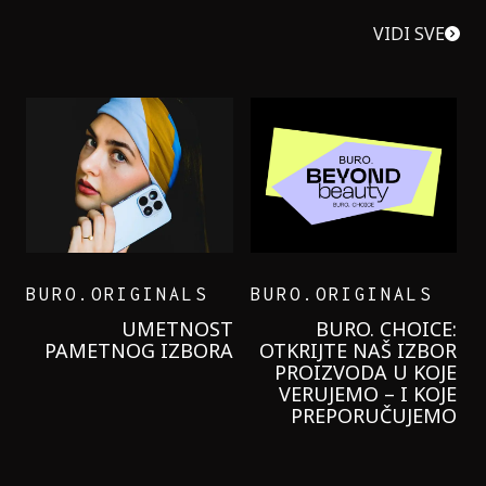
VIDI SVE
BURO.ORIGINALS
BURO.ORIGINALS
LEVI’S ON THE ROAD
PROBALA SAM NOVU
GARNIER KREMU I
NIKADA NIŠTA
LAGANIJE NISAM
KORISTILA