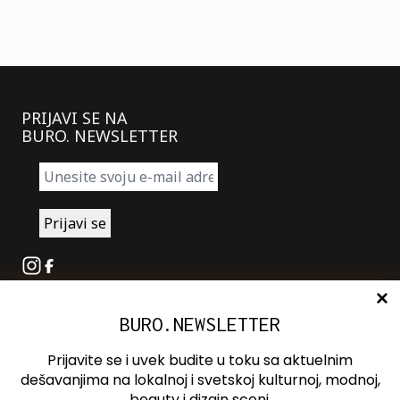
PRIJAVI SE NA
BURO. NEWSLETTER
Instagram
Facebook
BURO.NEWSLETTER
O nama
Oglašavanje
Prijavite se i uvek budite u toku sa aktuelnim
Kontakt
dešavanjima na lokalnoj i svetskoj kulturnoj, modnoj,
beauty i dizajn sceni.