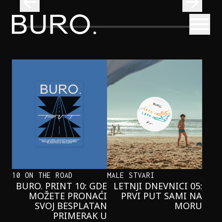
BURO.
Otvori
Kad se ispod Trga republike začuje okean: Sve o izložbi „Atl
INTERVJUI
KAD SE ISPOD TRGA REPUBLIKE
ZAČUJE OKEAN: SVE O IZLOŽBI
„ATLANTIS”
10 ON THE ROAD
MALE STVARI
BURO. PRINT 10: GDE
LETNJI DNEVNICI 05:
MOŽETE PRONAĆI
PRVI PUT SAMI NA
SVOJ BESPLATAN
MORU
PRIMERAK U