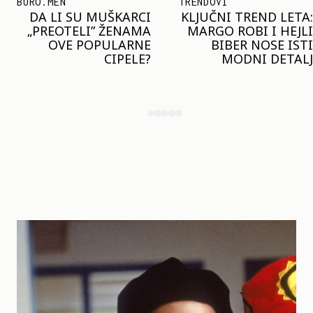
TRENDOVI
SHOPPING
KLJUČNI TREND LETA:
JOŠ JE RANO ZA JAKNE
MARGO ROBI I HEJLI
– ALI U RESERVED JE
BIBER NOSE ISTI
STIGAO MODEL KOJI
MODNI DETALJ
ĆE BITI VELIKI TREND