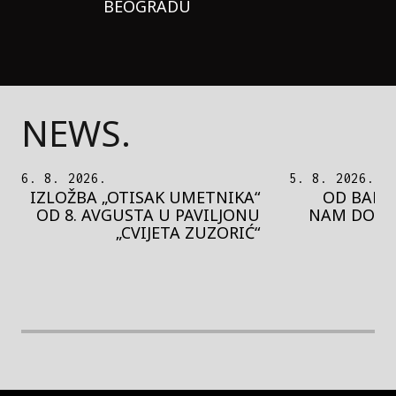
BEOGRADU
NEWS.
5. 8. 2026.
5. 8. 2026.
OD BAROKA DO REJVA: ŠTA
PEDJA 
NAM DONOSI NOVI BUPBAP
MOTIVE 
FESTIVAL?
PRES
rethodna slika
Next image