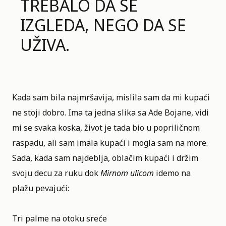
TREBALO DA SE
IZGLEDA, NEGO DA SE
UŽIVA.
Kada sam bila najmršavija, mislila sam da mi kupaći
ne stoji dobro. Ima ta jedna slika sa Ade Bojane, vidi
mi se svaka koska, život je tada bio u popriličnom
raspadu, ali sam imala kupaći i mogla sam na more.
Sada, kada sam najdeblja, oblačim kupaći i držim
svoju decu za ruku dok
Mirnom ulicom
idemo na
plažu pevajući:
Tri palme na otoku sreće