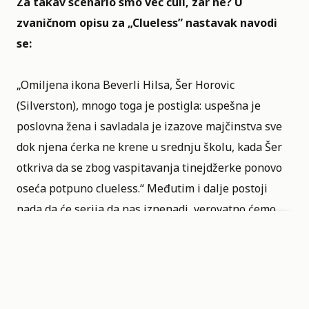
Za takav scenario smo već čuli, zar ne? U
zvaničnom opisu za „Clueless”
nastavak navodi
se:
„Omiljena ikona Beverli Hilsa, Šer Horovic
(Silverston), mnogo toga je postigla: uspešna je
poslovna žena i savladala je izazove majčinstva sve
dok njena ćerka ne krene u srednju školu, kada Šer
otkriva da se zbog vaspitavanja tinejdžerke ponovo
oseća potpuno clueless.“ Međutim i dalje postoji
nada da će serija da nas iznenadi, verovatno ćemo
svi i da je gledamo, ali ostaje bojazan da ćemo biti
razočarani nakon što je odgledamo.
Projekat je prvobitno bio u razvoju za
Peacock