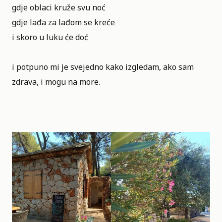
gdje oblaci kruže svu noć
gdje lađa za lađom se kreće
i skoro u luku će doć
i potpuno mi je svejedno kako izgledam, ako sam
zdrava, i mogu na more.