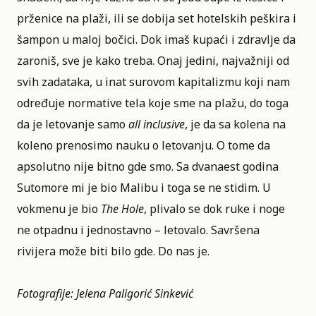
prženice na plaži, ili se dobija set hotelskih peškira i
šampon u maloj bočici. Dok imaš kupaći i zdravlje da
zaroniš, sve je kako treba. Onaj jedini, najvažniji od
svih zadataka, u inat surovom kapitalizmu koji nam
određuje normative tela koje sme na plažu, do toga
da je letovanje samo
all inclusive
, je da sa kolena na
koleno prenosimo nauku o letovanju. O tome da
apsolutno nije bitno gde smo. Sa dvanaest godina
Sutomore mi je bio Malibu i toga se ne stidim. U
vokmenu je bio
The Hole
, plivalo se dok ruke i noge
ne otpadnu i jednostavno – letovalo. Savršena
rivijera može biti bilo gde. Do nas je.
Fotografije: Jelena Paligorić Sinkević