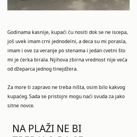
Godinama kasnije, kupaći ću nositi dok se ne iscepa,
još uvek imam crni jednodelni, a deca su mi porasla,
imam i ove za veranje po stenama i jedan cvetni što
mi je ćerka birala. Njihova zbirna vrednost nije veća
od džeparca jednog tinejdžera.
Za more ti zapravo ne treba ništa, osim bilo kakvog
kupaćeg. Sada se pristojni mogu naći svuda za jako
sitne novce.
NA PLAŽI NE BI