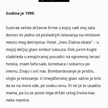
Godina je 1999.
Sumrak velike državne firme u kojoj radi moj tata
donosi mi jedno od poslednjih letovanja na mitskom
mestu mog detinjstva. Hotel „Inex Zlatna obala“ – u
mojoj dečjoj glavi simbol luksuza. Dok jurim kugle
sladoleda u emajliranoj posudici na ogromnoj terasi
hotela, znam šefa sale, konobara i sobaricu po
imenu. Znaju i oni nas. Bombardovanje je prošlo,
stiglo je letovanje. U tinejdžerskoj glavi važno je bilo
da se na more ode, po svaku cenu. Ili mi je to usadila
mama, pa ću se posle toga držati celog života kao
neke mantre.