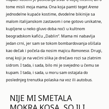
tome misli moja mama. Ona koja pamti teget
Arena
jednodelne kupaće kostime, dvodelne bikinije sa
malom italijanskom zastavom i one gotovo unikatne,
kupljene u neko gluvo doba noći u kultnom
beogradskom kafiću „Dablin“. Mama mi nabavlja
jedan crni, jer sam se tokom bombardovanja ošišala
kao dečak i počela da nosim majicu
Ramonesa
. Drugi,
onaj koji je na većini slika je drečavo rozi sa zlatnim
sidrom. I tada, i sada, bilo mi je svejedno u čemu se
kupam. I tada, i sada, u moru sam ostajala do
poslednjeg trenutka polaska na voz ili autobus.
NIJE MI SMETALA
MOKRA KOSA, SO ILI