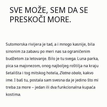
SVE MOŽE, SEM DA SE
PRESKOČI MORE.
Sutomorska rivijera
je tad, a i mnogo kasnije, bila
sinonim za zabavu po meri nas sa ograničenim
budžetom za letovanje. Bilo je tu svega. Luna parka,
pica sa majonezom, onog najboljeg roštilja na kraju
šetališta i tog mitskog hotela,
Zlatna obala
, kakvo
ime. I baš tu, postala sam svesna da je jedino što mi
treba za more – jedan ili dva funkcionalna kupaća
kostima.