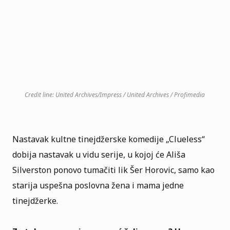
Credit line: United Archives/Impress / United Archives / Profimedia
Nastavak kultne tinejdžerske komedije „
Clueless
“
dobija nastavak u vidu serije, u kojoj će Ališa
Silverston ponovo tumačiti lik Šer Horovic, samo kao
starija uspešna poslovna žena i mama jedne
tinejdžerke.