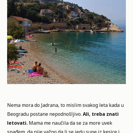
Nema mora do Jadrana, to mislim svakog leta kada u
Beogradu postane nepodnošljivo.
Ali, treba znati
letovati.
Mama me naučila da se za more uvek
snađem, da nije važno da li se jedu supe iz kesice i