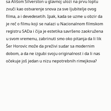
sa
Ališom Silverston
u glavnoj ulozi na prvu loptu
zvuči kao ostvarenje snova za sve ljubitelje ovog
filma, a i devedesetih. Ipak, kada se uzme u obzir da
je reč o filmu koji se nalazi u
Nacionalnom filmskom
registru SADa
i čija je estetika savršeno zaokružena
u svom vremenu, zabrinuti smo oko pitanja da li lik
Šer Horovic može da preživi sudar sa modernim
dobom, a da ne izgubi svoju originalnost i da li nas
očekuje još jedan u nizu nepotrebnih rimejkova?