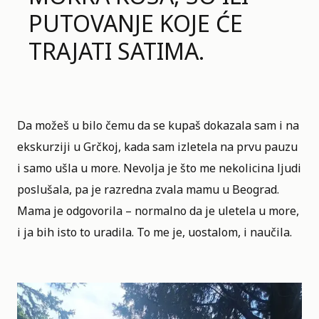
PUTOVANJE KOJE ĆE
TRAJATI SATIMA.
Da možeš u bilo čemu da se kupaš dokazala sam i na
ekskurziji u Grčkoj, kada sam izletela na prvu pauzu
i samo ušla u more. Nevolja je što me nekolicina ljudi
poslušala, pa je razredna zvala mamu u Beograd.
Mama je odgovorila – normalno da je uletela u more,
i ja bih isto to uradila. To me je, uostalom, i naučila.