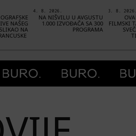
3. 8. 2026.
6. 8. 2026
U AVGUSTU
OVAKO JE IZGLEDAO
I
AČA SA 300
FILMSKI TALAS NA MORU:
U
PROGRAMA
SVEČANO ZATVOREN
AVGUST
TIVAT FILM WAVE
„C
VIJE