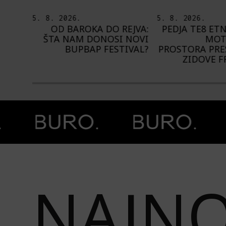
5. 8. 2026.
4. 8. 2026.
EJVA:
PEDJA TE8 ETNOGRAFSKE
NA NIŠVILU 
 NOVI
MOTIVE NAŠEG
1.000 IZVOĐ
IVAL?
PROSTORA PRESLIKAO NA
ZIDOVE FRANCUSKE
Prethodna slika
Next image
NAJNO