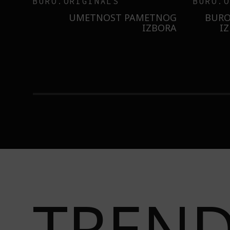
INSAJD
RNIER
ZNATE LI ŠTA JE
 NIŠTA
SORBETIZACIJA? OTKRIJTE
B
ISTILA
TAJNU LAGANE NEGE KOŽE
STI
TREN