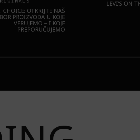
ER
MESEC DANA SMO KO
SAMSUNG GALAXY S26
ILI SMO U NOVOJ MONA
BUDUĆNOST STAJE 
RADNJI U GALERIJI – I
LIZOVALI NAJPOŽELJNIJU
JAKNU NA 3 NAČINA
DING