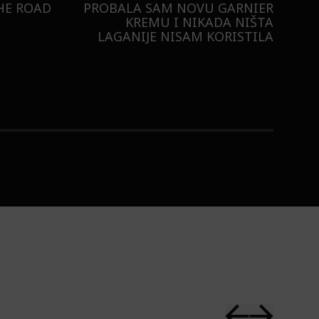
BURO.ORIGINALS
RISTILI
 ULTRA:
KAKO NAM ŠMINKA POMAŽE
U DLAN!
DA POKAŽEMO SVOJE
SAMOPOUZDANJE