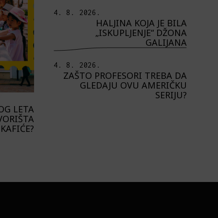
4. 8. 2026.
HALJINA KOJA JE BILA
„ISKUPLJENJE“ DŽONA
GALIJANA
4. 8. 2026.
ZAŠTO PROFESORI TREBA DA
GLEDAJU OVU AMERIČKU
SERIJU?
OG LETA
VORIŠTA
 KAFIĆE?