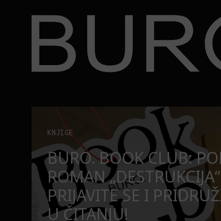
BURO.
užite nam se u čitanju!
Beograd, Bajaga i osamdesete: Mjuzikl koji ne pr
POZORIŠTE
O
BEOGRAD, BAJAGA I O
MJUZIKL KOJI NE PRO
SE