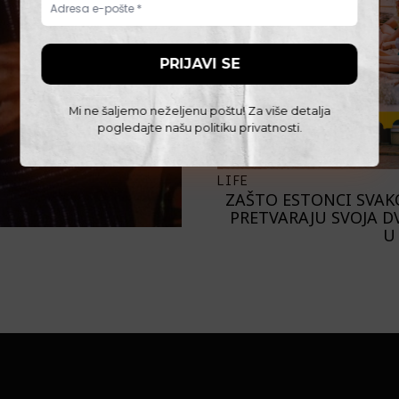
Mi ne šaljemo neželjenu poštu! Za više detalja
pogledajte našu
politiku privatnosti
.
LIFE
ZAŠTO ESTONCI SVAK
PRETVARAJU SVOJA D
U