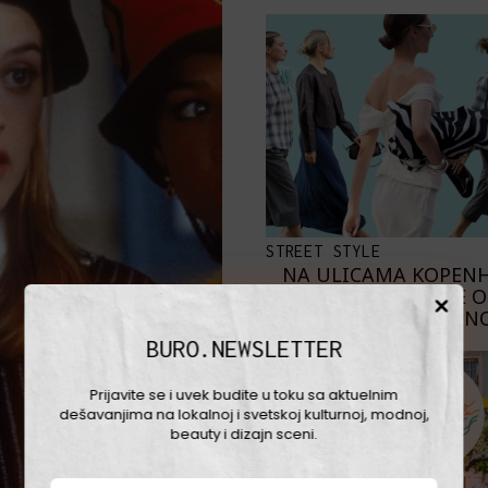
STREET STYLE
NA ULICAMA KOPEN
NAJBOLJE 
SKANDINAVKE NO
BURO.NEWSLETTER
Prijavite se i uvek budite u toku sa aktuelnim
dešavanjima na lokalnoj i svetskoj kulturnoj, modnoj,
beauty i dizajn sceni.