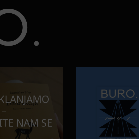
opuštamo
Onaj jedan proizvod koji stalno
BURO.MEN
SAMDESETE:
ONAJ JEDAN 
PUŠTAMO
STALNO SELI
TORBE