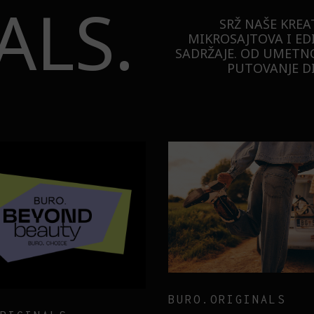
ALS.
SRŽ NAŠE KREA
MIKROSAJTOVA I ED
SADRŽAJE. OD UMETNO
PUTOVANJE DI
TECHNOLOGY