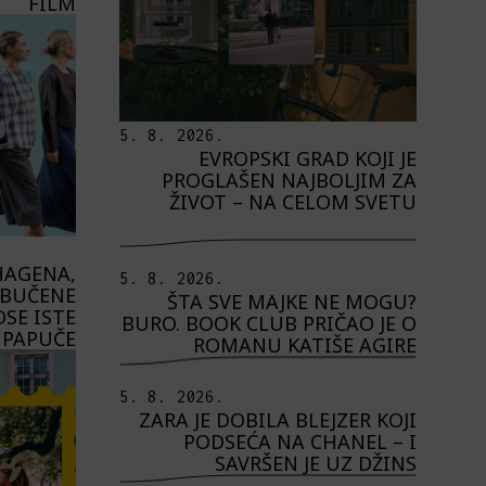
FILM
5. 8. 2026.
EVROPSKI GRAD KOJI JE
PROGLAŠEN NAJBOLJIM ZA
ŽIVOT – NA CELOM SVETU
HAGENA,
5. 8. 2026.
OBUČENE
ŠTA SVE MAJKE NE MOGU?
SE ISTE
BURO. BOOK CLUB PRIČAO JE O
PAPUČE
ROMANU KATIŠE AGIRE
5. 8. 2026.
ZARA JE DOBILA BLEJZER KOJI
PODSEĆA NA CHANEL – I
SAVRŠEN JE UZ DŽINS