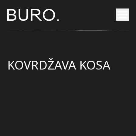
Otvori
KOVRDŽAVA KOSA