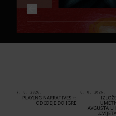
6. 8. 2026.
5. 8. 2026.
ES +:
IZLOŽBA „OTISAK
OD BAROKA
 IGRE
UMETNIKA“ OD 8.
ŠTA NAM DO
AVGUSTA U PAVILJONU
BUPBAP 
„CVIJETA ZUZORIĆ“