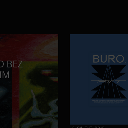
ta
Kad se ispod Trga republike zač
INTERVJUI
TINA BAKTI
KAD SE ISPO
ETA
ZAČUJE OKEAN
„ATLANTIS”