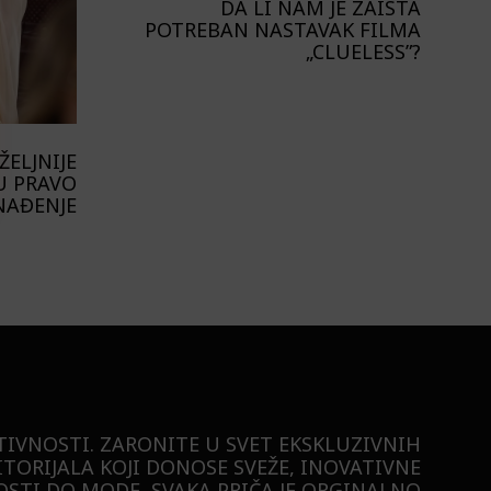
DA LI NAM JE ZAISTA
POTREBAN NASTAVAK FILMA
„CLUELESS”?
ELJNIJE
U PRAVO
NAĐENJE
TIVNOSTI. ZARONITE U SVET EKSKLUZIVNIH
ITORIJALA KOJI DONOSE SVEŽE, INOVATIVNE
STI DO MODE, SVAKA PRIČA JE ORGINALNO