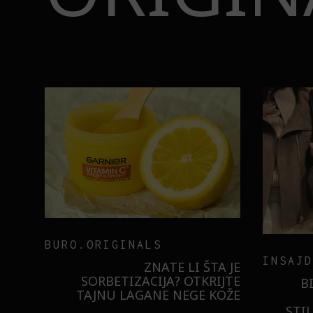
BURO.ORIGINALS
INSAJD
RNIER
ZNATE LI ŠTA JE
 NIŠTA
SORBETIZACIJA? OTKRIJTE
B
ISTILA
TAJNU LAGANE NEGE KOŽE
STI