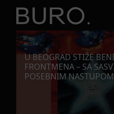
BURO.
Tri knjige koje Valentina Bakti čita na plaži ovog le
KNJIGE
TRI KNJIGE KOJE VALEN
ČITA NA PLAŽI OVOG L