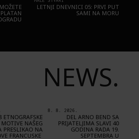
MALE STVARI
 MOŽETE
LETNJI DNEVNICI 05: PRVI PUT
SPLATAN
SAMI NA MORU
EOGRADU
NEWS.
.
7. 8. 2026.
6. 8.
 ARNO BEND SA
PLAYING NARRATIVES +:
ELJIMA SLAVI 40
OD IDEJE DO IGRE
ODINA RADA 19.
A
SEPTEMBRA U