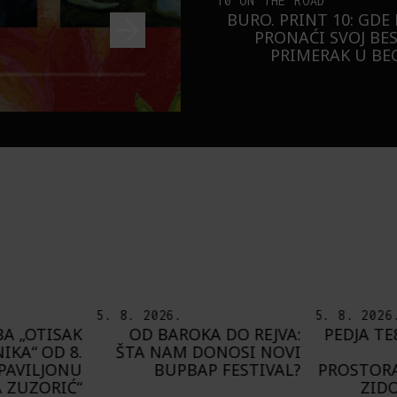
10 ON THE ROAD
BURO. PRINT 10: GDE
PRONAĆI SVOJ BE
PRIMERAK U B
5. 8. 2026.
8. 8. 2026
 DO REJVA:
PEDJA TE8 ETNOGRAFSKE
DEL
NOSI NOVI
MOTIVE NAŠEG
PRIJAT
FESTIVAL?
PROSTORA PRESLIKAO NA
G
ZIDOVE FRANCUSKE