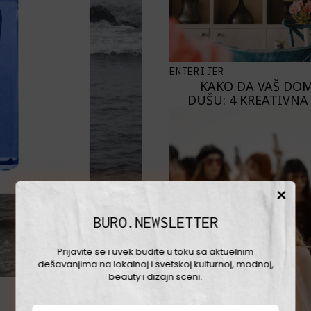
ENTERIJER
KAKO DA VAŠ DOM
DUŠU: 4 KREATIVNA
BURO.NEWSLETTER
Prijavite se i uvek budite u toku sa aktuelnim
dešavanjima na lokalnoj i svetskoj kulturnoj, modnoj,
beauty i dizajn sceni.