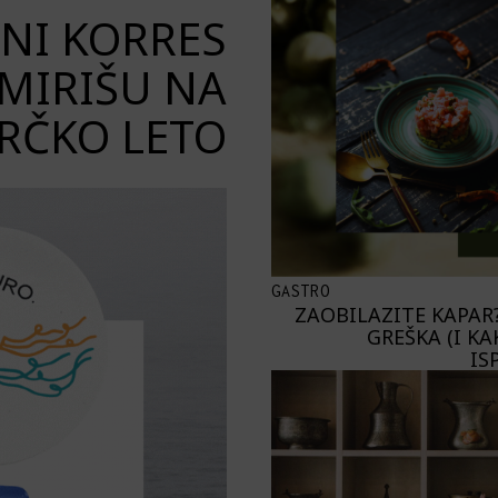
ENI KORRES
 MIRIŠU NA
RČKO LETO
GASTRO
ZAOBILAZITE KAPAR?
GREŠKA (I KA
IS