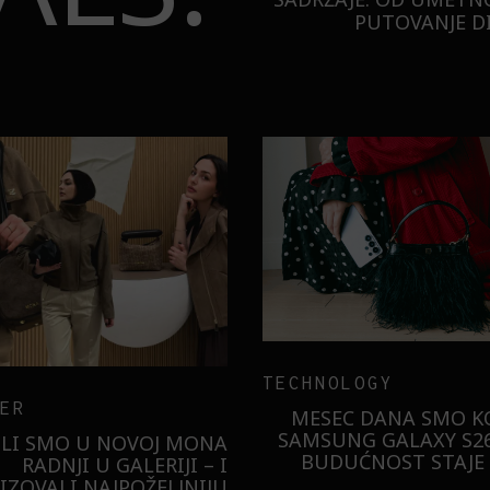
PUTOVANJE DI
TECHNOLOGY
ER
MESEC DANA SMO KO
SAMSUNG GALAXY S26
ILI SMO U NOVOJ MONA
BUDUĆNOST STAJE 
RADNJI U GALERIJI – I
LIZOVALI NAJPOŽELJNIJU