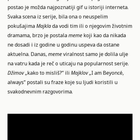
postao je možda najpoznatiji gif u istoriji interneta.
Svaka scena iz serije, bila ona o neuspelim
pokušajima
Majkla
da vodi tim ili o njegovim životnim
dramama, brzo je postala
meme
koji kao da nikada
ne dosadi i iz godine u godinu uspeva da ostane
aktuelna. Danas,
meme
viralnost samo je dolila ulje
na vatru kada je reč o uticaju na popularnost serije.
Džimov
„kako to misliš?” ili
Majklov
„I am Beyoncé,
always” postali su fraze koje su ljudi koristili u
svakodnevnim razgovorima.