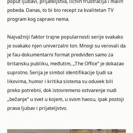
poput ljubavi, prijateljstva, ličnih frustracija i malih
pobeda. Danas, to bi bio recept za kvalitetan TV
program kog zapravo nema.
Najvažniji faktor trajne popularnosti serije svakako
je svakako njen univerzalni ton. Mnogi su verovali da
je fau-dokumentarni format predviđen samo za
britansku publiku, međutim, „The Office” je dokazao
suprotno. Serija je simbol identifikacije ljudi sa
likovima, humor i kritika sistema su oduvek bili
preko potrebni, dok istovremeno ostvarenje nudi
„bežanje“ u svet u kojem, u svom haosu, ipak postoji
prava ljubav i prijateljstvo.