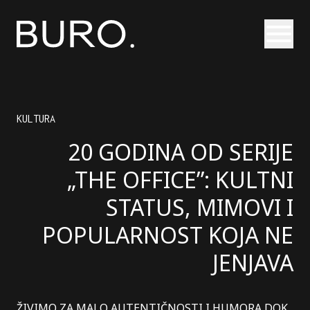
Otvori
KULTURA
20 GODINA OD SERIJE
„THE OFFICE”: KULTNI
STATUS, MIMOVI I
POPULARNOST KOJA NE
JENJAVA
ŽIVIMO ZA MALO AUTENTIČNOSTI I HUMORA DOK