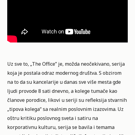
Uz sve to, „The Office” je, možda neočekivano, serija
koja je postala odraz modernog društva. S obzirom
na to da su kancelarije u danas sve više mesta gde
ljudi provode 8 sati dnevno, a kolege tumače kao
članove porodice, likovi u seriji su refleksija stvarnih
„tipova kolega“ sa realnim poslovnim izazovima. Uz
oštru kritiku poslovnog sveta i satiru na
korporativnu kulturu, serija se bavila i temama