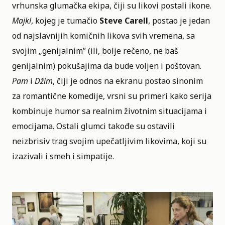
vrhunska glumačka ekipa, čiji su likovi postali ikone.
Majkl
, kojeg je tumačio
Steve Carell
, postao je jedan
od najslavnijih komičnih likova svih vremena, sa
svojim „genijalnim” (ili, bolje rečeno, ne baš
genijalnim) pokušajima da bude voljen i poštovan.
Pam
i
Džim
, čiji je odnos na ekranu postao sinonim
za romantične komedije, vrsni su primeri kako serija
kombinuje humor sa realnim životnim situacijama i
emocijama. Ostali glumci takođe su ostavili
neizbrisiv trag svojim upečatljivim likovima, koji su
izazivali i smeh i simpatije.