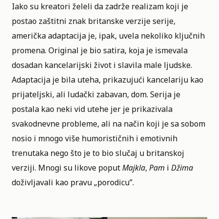
Iako su kreatori želeli da zadrže realizam koji je
postao zaštitni znak britanske verzije serije,
američka adaptacija je, ipak, uvela nekoliko ključnih
promena. Original je bio satira, koja je ismevala
dosadan kancelarijski život i slavila male ljudske.
Adaptacija je bila uteha, prikazujući kancelariju kao
prijateljski, ali ludački zabavan, dom. Serija je
postala kao neki vid utehe jer je prikazivala
svakodnevne probleme, ali na način koji je sa sobom
nosio i mnogo više humorističnih i emotivnih
trenutaka nego što je to bio slučaj u britanskoj
verziji. Mnogi su likove poput
Majkla
,
Pam
i
Džima
doživljavali kao pravu „porodicu”.