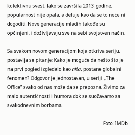
kolektivnu svest. Iako se završila 2013. godine,
popularnost nije opala, a deluje kao da se to neće ni
dogoditi. Nove generacije mladih takođe su
opčinjeni, i doživljavaju sve na sebi svojstven način.
Sa svakom novom generacijom koja otkriva seriju,
postavlja se pitanje: Kako je moguće da nešto što je
na prvi pogled izgledalo kao
niša
, postane globalni
fenomen? Odgovor je jednostavan, u seriji „The
Office” svako od nas može da se prepozna. Živimo za
malo autentičnosti i humora dok se suočavamo sa
svakodnevnim borbama.
Foto:
IMDb