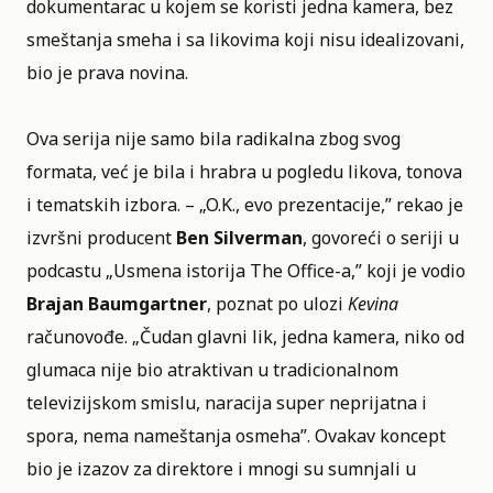
dokumentarac u kojem se koristi jedna kamera, bez
smeštanja smeha i sa likovima koji nisu idealizovani,
bio je prava novina.
Ova serija nije samo bila radikalna zbog svog
formata, već je bila i hrabra u pogledu likova, tonova
i tematskih izbora. – „O.K., evo prezentacije,” rekao je
izvršni producent
Ben Silverman
, govoreći o seriji u
podcastu „Usmena istorija The Office-a,” koji je vodio
Brajan Baumgartner
, poznat po ulozi
Kevina
računovođe. „Čudan glavni lik, jedna kamera, niko od
glumaca nije bio atraktivan u tradicionalnom
televizijskom smislu, naracija super neprijatna i
spora, nema nameštanja osmeha”. Ovakav koncept
bio je izazov za direktore i mnogi su sumnjali u