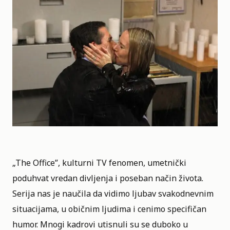
„The Office”, kulturni TV fenomen, umetnički
poduhvat vredan divljenja i poseban način života.
Serija nas je naučila da vidimo ljubav svakodnevnim
situacijama, u običnim ljudima i cenimo specifičan
humor. Mnogi kadrovi utisnuli su se duboko u