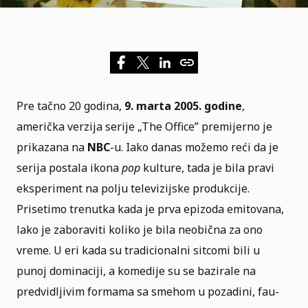
Pre tačno 20 godina,
9. marta 2005. godine
,
američka verzija serije „
The Office
” premijerno je
prikazana na
NBC
-u. Iako danas možemo reći da je
serija postala ikona
pop
kulture, tada je bila pravi
eksperiment na polju televizijske produkcije.
Prisetimo trenutka kada je prva epizoda emitovana,
lako je zaboraviti koliko je bila neobična za ono
vreme. U eri kada su tradicionalni sitcomi bili u
punoj dominaciji, a komedije su se bazirale na
predvidljivim formama sa smehom u pozadini, fau-