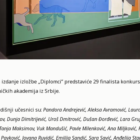
izdanje izložbe „Diplomci” predstaviće 29 finalista konkur
čkih akademija iz Srbije.
išnji učesnici su:
Pandora Andrejević, Aleksa Avramović, Laura B
v, Dunja Dimitrijević, Uroš Dmitrović, Dušan Đorđević, Lara Grujin
 Tanja Maksimov, Vuk Mandušić, Pavle Milenković, Ana Miljković, 
Pavković, Jovana Ruvidić, Emilija Sandić, Sara Savić, Anđelija Stanč