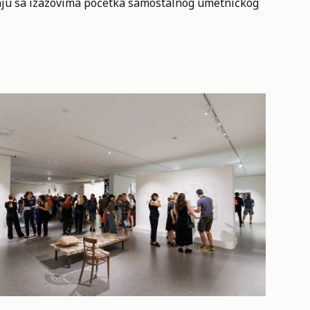
nju sa izazovima početka samostalnog umetničkog