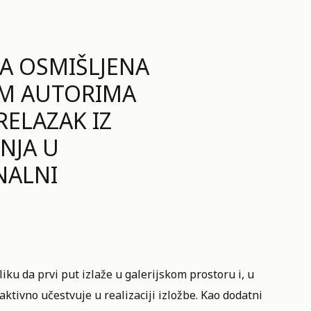
A OSMIŠLJENA
DIM AUTORIMA
RELAZAK IZ
NJA U
NALNI
liku da prvi put izlaže u galerijskom prostoru i, u
ktivno učestvuje u realizaciji izložbe. Kao dodatni