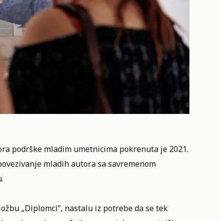
ostora podrške mladim umetnicima pokrenuta je 2021.
 povezivanje mladih autora sa savremenom
.
žbu „Diplomci”, nastalu iz potrebe da se tek