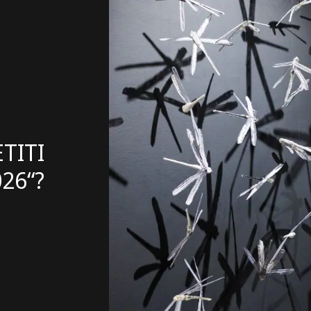
TITI
26“?