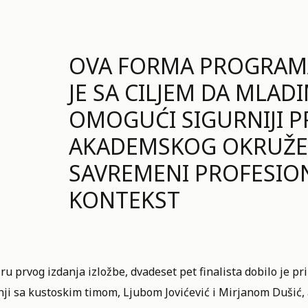
OVA FORMA PROGRAM
JE SA CILJEM DA MLA
OMOGUĆI SIGURNIJI P
AKADEMSKOG OKRUŽE
SAVREMENI PROFESIO
KONTEKST
ru prvog izdanja izložbe, dvadeset pet finalista dobilo je pri
ji sa kustoskim timom, Ljubom Jovićević i Mirjanom Dušić, a