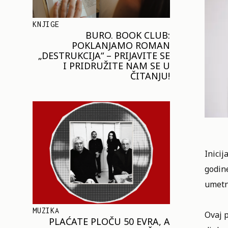
KNJIGE
BURO. BOOK CLUB:
POKLANJAMO ROMAN
„DESTRUKCIJA“ – PRIJAVITE SE
I PRIDRUŽITE NAM SE U
ČITANJU!
Inicij
godin
umetn
MUZIKA
Ovaj 
PLAĆATE PLOČU 50 EVRA, A