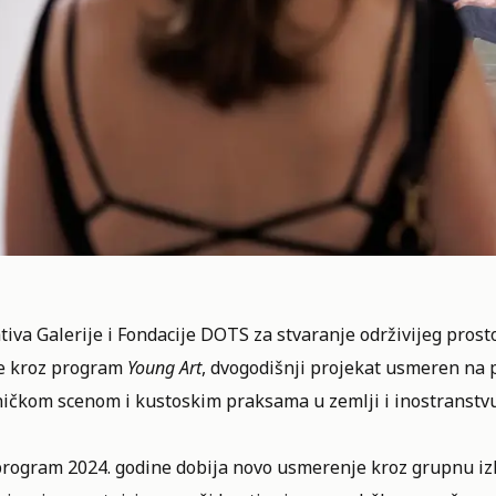
ativa Galerije i Fondacije DOTS za stvaranje održivijeg pr
e kroz program
Young Art
, dvogodišnji projekat usmeren na
ičkom scenom i kustoskim praksama u zemlji i inostranstvu
program 2024. godine dobija novo usmerenje kroz grupnu izlo