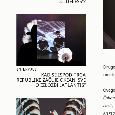
„CLUELESS”?
Drugo 
INTERVJUI
KAD SE ISPOD TRGA
umetni
REPUBLIKE ZAČUJE OKEAN: SVE
O IZLOŽBI „ATLANTIS”
Ovogod
Čobano
Lazić,
Aleksa 