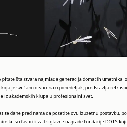
 pitate šta stvara najmlađa generacija domaćih umetnika, o
, koja je svečano otvorena u ponedeljak, predstavlja retrosp
e iz akademskih klupa u profesionalni svet.
istite dane pred nama da posetite ovu izuzetnu postavku,
po
ite ko su favoriti za tri glavne nagrade
Fondacije DOTS
koje