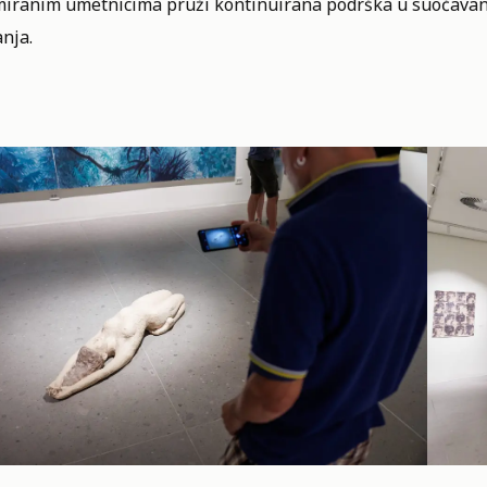
miranim umetnicima pruži kontinuirana podrška u suočava
nja.