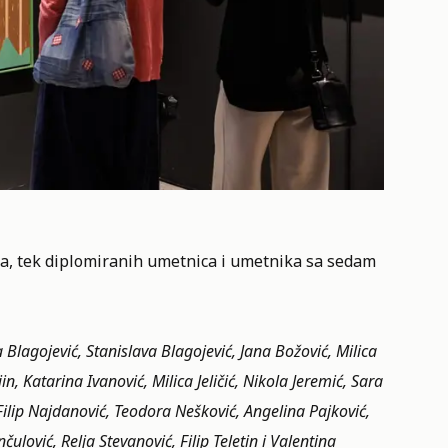
sa, tek diplomiranih umetnica i umetnika sa sedam
lagojević, Stanislava Blagojević, Jana Božović, Milica
, Katarina Ivanović, Milica Jeličić, Nikola Jeremić, Sara
Filip Najdanović, Teodora Nešković, Angelina Pajković,
ulović, Relja Stevanović, Filip Teletin i Valentina