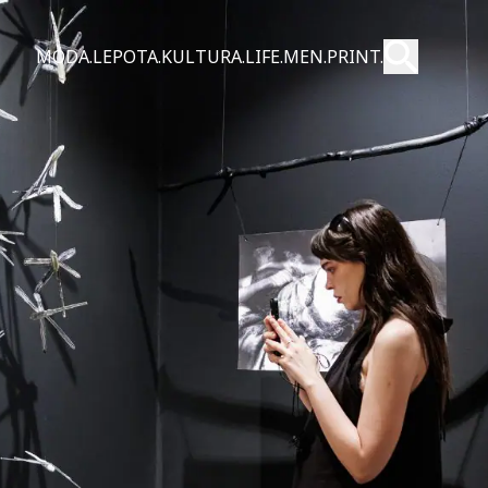
Pošalji
MODA.
LEPOTA.
KULTURA.
LIFE.
MEN.
PRINT.
Pretraži