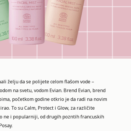
ali želju da se polijete celom flašom vode –
 vodom na svetu, vodom Evian. Brend
Evian
, brend
lpima, početkom godine otkrio je da radi na novim
irao. To su Calm, Protect i Glow, za različite
ko ne i popularniji, od drugih pozntih francuskih
Posay.