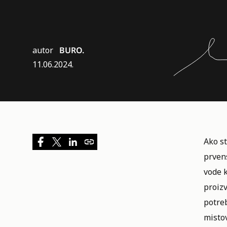
autor
BURO.
11.06.2024.
Ako st
prven
vode k
proizv
potreb
mistov