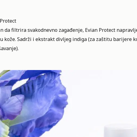
Protect
n da filtrira svakodnevno zagađenje, Evian Protect napravlj
 kože. Sadrži i ekstrakt divljeg indiga (za zaštitu barijere 
avanje).