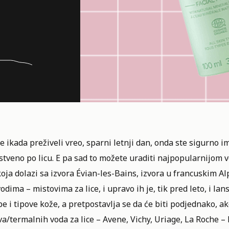
e ikada preživeli vreo,
sparni letnji dan
, onda ste sigurno im
stveno po licu. E pa sad to možete uraditi najpopularnijom
oja dolazi sa izvora Évian-les-Bains, izvora u francuskim A
odima – mistovima za lice, i upravo ih je, tik pred leto, i lans
e i tipove kože, a pretpostavlja se da će biti podjednako, a
a/termalnih voda za lice – Avene, Vichy, Uriage, La Roche – 