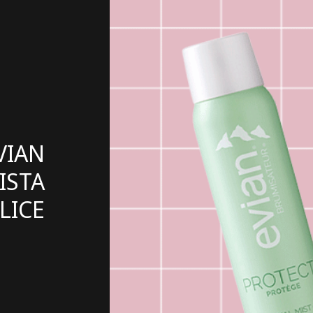
VIAN
ISTA
 LICE