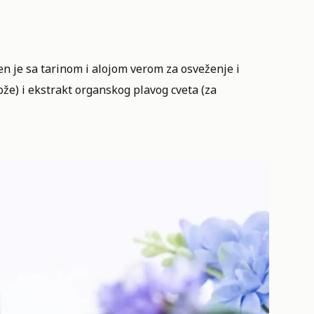
en je sa tarinom i alojom verom za osveženje i
kože) i ekstrakt organskog plavog cveta (za