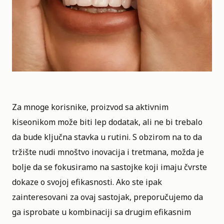
Za mnoge korisnike, proizvod sa aktivnim
kiseonikom može biti lep dodatak, ali ne bi trebalo
da bude ključna stavka u rutini. S obzirom na to da
tržište nudi mnoštvo inovacija i tretmana, možda je
bolje da se fokusiramo na sastojke koji imaju čvrste
dokaze o svojoj efikasnosti. Ako ste ipak
zainteresovani za ovaj sastojak, preporučujemo da
ga isprobate u kombinaciji sa drugim efikasnim