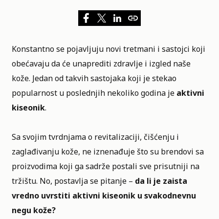
Konstantno se pojavljuju novi tretmani i sastojci koji
obećavaju da će unaprediti
zdravlje i izgled naše
kože
. Jedan od takvih sastojaka koji je stekao
popularnost u poslednjih nekoliko godina je
aktivni
kiseonik
.
Sa svojim tvrdnjama o revitalizaciji, čišćenju i
zaglađivanju kože, ne iznenađuje što su brendovi sa
proizvodima koji ga sadrže postali sve prisutniji na
tržištu. No, postavlja se pitanje –
da li je zaista
vredno uvrstiti aktivni kiseonik u svakodnevnu
negu kože?