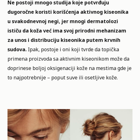
Ne postoji mnogo studija koje potvrđuju
dugoročne koristi korišćenja aktivnog kiseonika
u svakodnevnoj negi, jer mnogi dermatolozi
ističu da koža već ima svoj prirodni mehanizam
za unos i distribuciju kiseonika putem krvnih
sudova.
Ipak, postoje i oni koji tvrde da topička
primena proizvoda sa aktivnim kiseonikom može da
doprinese boljoj oksigenaciji kože na mestima gde je
to najpotrebnije – poput suve ili osetljive kože.