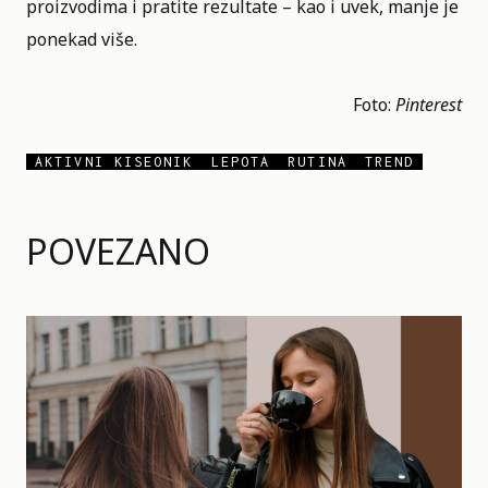
proizvodima i pratite rezultate – kao i uvek, manje je
ponekad više.
Foto:
Pinterest
AKTIVNI KISEONIK
LEPOTA
RUTINA
TREND
POVEZANO