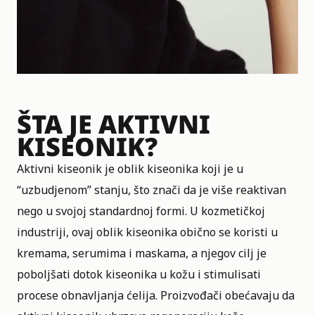
ŠTA JE AKTIVNI
KISEONIK?
Aktivni kiseonik je oblik kiseonika koji je u
“uzbudjenom” stanju, što znači da je više reaktivan
nego u svojoj standardnoj formi. U kozmetičkoj
industriji, ovaj oblik kiseonika obično se koristi u
kremama, serumima i maskama, a njegov cilj je
poboljšati dotok kiseonika u kožu i stimulisati
procese obnavljanja ćelija. Proizvođači obećavaju da