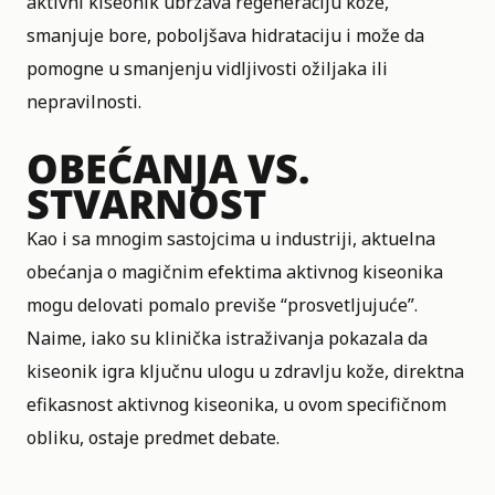
aktivni kiseonik ubrzava regeneraciju kože,
smanjuje bore, poboljšava hidrataciju i može da
pomogne u smanjenju vidljivosti ožiljaka ili
nepravilnosti.
OBEĆANJA VS.
STVARNOST
Kao i sa mnogim sastojcima u industriji, aktuelna
obećanja o magičnim efektima aktivnog kiseonika
mogu delovati pomalo previše “prosvetljujuće”.
Naime, iako su klinička istraživanja pokazala da
kiseonik igra ključnu ulogu u zdravlju kože, direktna
efikasnost aktivnog kiseonika, u ovom specifičnom
obliku, ostaje predmet debate.