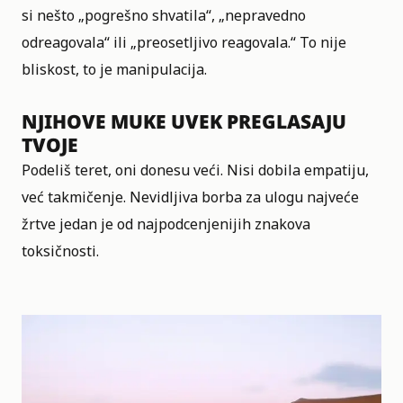
si nešto „pogrešno shvatila“, „nepravedno
odreagovala“ ili „preosetljivo reagovala.“ To nije
bliskost, to je manipulacija.
NJIHOVE MUKE UVEK PREGLASAJU
TVOJE
Podeliš teret, oni donesu veći. Nisi dobila empatiju,
već takmičenje. Nevidljiva borba za ulogu najveće
žrtve jedan je od najpodcenjenijih znakova
toksičnosti.