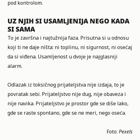
pod kontrolom.
UZ NJIH SI USAMLJENIJA NEGO KADA
SI SAMA
To je završna i najtužnija faza. Prisutna si u odnosu
koji ti ne daje ništa: ni toplinu, ni sigurnost, ni osećaj
da si viđena. Usamljenost u dvoje je najglasniji
alarm.
Odlazak iz toksičnog prijateljstva nije izdaja, to je
povratak sebi. Prijateljstvo nije dug, nije obaveza i
nije navika. Prijateljstvo je prostor gde se diše lako,
gde se raste spontano, gde se ne meri, nego oseća.
Foto:
Pexels