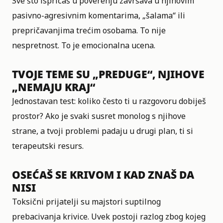
Sve što ispričaš u poverenju završava u njihovim
pasivno-agresivnim komentarima, „šalama“ ili
prepričavanjima trećim osobama. To nije
nespretnost. To je emocionalna ucena.
TVOJE TEME SU „PREDUGE“, NJIHOVE
„NEMAJU KRAJ“
Jednostavan test: koliko često ti u razgovoru dobiješ
prostor? Ako je svaki susret monolog s njihove
strane, a tvoji problemi padaju u drugi plan, ti si
terapeutski resurs.
OSEĆAŠ SE KRIVOM I KAD ZNAŠ DA
NISI
Toksični prijatelji su majstori suptilnog
prebacivanja krivice. Uvek postoji razlog zbog kojeg