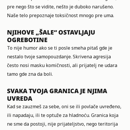
pre nego što se vidite, nešto je duboko narušeno.
Naše telo prepoznaje toksičnost mnogo pre uma.
NJIHOVE „ŠALE“ OSTAVLJAJU
OGREBOTINE
To nije humor ako se ti posle smeha pitaš gde je
nestalo tvoje samopouzdanje. Skrivena agresija
često nosi masku komičnosti, ali prijatelj ne udara
tamo gde zna da boli.
SVAKA TVOJA GRANICA JE NJIMA
UVREDA
Kad se zauzmeš za sebe, oni se ili povlače uvređeno,
ili napadaju, ili te optuže za hladnoću. Granica koja
ne sme da postoji, nije prijateljstvo, nego teritorija