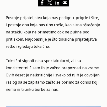
Postoje prijateljstva koja nas podignu, prigrle i šire,
i postoje ona koja nas tiho troše, kao sitna oštećenja
na staklu koja ne primetimo dok ne pukne pod
pritiskom. Najopasnije je što toksična prijateljstva
retko izgledaju toksično.
Toksični signali nisu spektakularni, ali su
konzistentni. I zato ih je važno prepoznati na vreme.
Ovih deset je najkritičnije i svako od njih je dovoljan
razlog da se zapitamo zašto se borimo za odnos koji
nema ni trunku borbe za nas.