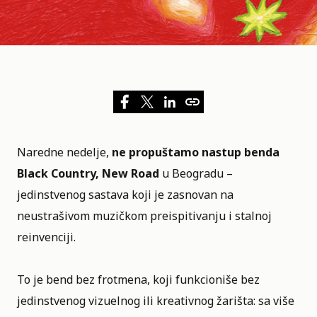
Naredne nedelje,
ne propuštamo nastup benda
Black Country, New Road
u Beogradu –
jedinstvenog sastava koji je zasnovan na
neustrašivom muzičkom preispitivanju i stalnoj
reinvenciji.
To je bend bez frotmena, koji funkcioniše bez
jedinstvenog vizuelnog ili kreativnog žarišta: sa više