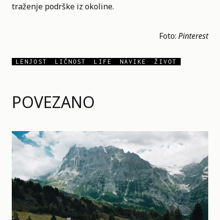
traženje podrške iz okoline.
Foto:
Pinterest
LENJOST
LIČNOST
LIFE
NAVIKE
ŽIVOT
POVEZANO