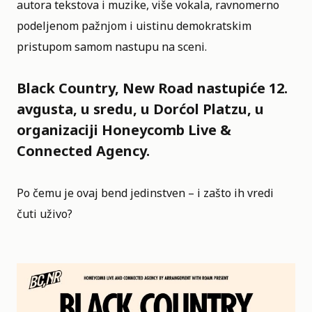
autora tekstova i muzike, više vokala, ravnomerno
podeljenom pažnjom i uistinu demokratskim
pristupom samom nastupu na sceni.
Black Country, New Road nastupiće 12.
avgusta, u sredu, u Dorćol Platzu, u
organizaciji
Honeycomb Live
&
Connected Agency
.
Po čemu je ovaj bend jedinstven – i zašto ih vredi
čuti uživo?