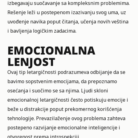
izbegavaju suočavanje sa kompleksnim problemima.
Rešenje leži u postepenom izazivanju svog uma, uz
uvođenje navika poput čitanja, učenja novih veština
i bavljenja logičkim zadacima.
EMOCIONALNA
LENJOST
Ovaj tip letargičnosti podrazumeva odbijanje da se
bavimo sopstvenim emocijama, da prepoznamo
osećanja i suočimo se sa njima. Ljudi skloni
emocionalnoj letargičnosti često potiskuju emocije i
beže u distrakcije poput prekomernog korišćenja
tehnologije. Prevazilaženje ovog problema zahteva
postepeno razvijanje emocionalne inteligencije i
otvorenost prema introspekciji.