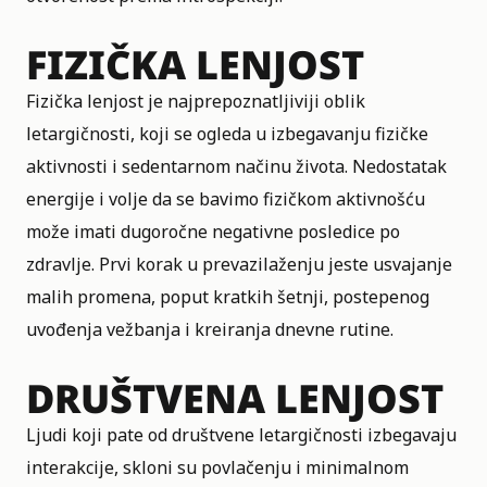
FIZIČKA LENJOST
Fizička lenjost je najprepoznatljiviji oblik
letargičnosti, koji se ogleda u izbegavanju fizičke
aktivnosti i sedentarnom načinu života. Nedostatak
energije i volje da se bavimo fizičkom aktivnošću
može imati dugoročne negativne posledice po
zdravlje. Prvi korak u prevazilaženju jeste usvajanje
malih promena, poput kratkih šetnji, postepenog
uvođenja vežbanja i kreiranja dnevne rutine.
DRUŠTVENA LENJOST
Ljudi koji pate od društvene letargičnosti izbegavaju
interakcije, skloni su povlačenju i minimalnom