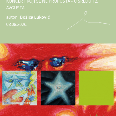
KONCERT KOJI SE NE PROPUŠTA - U SREDU 12.
AVGUSTA.
autor
Božica Luković
08.08.2026.