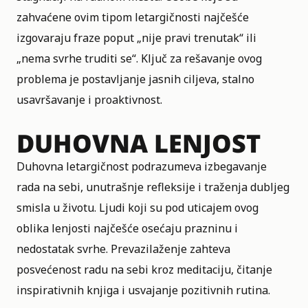
zahvaćene ovim tipom letargičnosti najčešće
izgovaraju fraze poput „nije pravi trenutak“ ili
„nema svrhe truditi se“. Ključ za rešavanje ovog
problema je postavljanje jasnih ciljeva, stalno
usavršavanje i proaktivnost.
DUHOVNA LENJOST
Duhovna letargičnost podrazumeva izbegavanje
rada na sebi, unutrašnje refleksije i traženja dubljeg
smisla u životu. Ljudi koji su pod uticajem ovog
oblika lenjosti najčešće osećaju prazninu i
nedostatak svrhe. Prevazilaženje zahteva
posvećenost radu na sebi kroz meditaciju, čitanje
inspirativnih knjiga i usvajanje pozitivnih rutina.