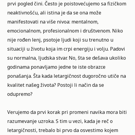
prvi pogled čini. Često je poistovećujemo sa fizičkom
neaktivnošću, ali istina je da se ona može
manifestovati na više nivoa: mentalnom,
emocionalnom, profesionalnom i društvenom. Niko
nije rođen lenj, psotoje ljudi koji su trenutno u
situaciji u životu koja im crpi energiju i volju. Padovi
su normalna, ljudska stvar. No, šta se dešava ukoliko
godinama ponavljamo jedne te iste obrazce
ponašanja. Šta kada letargičnost dugoročno utiče na
kvalitet našeg
života
? Postoji li način da se
odupremo?
Verujemo da prvi korak pri promeni navika mora biti
razumevanje uzroka. S tim u vezi, kada je reč o
letargičnosti, trebalo bi prvo da osvestimo kojem