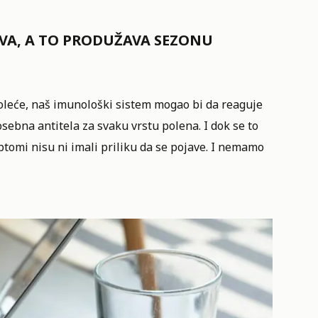
EVA, A TO PRODUŽAVA SEZONU
oleće, naš imunološki sistem mogao bi da reaguje
sebna antitela za svaku vrstu polena. I dok se to
ptomi nisu ni imali priliku da se pojave. I nemamo