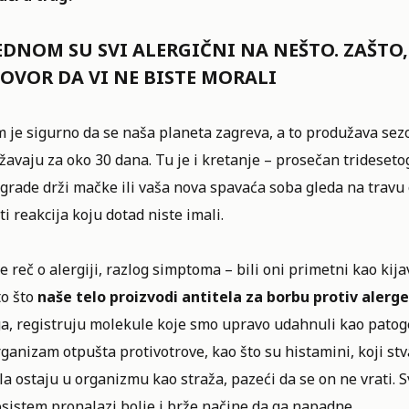
EDNOM SU SVI ALERGIČNI NA NEŠTO. ZAŠTO,
OVOR DA VI NE BISTE MORALI
 je sigurno da se naša planeta zagreva, a to produžava sezo
avaju za oko 30 dana. Tu je i kretanje – prosečan trideseto
zgrade drži mačke ili vaša nova spavaća soba gleda na travu
ti
reakcija
koju dotad niste imali.
e reč o alergiji, razlog simptoma – bili oni primetni kao kija
to što
naše telo proizvodi antitela za borbu protiv alerg
a, registruju molekule koje smo upravo udahnuli kao patogen
ganizam otpušta protivotrove, kao što su histamini, koji stva
la ostaju u organizmu kao straža, pazeći da se on ne vrati. S
sistem pronalazi bolje i brže načine da ga napadne.