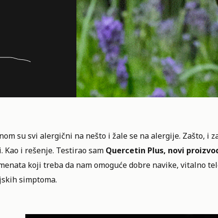
om su svi alergični na nešto i žale se na alergije. Zašto, i 
. Kao i rešenje. Testirao sam
Quercetin Plus, novi proizvo
menata koji treba da nam omoguće dobre navike, vitalno tel
ijskih simptoma.