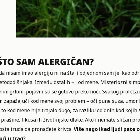
ŠTO SAM ALERGIČAN?
a nisam imao alergiju ni na šta, i odjednom sam je, kao od
etogodišnjaka. Između ostalih – i od mene. Misteriozni simpt
anim grlom, pojavili su se gotovo preko noći. Svakog proleća m
m zapažajući kod mene svoj problem – oči pune suza, umor 
 to kod mene nije trajalo dugo, za razliku od onih kod kojih s
prašine, fikusa ili životinjske dlake. Ako i nemate sličan p
osta truda da pronađete krivca.
Više nego ikad ljudi pate o
ući u trag?