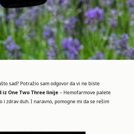
zašto sad? Potražio sam odgovor da vi ne biste
d iz
One Two Three linije
– Hemofarmove palete
o i zdrav duh. I naravno, pomogne mi da se rešim