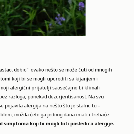
rastao, dobio“, ovako nešto se može čuti od mnogih
omi koji bi se mogli uporediti sa kijanjem i
oji alergični prijatelji saosećajno bi klimali
bez razloga, ponekad dezorjentisanost. Na svu
e pojavila alergija na nešto što je stalno tu –
roblem, možda ćete ga jednog dana imati i trebaće
d simptoma koji bi mogli biti posledica alergije.