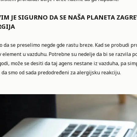
VIM JE SIGURNO DA SE NAŠA PLANETA ZAGR
RGIJA
o da se preselimo negde gde rastu breze. Kad se probudi pr
 element u vazduhu. Potrebne su nedelje da bi se razvila po
odi, može se desiti da taj agens nestane iz vazduha, pa sim
 da smo od sada predodređeni za alergijsku reakciju.