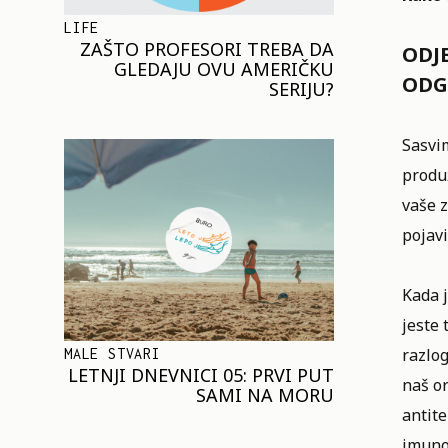
LIFE
ZAŠTO PROFESORI TREBA DA
ODJ
GLEDAJU OVU AMERIČKU
ODG
SERIJU?
Sasvim
produž
vaše 
pojavi
Kada j
jeste 
razlog
MALE STVARI
LETNJI DNEVNICI 05: PRVI PUT
naš or
SAMI NA MORU
antite
imuno