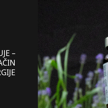
JE –
AČIN
GIJE