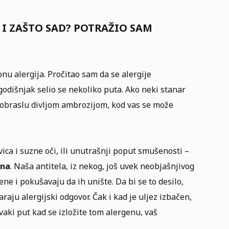
 I ZAŠTO SAD? POTRAŽIO SAM
nu alergija. Pročitao sam da se alergije
godišnjak selio se nekoliko puta. Ako neki stanar
 obraslu divljom ambrozijom, kod vas se može
vica i suzne oči, ili unutrašnji poput smušenosti –
ena
. Naša antitela, iz nekog, još uvek neobjašnjivog
e i pokušavaju da ih unište. Da bi se to desilo,
raju alergijski odgovor. Čak i kad je uljez izbačen,
vaki put kad se izložite tom alergenu, vaš