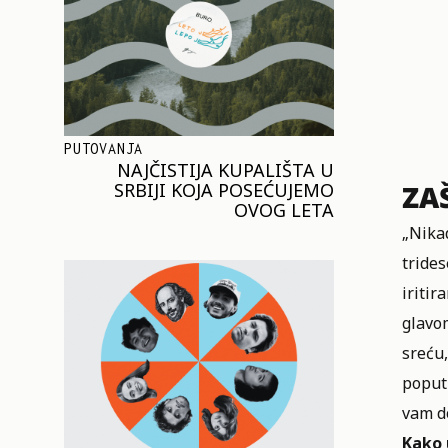
PUTOVANJA
NAJČISTIJA KUPALIŠTA U
SRBIJI KOJA POSEĆUJEMO
ZA
OVOG LETA
„Nikad
trides
iritir
glavo
sreću,
poput 
vam d
Kako 