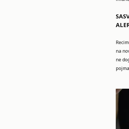
SAS
ALE
Recim
na nov
ne dog
pojma