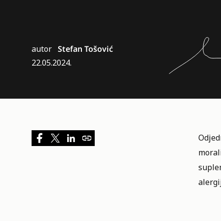
autor
Stefan Tošović
22.05.2024.
Odjedn
morali
suple
alerg