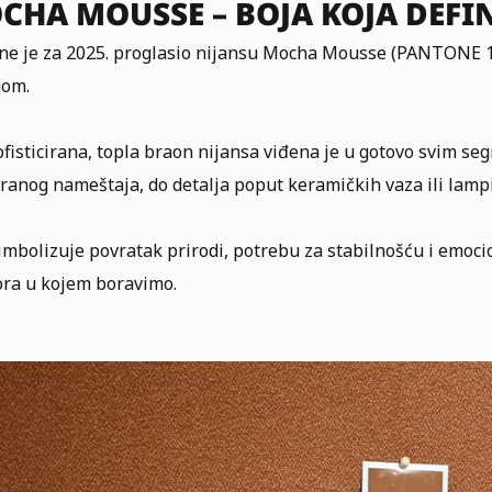
CHA MOUSSE – BOJA KOJA DEFI
ne je za 2025. proglasio nijansu Mocha Mousse (PANTONE 17
gom.
fisticirana, topla braon nijansa viđena je u gotovo svim se
ranog nameštaja, do detalja poput keramičkih vaza ili lampi
mbolizuje povratak prirodi, potrebu za stabilnošću i emocio
ora u kojem boravimo.