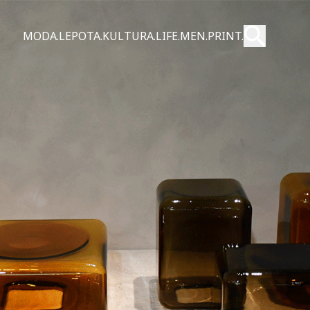
Pošalji
MODA.
LEPOTA.
KULTURA.
LIFE.
MEN.
PRINT.
Pretraži