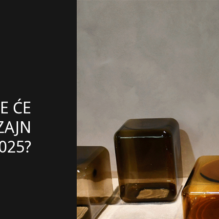
E ĆE
ZAJN
025?