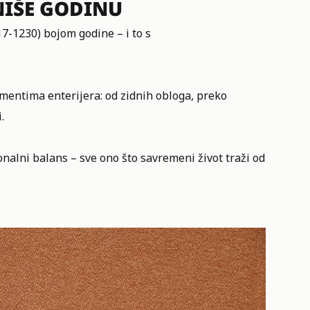
NIŠE GODINU
-1230) bojom godine – i to s
gmentima enterijera: od zidnih obloga, preko
.
nalni balans – sve ono što savremeni život traži od