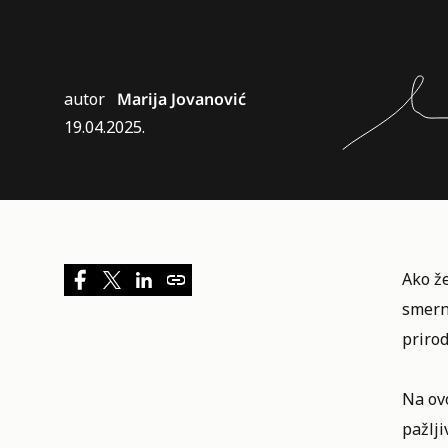
autor
Marija Jovanović
19.04.2025.
Ako ž
smern
priro
Na ovo
pažlji