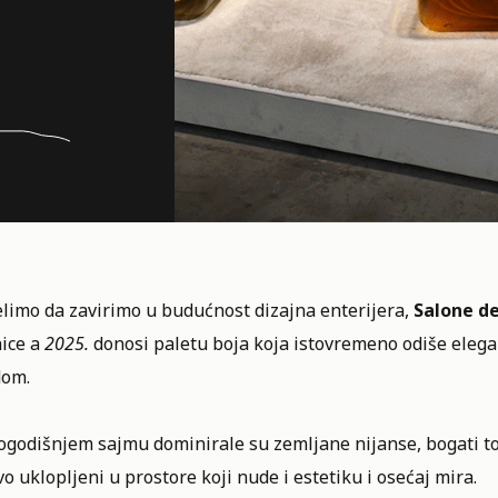
elimo da zavirimo u budućnost dizajna enterijera,
Salone de
ice a
2025.
donosi paletu boja koja istovremeno odiše elega
dom.
godišnjem sajmu dominirale su zemljane nijanse, bogati ton
vo uklopljeni u prostore koji nude i estetiku i osećaj mira.