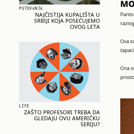
MO
PUTOVANJA
NAJČISTIJA KUPALIŠTA U
Panto
SRBIJI KOJA POSEĆUJEMO
razlo
OVOG LETA
Ova so
tapaci
Ona si
prost
LIFE
ZAŠTO PROFESORI TREBA DA
GLEDAJU OVU AMERIČKU
SERIJU?