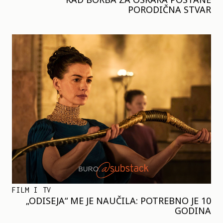
PORODIČNA STVAR
FILM I TV
„ODISEJA“ ME JE NAUČILA: POTREBNO JE 10
GODINA