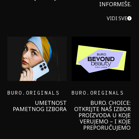
INFORMIŠE.
VIDI SVE
BURO.ORIGINALS
BURO.ORIGINALS
LEVI’S ON THE ROAD
PROBALA SAM NOVU
GARNIER KREMU I
NIKADA NIŠTA
LAGANIJE NISAM
KORISTILA