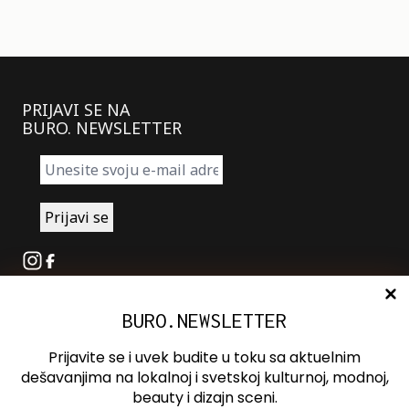
PRIJAVI SE NA
BURO. NEWSLETTER
Instagram
Facebook
BURO.NEWSLETTER
O nama
Oglašavanje
Prijavite se i uvek budite u toku sa aktuelnim
Kontakt
dešavanjima na lokalnoj i svetskoj kulturnoj, modnoj,
beauty i dizajn sceni.