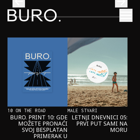
BURO.
Otvori
Onaj jedan proizvod koji stalno selimo sa police u torbe
BURO.MEN
ONAJ JEDAN PROIZVOD KOJI
STALNO SELIMO SA POLICE U
TORBE
10 ON THE ROAD
MALE STVARI
BURO. PRINT 10: GDE
LETNJI DNEVNICI 05:
MOŽETE PRONAĆI
PRVI PUT SAMI NA
SVOJ BESPLATAN
MORU
PRIMERAK U