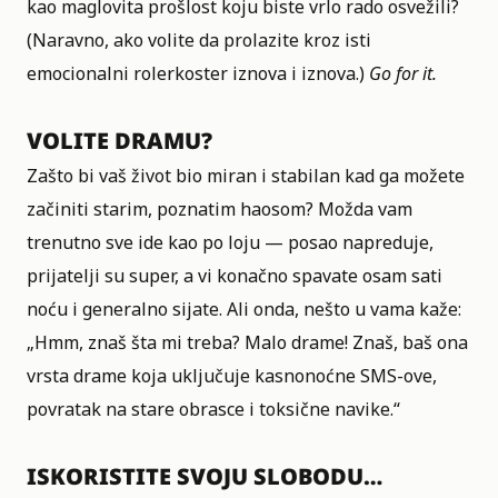
kao maglovita prošlost koju biste vrlo rado osvežili?
(Naravno, ako volite da prolazite kroz isti
emocionalni rolerkoster iznova i iznova.)
Go for it.
VOLITE DRAMU?
Zašto bi vaš život bio miran i stabilan kad ga možete
začiniti starim, poznatim haosom? Možda vam
trenutno sve ide kao po loju — posao napreduje,
prijatelji su super, a vi konačno spavate osam sati
noću i generalno sijate. Ali onda, nešto u vama kaže:
„Hmm, znaš šta mi treba? Malo drame! Znaš, baš ona
vrsta drame koja uključuje kasnonoćne SMS-ove,
povratak na stare obrasce i toksične navike.“
ISKORISTITE SVOJU SLOBODU…