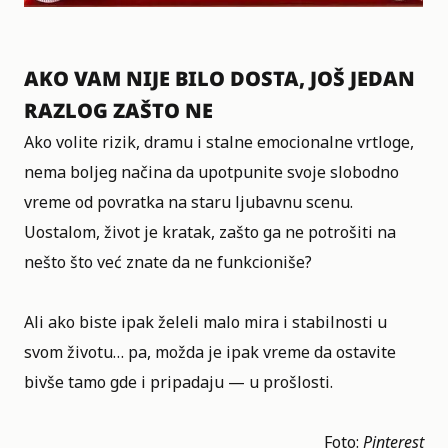
AKO VAM NIJE BILO DOSTA, JOŠ JEDAN
RAZLOG ZAŠTO NE
Ako volite rizik, dramu i stalne
emocionalne vrtloge
,
nema boljeg načina da upotpunite svoje slobodno
vreme od povratka na staru ljubavnu scenu.
Uostalom, život je kratak, zašto ga ne potrošiti na
nešto što već znate da ne funkcioniše?
Ali ako biste ipak želeli malo mira i stabilnosti u
svom životu… pa, možda je ipak vreme da ostavite
bivše tamo gde i pripadaju — u prošlosti.
Foto:
Pinterest