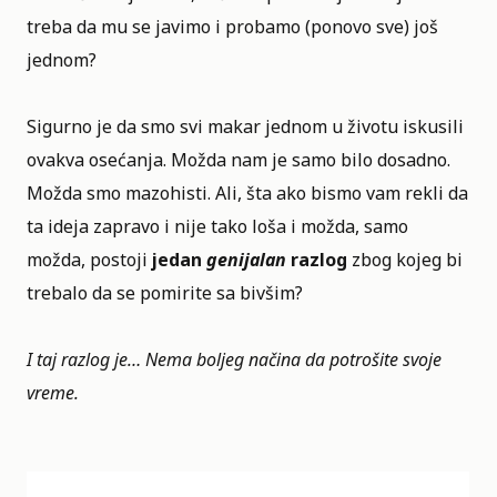
treba da mu se javimo i probamo (ponovo sve) još
jednom?
Sigurno je da smo svi makar jednom u životu iskusili
ovakva osećanja. Možda nam je samo bilo dosadno.
Možda smo mazohisti. Ali, šta ako bismo vam rekli da
ta ideja zapravo i nije tako loša i možda, samo
možda, postoji
jedan
genijalan
razlog
zbog kojeg bi
trebalo da se pomirite sa bivšim?
I taj razlog je… Nema boljeg načina da potrošite svoje
vreme.