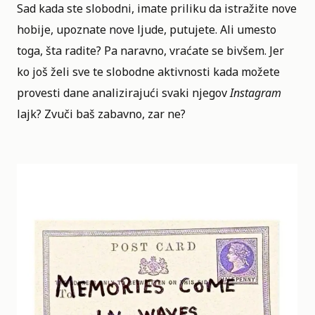
Sad kada ste slobodni, imate priliku da istražite nove
hobije, upoznate nove ljude, putujete. Ali umesto
toga, šta radite? Pa naravno, vraćate se bivšem. Jer
ko još želi sve te slobodne aktivnosti kada možete
provesti dane analizirajući svaki njegov
Instagram
lajk? Zvuči baš zabavno, zar ne?