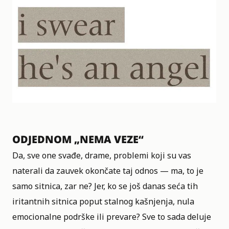
ODJEDNOM „NEMA VEZE“
Da, sve one svađe, drame, problemi koji su vas
naterali da zauvek okončate taj odnos — ma, to je
samo sitnica, zar ne? Jer, ko se još danas seća tih
iritantnih sitnica poput stalnog kašnjenja, nula
emocionalne podrške ili prevare? Sve to sada deluje