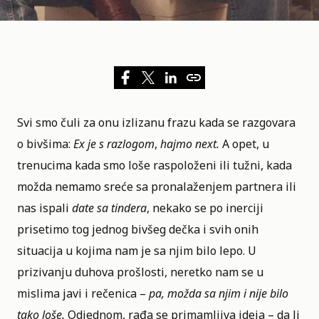
Svi smo čuli za onu izlizanu frazu kada se razgovara
o bivšima:
Ex je s razlogom
,
hajmo next.
A opet, u
trenucima kada smo loše raspoloženi ili tužni, kada
možda nemamo sreće sa pronalaženjem partnera ili
nas ispali
date sa tindera
, nekako se po inerciji
prisetimo tog jednog bivšeg dečka i svih onih
situacija u kojima nam je sa njim bilo lepo. U
prizivanju duhova prošlosti, neretko nam se u
mislima javi i rečenica –
pa, možda sa njim i nije bilo
tako loše.
Odjednom, rađa se primamljiva ideja – da li