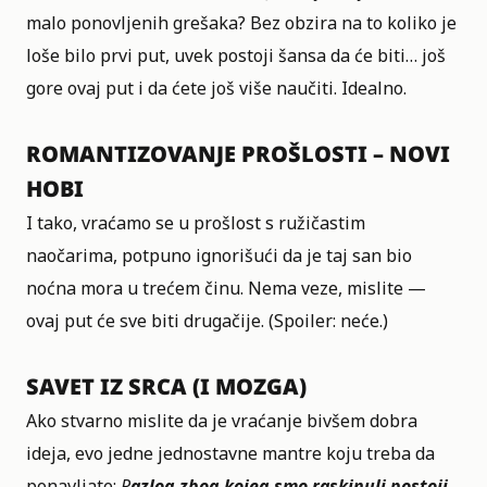
malo ponovljenih grešaka? Bez obzira na to koliko je
loše bilo prvi put, uvek postoji šansa da će biti… još
gore ovaj put i da ćete još više naučiti. Idealno.
ROMANTIZOVANJE PROŠLOSTI – NOVI
HOBI
I tako, vraćamo se u prošlost s ružičastim
naočarima, potpuno ignorišući da je taj san bio
noćna mora u trećem činu. Nema veze, mislite —
ovaj put će sve biti drugačije. (Spoiler: neće.)
SAVET IZ SRCA (I MOZGA)
Ako stvarno mislite da je vraćanje bivšem dobra
ideja, evo jedne jednostavne mantre koju treba da
ponavljate:
R
azlog zbog kojeg smo raskinuli postoji
.