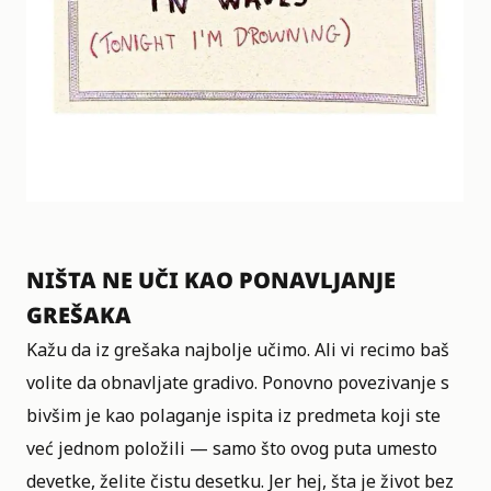
NIŠTA NE UČI KAO PONAVLJANJE
GREŠAKA
Kažu da iz grešaka najbolje učimo. Ali vi recimo baš
volite da obnavljate gradivo. Ponovno povezivanje s
bivšim je kao polaganje ispita iz predmeta koji ste
već jednom položili — samo što ovog puta umesto
devetke, želite čistu desetku. Jer hej, šta je život bez