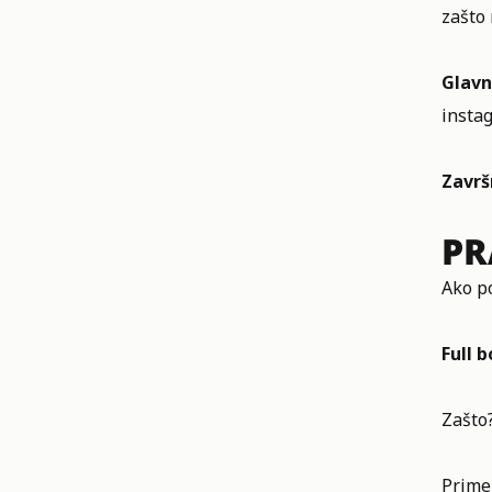
zašto 
Glavn
instag
Završ
PR
Ako po
Full b
Zašto?
Prime