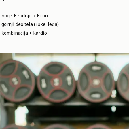
 noge + zadnjica + core
 gornji deo tela (ruke, leđa)
: kombinacija + kardio