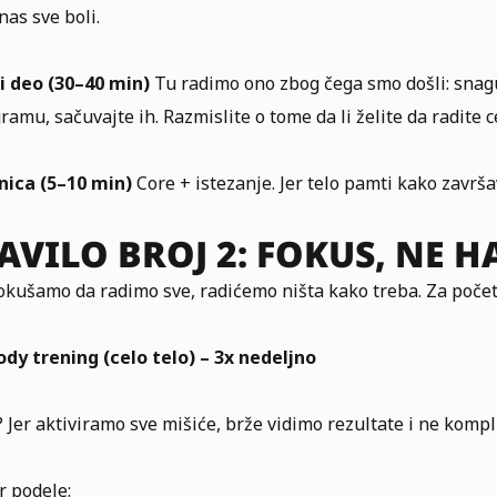
nas sve boli.
i deo (30–40 min)
Tu radimo ono zbog čega smo došli: snagu
ramu, sačuvajte ih. Razmislite o tome da li želite da radite ce
nica (5–10 min)
Core + istezanje. Jer telo pamti kako završ
AVILO BROJ 2: FOKUS, NE H
kušamo da radimo sve, radićemo ništa kako treba. Za početnic
ody trening (celo telo) – 3x nedeljno
 Jer aktiviramo sve mišiće, brže vidimo rezultate i ne komp
r podele: