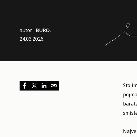
autor
BURO.
24.03.2026.
Stoji
pojma
barat
smisl
Najveć