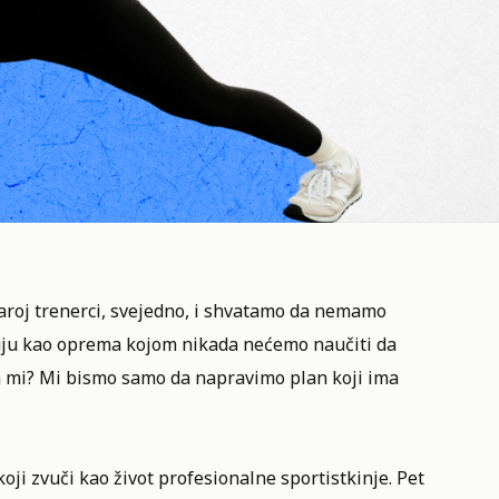
aroj trenerci, svejedno, i shvatamo da nemamo
uju kao oprema kojom nikada nećemo naučiti da
a mi? Mi bismo samo da napravimo plan koji ima
oji zvuči kao život profesionalne sportistkinje. Pet