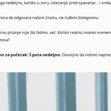
ga nedeljno, kardio u zoru, istezanje pred spavanje… i onda
mora da odgovara našem životu, ne tuđem
Instagramu
.
rvo pitanje nije
šta želimo
, već: Koliko realno imamo vreme
tresa?
no za početak: 3 puta nedeljno.
Dovoljno da vidimo napred