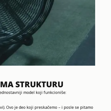
 IMA STRUKTURU
jednostavniji model koji funkcioniše:
i). Ovo je deo koji preskačemo – i posle se pitamo