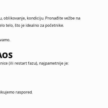
, oblikovanje, kondiciju. Pronađite vežbe na
lo telo, što je idealno za početnike.
avamo.
AOS
e (ili restart fazu), najpametnije je:
likujemo raspored.