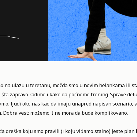
mo na ulazu u
teretanu
, možda smo u novim helankama ili st
 šta zapravo radimo i kako da počnemo trening. Sprave del
amo, ljudi oko nas kao da imaju unapred napisan scenario, 
a. Dobra vest: možemo. I ne mora da bude komplikovano.
a greška koju smo pravili (i koju viđamo stalno) jeste plan k