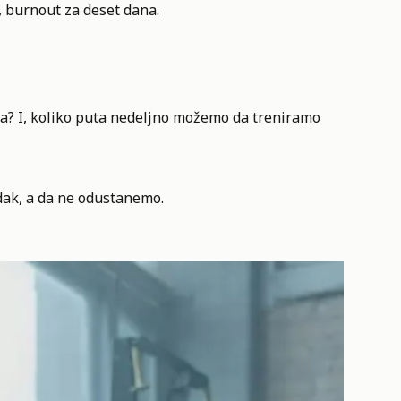
, burnout za deset dana.
na? I, koliko puta nedeljno možemo da treniramo
ak, a da ne odustanemo.