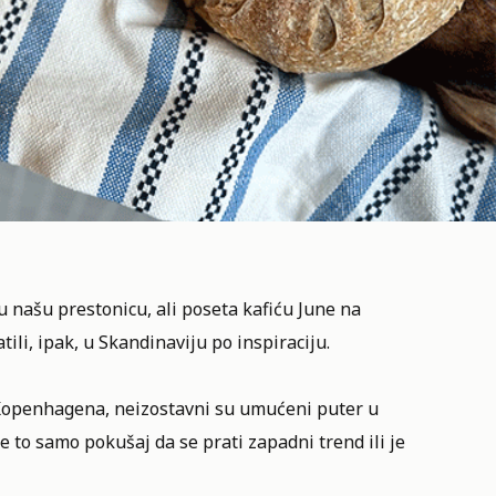
u našu prestonicu, ali poseta
kafiću June na
li, ipak, u Skandinaviju po inspiraciju.
z Kopenhagena, neizostavni su umućeni puter u
je to samo pokušaj da se prati zapadni trend ili je