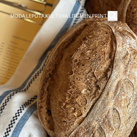
Pošalji
MODA.
LEPOTA.
KULTURA.
LIFE.
MEN.
PRINT.
Pretraži