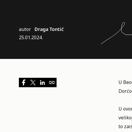
autor
Draga Tontić
25.01.2024.
U Beog
Dorćo
U ovom
veliko
to zai