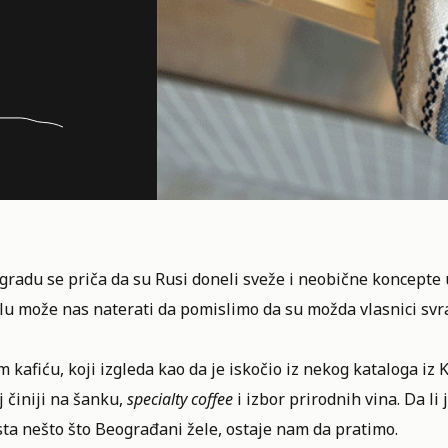
radu se priča da su Rusi doneli sveže i neobične koncepte 
lu
može nas naterati da pomislimo da su možda vlasnici svrati
 kafiću, koji izgleda kao da je iskočio iz nekog kataloga i
j činiji na šanku,
specialty coffee
i izbor prirodnih vina. Da li 
sta nešto što Beograđani žele, ostaje nam da pratimo.