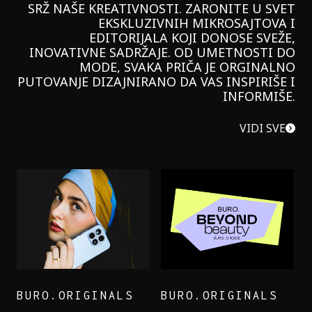
SRŽ NAŠE KREATIVNOSTI. ZARONITE U SVET
EKSKLUZIVNIH MIKROSAJTOVA I
EDITORIJALA KOJI DONOSE SVEŽE,
INOVATIVNE SADRŽAJE. OD UMETNOSTI DO
MODE, SVAKA PRIČA JE ORGINALNO
PUTOVANJE DIZAJNIRANO DA VAS INSPIRIŠE I
INFORMIŠE.
VIDI SVE
BURO.ORIGINALS
BURO.ORIGINALS
LEVI’S ON THE ROAD
PROBALA SAM NOVU