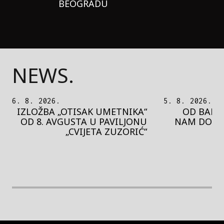
BEOGRADU
NEWS.
5. 8. 2026.
5. 8. 2026.
OD BAROKA DO REJVA: ŠTA
PEDJA 
NAM DONOSI NOVI BUPBAP
MOTIVE 
FESTIVAL?
PRES
rethodna slika
Next image