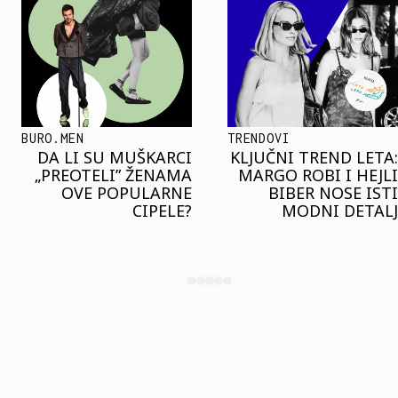
TRENDOVI
SHOPPING
KLJUČNI TREND LETA:
JOŠ JE RANO ZA JAKNE
MARGO ROBI I HEJLI
– ALI U RESERVED JE
BIBER NOSE ISTI
STIGAO MODEL KOJI
MODNI DETALJ
ĆE BITI VELIKI TREND