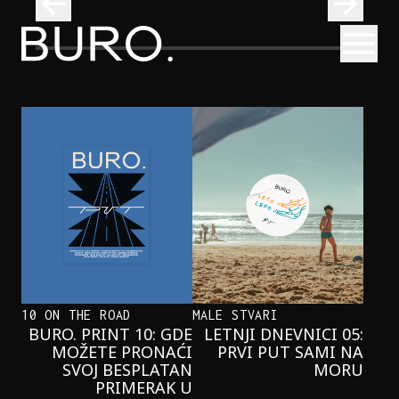
BURO.
Otvori
Neobična priča o bliznakinjama koje su inspirisale novi He
FILM I TV
NEOBIČNA PRIČA O BLIZNAKINJAMA
KOJE SU INSPIRISALE NOVI
HERCOGOV FILM
10 ON THE ROAD
MALE STVARI
BURO. PRINT 10: GDE
LETNJI DNEVNICI 05:
MOŽETE PRONAĆI
PRVI PUT SAMI NA
SVOJ BESPLATAN
MORU
PRIMERAK U