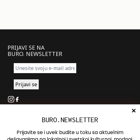
PRIJAVI SE NA
BURO. NEWSLETTER
Instagram
Facebook
BURO.NEWSLETTER
O nama
Oglašavanje
Prijavite se i uvek budite u toku sa aktuelnim
Kontakt
dešavanjima na lokalnoj i svetskoj kulturnoj, modnoj,