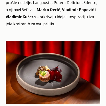
prošle nedelje: Langouste
,
Puter
i Delirium Silence,
a njihovi šefovi –
Marko Đerić, Vladimir Popović i
Vladimir Kučera
– otkrivaju ideje i inspiraciju iza
jela kreiranih za ovu priliku.