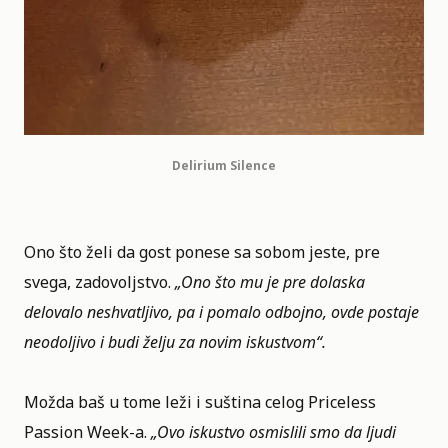
Delirium Silence
Ono što želi da gost ponese sa sobom jeste, pre
svega, zadovoljstvo.
„Ono što mu je pre dolaska
delovalo neshvatljivo, pa i pomalo odbojno, ovde postaje
neodoljivo i budi želju za novim iskustvom“.
Možda baš u tome leži i suština celog Priceless
Passion Week-a.
„Ovo iskustvo osmislili smo da ljudi