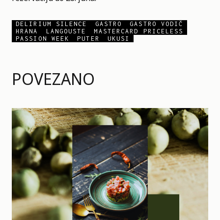
DELIRIUM SILENCE
GASTRO
GASTRO VODIČ
HRANA
LANGOUSTE
MASTERCARD PRICELESS
PASSION WEEK
PUTER
UKUSI
POVEZANO