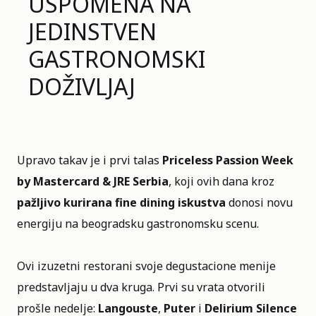
USPOMENA NA
JEDINSTVEN
GASTRONOMSKI
DOŽIVLJAJ
Upravo takav je i prvi talas
Priceless Passion Week
by Mastercard & JRE Serbia
, koji ovih dana kroz
pažljivo kurirana fine dining iskustva
donosi novu
energiju na beogradsku gastronomsku scenu.
Ovi izuzetni restorani svoje degustacione menije
predstavljaju u dva kruga. Prvi su vrata otvorili
prošle nedelje:
Langouste
,
Puter
i
Delirium Silence