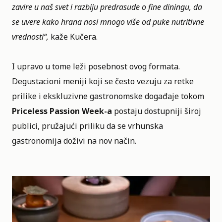
zavire u naš svet i razbiju predrasude o fine diningu, da
se uvere kako hrana nosi mnogo više od puke nutritivne
vrednosti“,
kaže Kučera.
I upravo u tome leži posebnost ovog formata.
Degustacioni meniji koji se često vezuju za retke
prilike i ekskluzivne gastronomske događaje tokom
Priceless Passion Week-a
postaju dostupniji široj
publici, pružajući priliku da se vrhunska
gastronomija doživi na nov način.