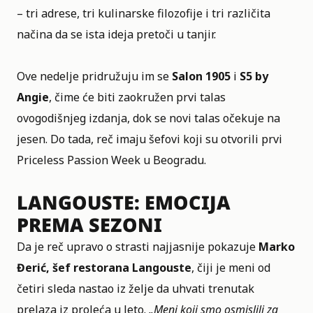
– tri adrese, tri kulinarske filozofije i tri različita
načina da se ista ideja pretoči u tanjir.
Ove nedelje pridružuju im se
Salon 1905
i
S5 by
Angie
, čime će biti zaokružen prvi talas
ovogodišnjeg izdanja, dok se novi talas očekuje na
jesen. Do tada, reč imaju šefovi koji su otvorili prvi
Priceless Passion Week u Beogradu.
LANGOUSTE: EMOCIJA
PREMA SEZONI
Da je reč upravo o strasti najjasnije pokazuje
Marko
Đerić, šef restorana Langouste
, čiji je meni od
četiri sleda nastao iz želje da uhvati trenutak
prelaza iz proleća u leto.
„Meni koji smo osmislili za