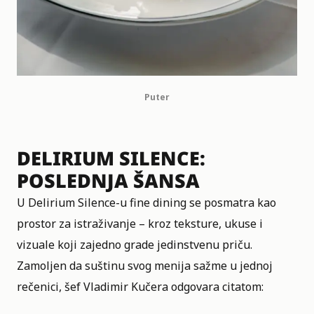
Puter
DELIRIUM SILENCE:
POSLEDNJA ŠANSA
U Delirium Silence-u fine dining se posmatra kao
prostor za istraživanje – kroz teksture, ukuse i
vizuale koji zajedno grade jedinstvenu priču.
Zamoljen da suštinu svog menija sažme u jednoj
rečenici, šef Vladimir Kučera odgovara citatom: