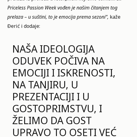
Priceless Passion Week vođen je našim čitanjem tog
prelaza – u suštini, to je emocija prema sezoni“,
kaže
Đerić i dodaje:
NAŠA IDEOLOGIJA
ODUVEK POČIVA NA
EMOCIJI I ISKRENOSTI,
NA TANJIRU, U
PREZENTACIJI I U
GOSTOPRIMSTVU, I
ŽELIMO DA GOST
UPRAVO TO OSETI VEĆ