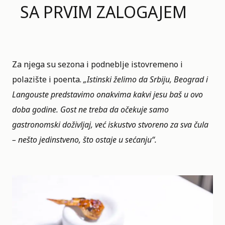
SA PRVIM ZALOGAJEM
Za njega su sezona i podneblje istovremeno i
polazište i poenta.
„Istinski želimo da Srbiju, Beograd i
Langouste predstavimo onakvima kakvi jesu baš u ovo
doba godine. Gost ne treba da očekuje samo
gastronomski doživljaj, već iskustvo stvoreno za sva čula
– nešto jedinstveno, što ostaje u sećanju“.