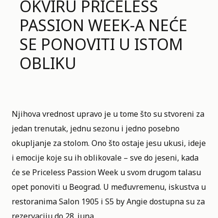
OKVIRU PRICELESS
PASSION WEEK-A NEĆE
SE PONOVITI U ISTOM
OBLIKU
Njihova vrednost upravo je u tome što su stvoreni za
jedan trenutak
,
jednu sezonu
i jedno posebno
okupljanje za stolom. Ono što ostaje jesu
ukusi
, ideje
i emocije koje su ih oblikovale – sve do jeseni, kada
će se Priceless Passion Week u svom drugom talasu
opet ponoviti u Beograd. U međuvremenu, iskustva u
restoranima Salon 1905 i S5 by Angie dostupna su za
rezervaciju do 28. juna.