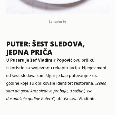
Langouste
PUTER: ŠEST SLEDOVA,
JEDNA PRIČA
U
Puteru je šef Vladimir Popović
ovu priliku
iskoristio za svojevrsnu rekapitulaciju. Njegov meni
od šest sledova zamišljen je kao putovanje kroz
godine koje su oblikovale identitet restorana.
„Želeo
sam da gosti kroz sledove probaju, u suštini, sve
dosadašnje godine Putera“,
objašnjava Vladimir
.