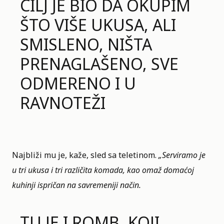
CILJ JE BIO DA OKUPIM
ŠTO VIŠE UKUSA, ALI
SMISLENO, NIŠTA
PRENAGLAŠENO, SVE
ODMERENO I U
RAVNOTEŽI
Najbliži mu je, kaže, sled sa teletinom.
„Serviramo je
u tri ukusa i tri različita komada, kao omaž domaćoj
kuhinji ispričan na savremeniji način.
TU JE I ROMB, KOJI