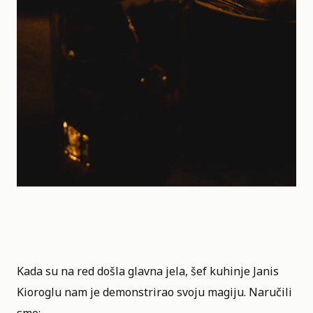
Kada su na red došla glavna jela, šef kuhinje Janis
Kioroglu nam je demonstrirao svoju magiju. Naručili
smo: