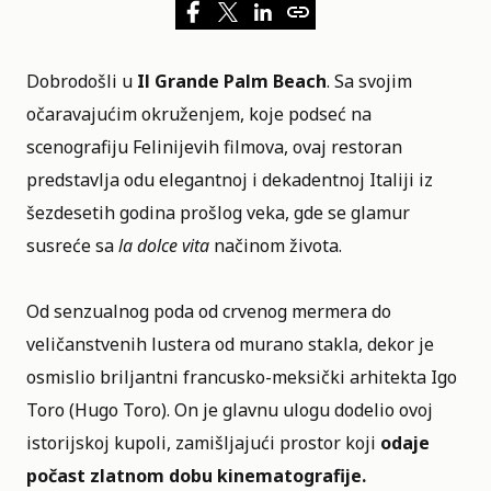
Dobrodošli u
Il Grande Palm Beach
. Sa svojim
očaravajućim okruženjem, koje podseć na
scenografiju Felinijevih filmova, ovaj restoran
predstavlja odu elegantnoj i dekadentnoj Italiji iz
šezdesetih godina prošlog veka, gde se glamur
susreće sa
la dolce vita
načinom života.
Od senzualnog poda od crvenog mermera do
veličanstvenih lustera od murano stakla, dekor je
osmislio briljantni francusko-meksički arhitekta Igo
Toro (Hugo Toro). On je glavnu ulogu dodelio ovoj
istorijskoj kupoli, zamišljajući prostor koji
odaje
počast zlatnom dobu kinematografije.