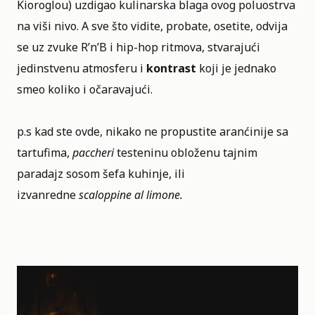
Kioroglou) uzdigao kulinarska blaga ovog poluostrva
na viši nivo. A sve što vidite, probate, osetite, odvija
se uz zvuke R’n’B i hip-hop ritmova, stvarajući
jedinstvenu atmosferu i
kontrast
koji je jednako
smeo koliko i očaravajući.
p.s kad ste ovde, nikako ne propustite aranćinije sa
tartufima,
paccheri
testeninu obloženu tajnim
paradajz sosom šefa kuhinje, ili
izvanredne
scaloppine al limone.