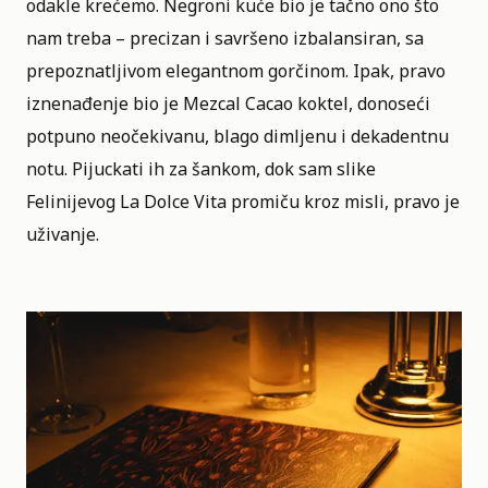
odakle krećemo. Negroni kuće bio je tačno ono što
nam treba – precizan i savršeno izbalansiran, sa
prepoznatljivom elegantnom gorčinom. Ipak, pravo
iznenađenje bio je Mezcal Cacao
koktel
, donoseći
potpuno neočekivanu, blago dimljenu i dekadentnu
notu. Pijuckati ih za šankom, dok sam slike
Felinijevog La Dolce Vita promiču kroz misli, pravo je
uživanje.