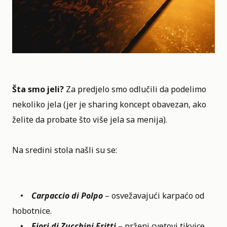
Šta smo jeli?
Za predjelo smo odlučili da podelimo
nekoliko jela (jer je sharing koncept obavezan, ako
želite da probate što više jela sa menija).
Na sredini stola našli su se:
•
Carpaccio di Polpo
– osvežavajući karpaćo od
hobotnice.
•
Fiori di Zucchini Fritti
– prženi cvetovi tikvice