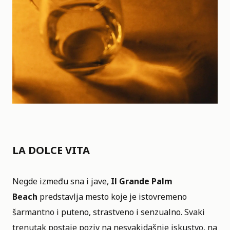
LA DOLCE VITA
Negde između sna i jave,
Il Grande Palm
Beach
predstavlja mesto koje je istovremeno
šarmantno i puteno, strastveno i senzualno. Svaki
trenutak postaje poziv na nesvakidašnje iskustvo, na