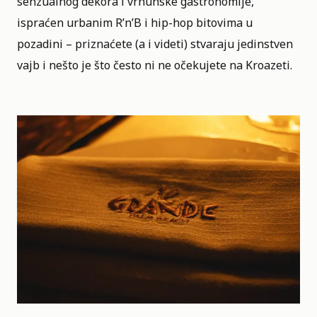
senzualnog dekora i vrhunske gastronomije,
ispraćen urbanim R’n’B i hip-hop bitovima u
pozadini – priznaćete (a i videti) stvaraju jedinstven
vajb i nešto je što često ni ne očekujete na Kroazeti.