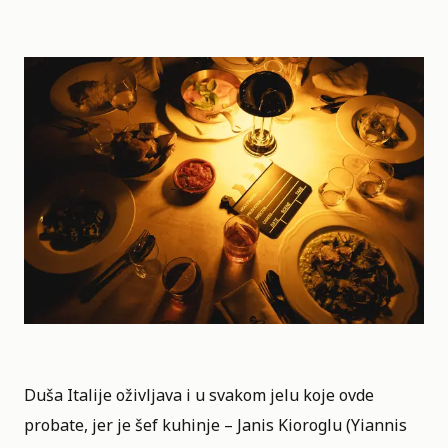
Duša Italije oživljava i u svakom jelu koje ovde
probate, jer je šef kuhinje – Janis Kioroglu (Yiannis