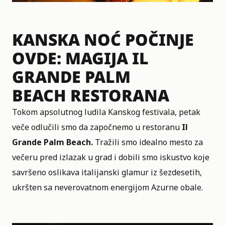
KANSKA NOĆ POČINJE
OVDE: MAGIJA IL
GRANDE PALM
BEACH RESTORANA
Tokom apsolutnog ludila Kanskog festivala, petak
veče odlučili smo da započnemo u restoranu
Il
Grande Palm Beach.
Tražili smo idealno mesto za
večeru pred izlazak u grad i dobili smo iskustvo koje
savršeno oslikava italijanski glamur iz šezdesetih,
ukršten sa neverovatnom energijom Azurne obale.