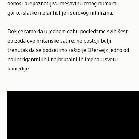
donosi prepoznatljivu mešavinu crnog humora,
gorko-slatke melanholije i surovog nihilizma.
Dok čekamo da u jednom dahu pogledamo svih šest
epizoda ove britanske satire, ne postoji bolji
trenutak da se podsetimo zašto je Džervejz jedno od
najintrigantnijih i najbrutalnijih imena u svetu
komedije.