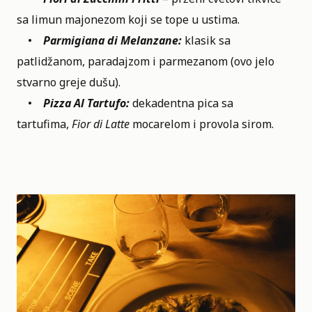
sa limun majonezom koji se tope u ustima.
•
Parmigiana di Melanzane:
klasik sa
patlidžanom, paradajzom i parmezanom (ovo jelo
stvarno greje dušu).
•
Pizza Al Tartufo:
dekadentna pica sa
tartufima,
Fior di Latte
mocarelom i provola sirom.