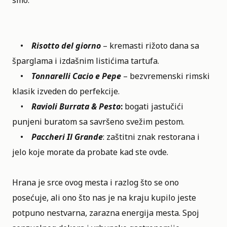
•
Risotto del giorno
– kremasti rižoto dana sa
šparglama i izdašnim listićima tartufa.
•
Tonnarelli Cacio e Pepe
– bezvremenski rimski
klasik izveden do perfekcije.
•
Ravioli Burrata & Pesto
:
bogati jastučići
punjeni buratom sa savršeno svežim pestom.
•
Paccheri Il Grande
: zaštitni znak restorana i
jelo koje morate da probate kad ste ovde.
Hrana je srce ovog mesta i razlog što se ono
posećuje, ali ono što nas je na kraju kupilo jeste
potpuno nestvarna, zarazna energija mesta. Spoj