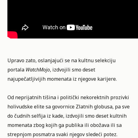
Upravo zato, oslanjajući se na kultnu selekciju
portala
WatchMojo
, izdvojili smo deset
najupečatljivijih momenata iz njegove karijere.
Od neprijatnih tišina i politički nekorektnih prozivki
holivudske elite sa govornice Zlatnih globusa, pa sve
do čudnih selfija iz kade, izdvojili smo deset kultnih
momenata zbog kojih ga publika ili obožava ili sa
strepnjom posmatra svaki njegov sledeći potez.