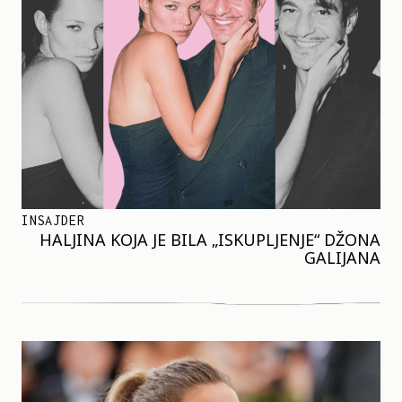
INSAJDER
HALJINA KOJA JE BILA „ISKUPLJENJE“ DŽONA
GALIJANA