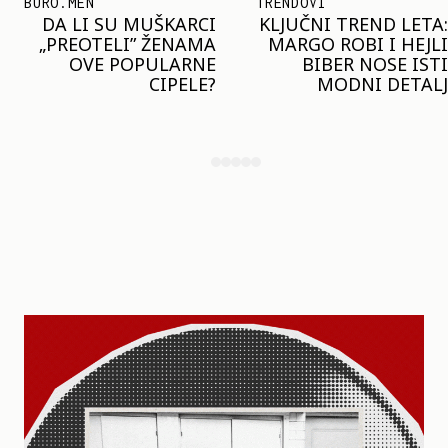
TRENDOVI
SHOPPING
KLJUČNI TREND LETA:
JOŠ JE RANO ZA JAKNE
MARGO ROBI I HEJLI
– ALI U RESERVED JE
BIBER NOSE ISTI
STIGAO MODEL KOJI
MODNI DETALJ
ĆE BITI VELIKI TREND