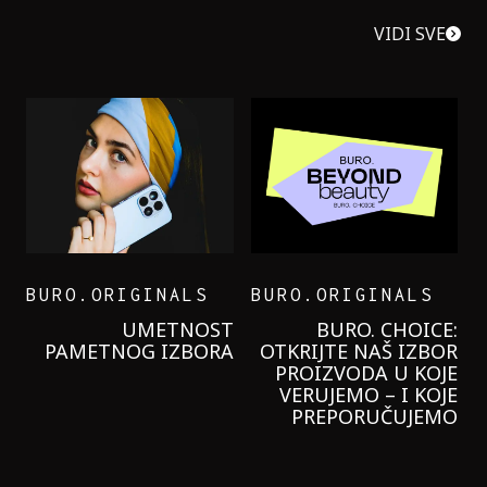
VIDI SVE
BURO.ORIGINALS
BURO.ORIGINALS
LEVI’S ON THE ROAD
PROBALA SAM NOVU
GARNIER KREMU I
NIKADA NIŠTA
LAGANIJE NISAM
KORISTILA