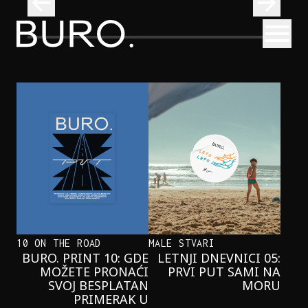
BURO.
Otvori
Onaj jedan proizvod koji stalno selimo sa police u torbe
BURO.MEN
ONAJ JEDAN PROIZVOD KOJI
STALNO SELIMO SA POLICE U
TORBE
10 ON THE ROAD
MALE STVARI
BURO. PRINT 10: GDE
LETNJI DNEVNICI 05:
MOŽETE PRONAĆI
PRVI PUT SAMI NA
SVOJ BESPLATAN
MORU
PRIMERAK U