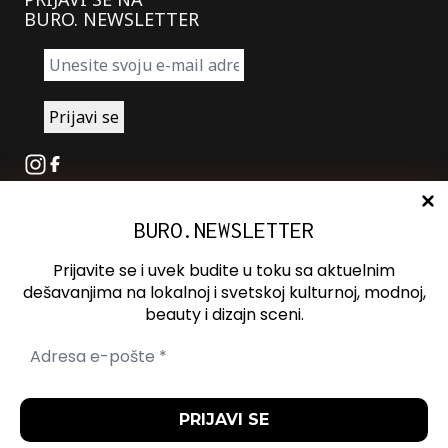
BURO. NEWSLETTER
Instagram
Facebook
BURO.NEWSLETTER
O nama
Oglašavanje
Prijavite se i uvek budite u toku sa aktuelnim
Kontakt
dešavanjima na lokalnoj i svetskoj kulturnoj, modnoj,
beauty i dizajn sceni.
Spotify
Otvori ili zatvori pretragu