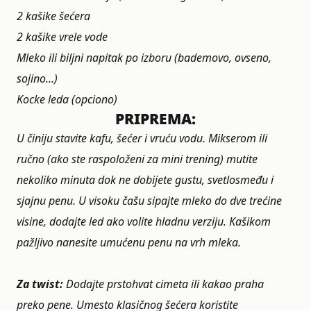
2 kašike šećera
2 kašike vrele vode
Mleko ili biljni napitak po izboru (bademovo, ovseno,
sojino…)
Kocke leda (opciono)
PRIPREMA:
U činiju stavite kafu, šećer i vruću vodu.
Mikserom ili
ručno (ako ste raspoloženi za mini trening) mutite
nekoliko minuta dok ne dobijete gustu, svetlosmeđu i
sjajnu penu.
U visoku čašu sipajte mleko do dve trećine
visine, dodajte led ako volite hladnu verziju.
Kašikom
pažljivo nanesite umućenu penu na vrh mleka.
Za twist:
Dodajte prstohvat cimeta ili kakao praha
preko pene. Umesto klasičnog šećera koristite