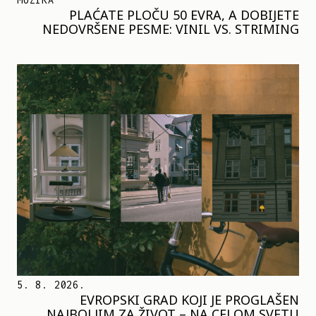
PLAĆATE PLOČU 50 EVRA, A DOBIJETE
NEDOVRŠENE PESME: VINIL VS. STRIMING
5. 8. 2026.
EVROPSKI GRAD KOJI JE PROGLAŠEN
NAJBOLJIM ZA ŽIVOT – NA CELOM SVETU