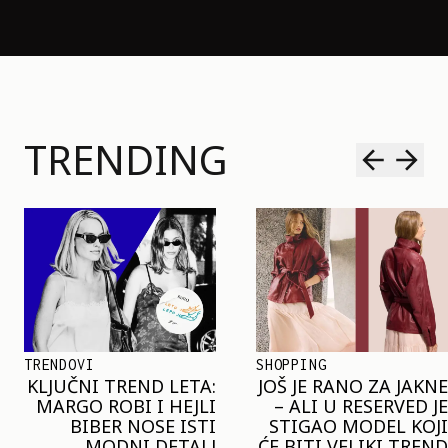
TRENDING
SHOPPING
TRENDOVI
JOŠ JE RANO ZA JAKNE
NAJVEĆI MIKRO-
– ALI U RESERVED JE
TREND SEZONE VAS
STIGAO MODEL KOJI
POZIVA DA SPOJITE
ĆE BITI VELIKI TREND
NESPOJIVO