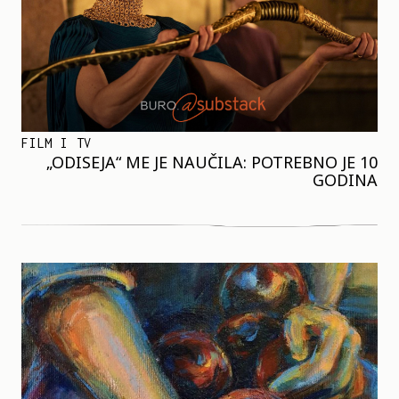
FILM I TV
„ODISEJA“ ME JE NAUČILA: POTREBNO JE 10
GODINA