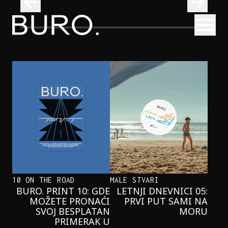
BURO.
Otvori
Najčistija kupališta u Srbiji koja posećujemo ovog leta
PUTOVANJA
NAJČISTIJA KUPALIŠTA U SRBIJI KOJA
POSEĆUJEMO OVOG LETA
10 ON THE ROAD
MALE STVARI
BURO. PRINT 10: GDE
LETNJI DNEVNICI 05:
MOŽETE PRONAĆI
PRVI PUT SAMI NA
SVOJ BESPLATAN
MORU
PRIMERAK U