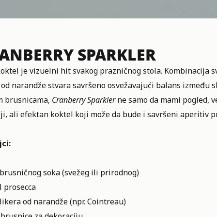
ANBERRY SPARKLER
koktel je vizuelni hit svakog prazničnog stola. Kombinacija
a od narandže stvara savršeno osvežavajući balans između s
m brusnicama,
Cranberry Sparkler
ne samo da mami pogled, već
ji, ali efektan koktel koji može da bude i savršeni aperitiv p
ci:
brusničnog soka (svežeg ili prirodnog)
l prosecca
likera od narandže (npr. Cointreau)
 brusnice za dekoraciju