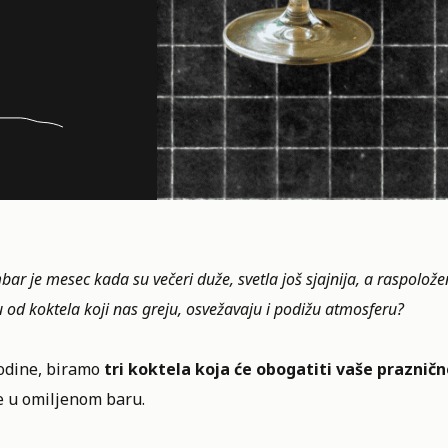
ar je mesec kada su večeri duže, svetla još sjajnija, a raspolože
 od koktela koji nas greju, osvežavaju i podižu atmosferu?
odine, biramo
tri koktela koja će obogatiti vaše
prazničn
e u omiljenom baru.