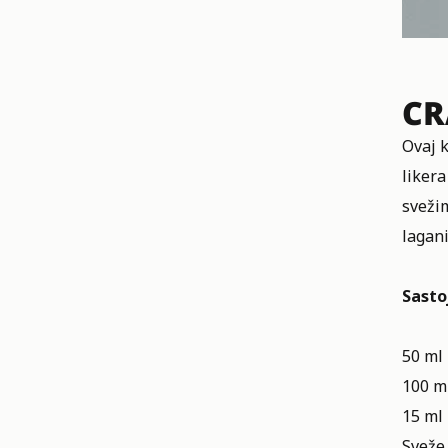
CR
Ovaj 
liker
sveži
lagani
Sastoj
50 ml 
100 m
15 ml 
Sveže