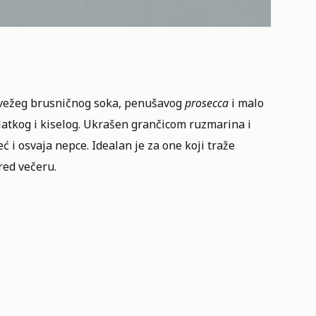
 svežeg brusničnog soka, penušavog
prosecca
i malo
latkog i kiselog. Ukrašen grančicom ruzmarina i
 i osvaja nepce. Idealan je za one koji traže
red večeru.