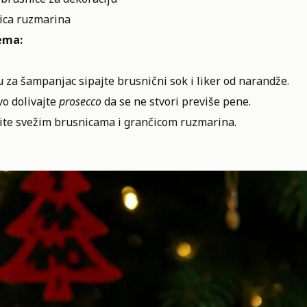
ica ruzmarina
ema:
 za šampanjac sipajte brusnični sok i liker od narandže.
vo dolivajte
prosecco
da se ne stvori previše pene.
ite svežim brusnicama i grančicom ruzmarina.