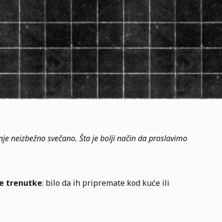
nje neizbežno svečano. Šta je bolji način da proslavimo
e trenutke
: bilo da ih pripremate kod kuće ili