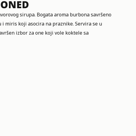
IONED
javorovog sirupa. Bogata aroma burbona savršeno
i miris koji asocira na praznike. Servira se u
vršen izbor za one koji vole koktele sa