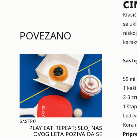
CI
Klasi
se ukl
POVEZANO
niskoj
karakt
Sastoj
50 ml
1 kaši
2-3 cr
1 štap
Led (v
GASTRO
Kora 
PLAY EAT REPEAT: SLOJ NAS
OVOG LETA POZIVA DA SE
Pripr