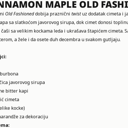
NNAMON MAPLE OLD FASH
čni
Old Fashioned
dobija praznični
twist
uz dodatak cimeta i 
apa sa slatkoćom javorovog sirupa, dok cimet donosi toplinu 
 čaši sa velikim kockama leda i ukrašava štapićem cimeta. Sa
erom, a žele i da osete duh decembra u svakom gutljaju.
ci:
 burbona
čica javorovog sirupa
ne bitter kapi
ić cimeta
elike kocke)
narandže za dekoraciju
ema: