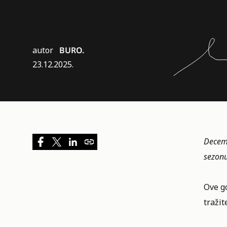
autor
BURO.
23.12.2025.
Decemb
sezonu
Ove g
tražit