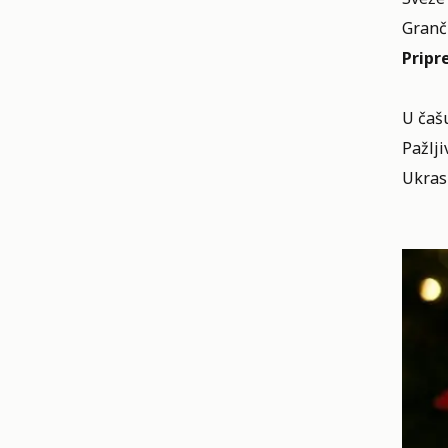
Granč
Pripr
U čašu
Pažlji
Ukras