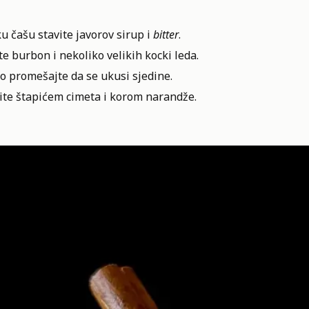
u čašu stavite javorov sirup i
bitter
.
e burbon i nekoliko velikih kocki leda.
o promešajte da se ukusi sjedine.
ite štapićem cimeta i korom narandže.