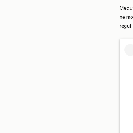
Međut
ne mož
reguli