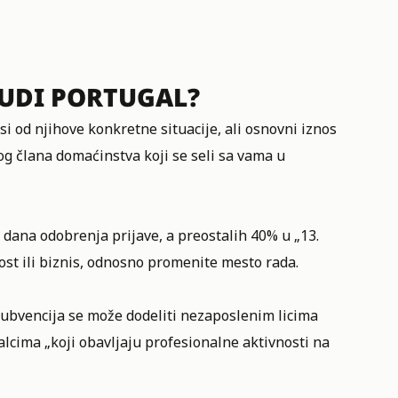
NUDI PORTUGAL?
i od njihove konkretne situacije, ali osnovni iznos
og člana domaćinstva koji se seli sa vama u
 dana odobrenja prijave, a preostalih 40% u „13.
t ili biznis, odnosno promenite mesto rada.
 subvencija se može dodeliti nezaposlenim licima
lcima „koji obavljaju profesionalne aktivnosti na