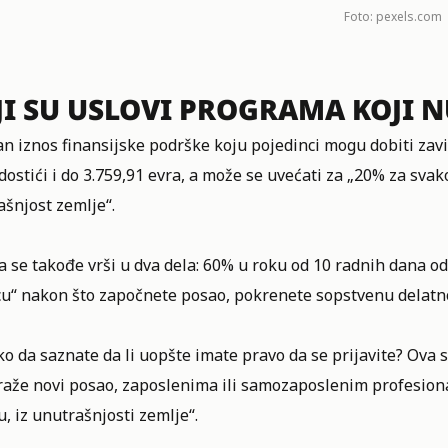
Foto: pexels.com
JI SU USLOVI PROGRAMA KOJI 
 iznos finansijske podrške koju pojedinci mogu dobiti zavis
ostići i do 3.759,91 evra, a može se uvećati za „20% za svak
šnjost zemlje“.
a se takođe vrši u dva dela: 60% u roku od 10 radnih dana od
u“ nakon što započnete posao, pokrenete sopstvenu delatnos
ko da saznate da li uopšte imate pravo da se prijavite? Ova
raže novi posao, zaposlenima ili samozaposlenim profesiona
u, iz unutrašnjosti zemlje“.