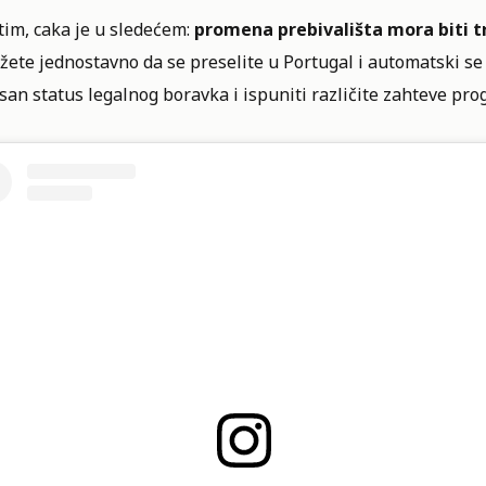
im, caka je u sledećem:
promena prebivališta mora biti t
ete jednostavno da se preselite u Portugal i automatski se
san status legalnog boravka i ispuniti različite zahteve pro