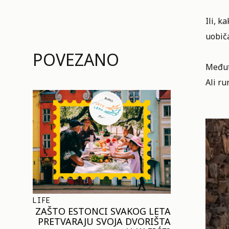
Ili, k
uobiča
POVEZANO
Međut
Ali ru
LIFE
ZAŠTO ESTONCI SVAKOG LETA
PRETVARAJU SVOJA DVORIŠTA