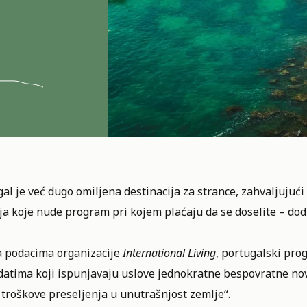
al je već dugo omiljena destinacija za strance, zahvaljujući p
a koje nude program pri kojem plaćaju da se doselite – dodu
 podacima organizacije
International Living
, portugalski pro
atima koji ispunjavaju uslove jednokratne bespovratne novč
troškove preseljenja u unutrašnjost zemlje“.