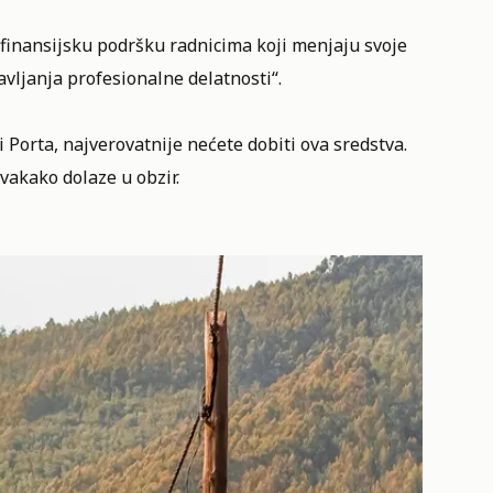
 finansijsku podršku radnicima koji menjaju svoje
vljanja profesionalne delatnosti“.
li
Porta
, najverovatnije nećete dobiti ova sredstva.
svakako dolaze u obzir.