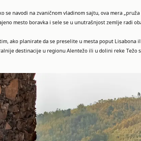
ako se navodi na zvaničnom vladinom sajtu, ova mera „pruža
jeno mesto boravka i sele se u unutrašnjost zemlje radi oba
im, ako planirate da se preselite u mesta poput Lisabona i
ralnije destinacije u regionu Alentežo ili u dolini reke Težo 