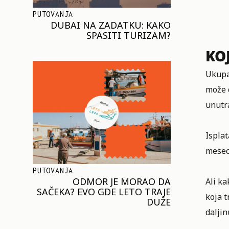
PUTOVANJA
DUBAI NA ZADATKU: KAKO
SPASITI TURIZAM?
KO
Ukupan
može d
unutra
Isplat
mesec
PUTOVANJA
ODMOR JE MORAO DA
Ali ka
SAČEKA? EVO GDE LETO TRAJE
koja t
DUŽE
daljin