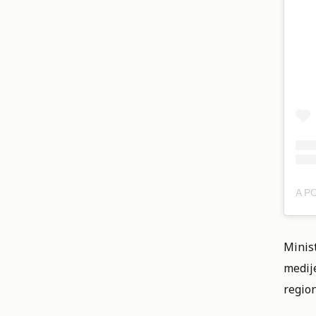
Minist
medije
region