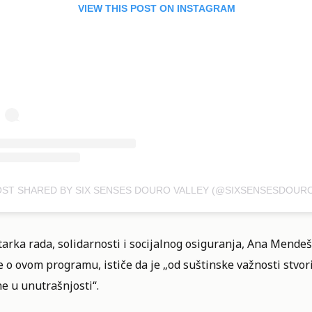
VIEW THIS POST ON INSTAGRAM
arka rada, solidarnosti i socijalnog osiguranja, Ana Mendeš 
 o ovom programu, ističe da je „od suštinske važnosti stvori
e u unutrašnjosti“.