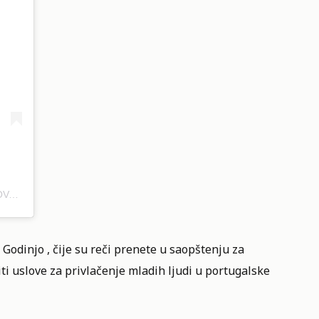
A POST SHARED BY SIX SENSES DOURO VALLEY (@SIXSENSESDOUROVALLEY)
Godinjo , čije su reči prenete u saopštenju za
ti uslove za privlačenje mladih ljudi u portugalske