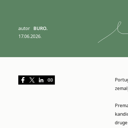
autor
BURO.
17.06.2026.
Portug
zemalj
Prema
kandid
druge 