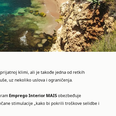
rijatnoj klimi, ali je takođe jedna od retkih
še, uz nekoliko uslova i ograničenja.
gram
Emprego Interior MAIS
obezbeđuje
ane stimulacije „kako bi pokrili troškove selidbe i