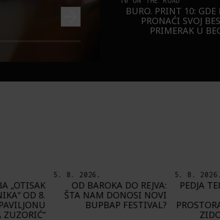
10 ON THE ROAD
BURO. PRINT 10: GDE
PRONAĆI SVOJ BE
PRIMERAK U B
5. 8. 2026.
8. 8. 2026
 DO REJVA:
PEDJA TE8 ETNOGRAFSKE
DEL
NOSI NOVI
MOTIVE NAŠEG
PRIJAT
FESTIVAL?
PROSTORA PRESLIKAO NA
G
ZIDOVE FRANCUSKE