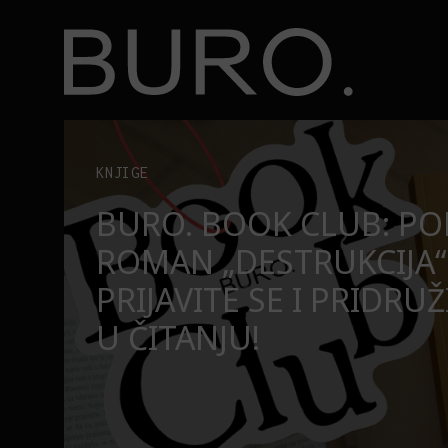
BURO.
užite nam se u čitanju!
Beograd, Bajaga i osamdesete: Mjuzikl koji ne pr
POZORIŠTE
O
BEOGRAD, BAJAGA I O
MJUZIKL KOJI NE PRO
SE