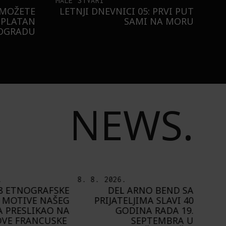
MALE STVARI
 MOŽETE
LETNJI DNEVNICI 05: PRVI PUT
SPLATAN
SAMI NA MORU
EOGRADU
NEWS.
.
7. 8. 2026.
6. 8.
 ARNO BEND SA
PLAYING NARRATIVES +:
ELJIMA SLAVI 40
OD IDEJE DO IGRE
ODINA RADA 19.
A
SEPTEMBRA U