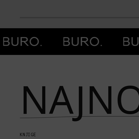
Prethodna slika
Next image
NAJNO
KNJIGE