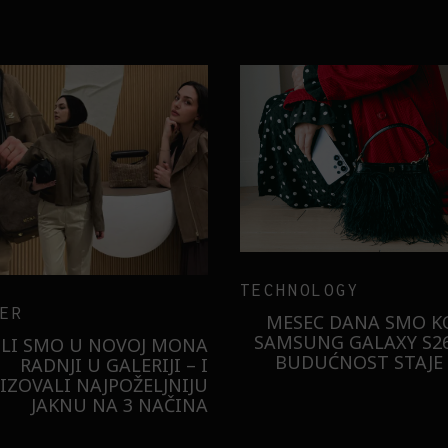
TECHNOLOGY
ER
MESEC DANA SMO KO
SAMSUNG GALAXY S26
ILI SMO U NOVOJ MONA
BUDUĆNOST STAJE 
RADNJI U GALERIJI – I
LIZOVALI NAJPOŽELJNIJU
JAKNU NA 3 NAČINA