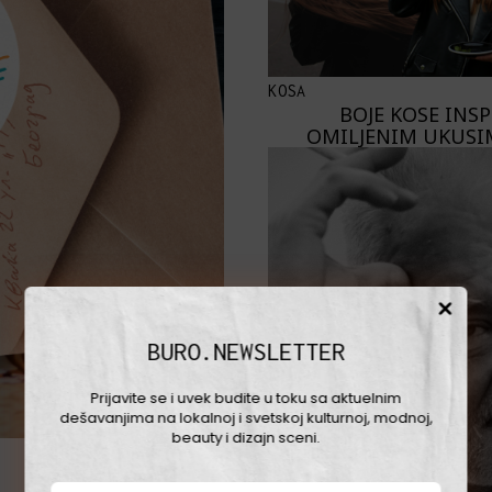
KOSA
BOJE KOSE INS
OMILJENIM UKUSI
BURO.NEWSLETTER
Prijavite se i uvek budite u toku sa aktuelnim
dešavanjima na lokalnoj i svetskoj kulturnoj, modnoj,
beauty i dizajn sceni.