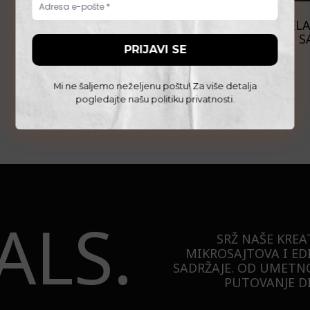
FILM I TV
PREDSTAVLJAMO: BÉLA
S
Mi ne šaljemo neželjenu poštu! Za više detalja
pogledajte našu
politiku privatnosti
.
ALS.
SRŽ NAŠE KREA
MIKROSAJTOVA I ED
SADRŽAJE. OD UMETNO
PUTOVANJE DI