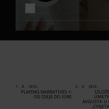
6. 8. 2026.
5. 8. 2026.
ES +:
IZLOŽBA „OTISAK
OD BAROKA
 IGRE
UMETNIKA“ OD 8.
ŠTA NAM DO
AVGUSTA U PAVILJONU
BUPBAP 
„CVIJETA ZUZORIĆ“