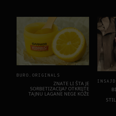
BURO.ORIGINALS
INSAJD
RNIER
ZNATE LI ŠTA JE
 NIŠTA
SORBETIZACIJA? OTKRIJTE
B
ISTILA
TAJNU LAGANE NEGE KOŽE
STI