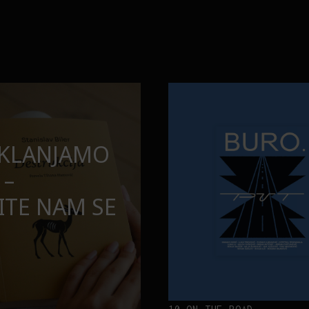
opuštamo
Onaj jedan proizvod koji stalno
BURO.MEN
SAMDESETE:
ONAJ JEDAN 
PUŠTAMO
STALNO SELI
TORBE