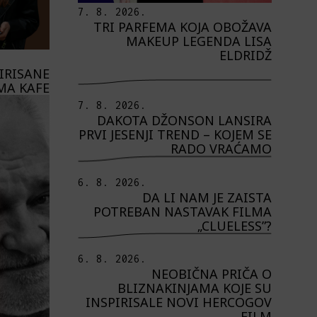
7. 8. 2026.
TRI PARFEMA KOJA OBOŽAVA
MAKEUP LEGENDA LISA
ELDRIDŽ
PIRISANE
MA KAFE
7. 8. 2026.
DAKOTA DŽONSON LANSIRA
PRVI JESENJI TREND – KOJEM SE
RADO VRAĆAMO
6. 8. 2026.
DA LI NAM JE ZAISTA
POTREBAN NASTAVAK FILMA
„CLUELESS”?
6. 8. 2026.
NEOBIČNA PRIČA O
BLIZNAKINJAMA KOJE SU
INSPIRISALE NOVI HERCOGOV
FILM